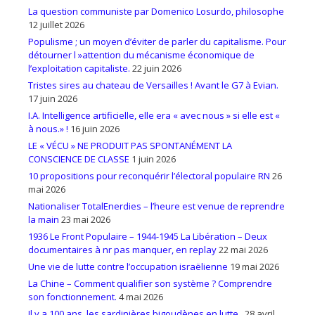
La question communiste par Domenico Losurdo, philosophe
12 juillet 2026
Populisme ; un moyen d’éviter de parler du capitalisme. Pour
détourner l »attention du mécanisme économique de
l’exploitation capitaliste.
22 juin 2026
Tristes sires au chateau de Versailles ! Avant le G7 à Evian.
17 juin 2026
I.A. Intelligence artificielle, elle era « avec nous » si elle est «
à nous.» !
16 juin 2026
LE « VÉCU » NE PRODUIT PAS SPONTANÉMENT LA
CONSCIENCE DE CLASSE
1 juin 2026
10 propositions pour reconquérir l’électoral populaire RN
26
mai 2026
Nationaliser TotalEnerdies – l’heure est venue de reprendre
la main
23 mai 2026
1936 Le Front Populaire – 1944-1945 La Libération – Deux
documentaires à nr pas manquer, en replay
22 mai 2026
Une vie de lutte contre l’occupation israëlienne
19 mai 2026
La Chine – Comment qualifier son système ? Comprendre
son fonctionnement.
4 mai 2026
Il y a 100 ans, les sardinières bigoudènes en lutte..
28 avril