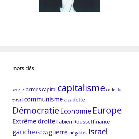
mots clés
capitalisme
armes
capital
code du
Afrique
communisme
dette
travail
crise
Europe
Démocratie
Economie
Extrême droite
Fabien Roussel
finance
Israël
gauche
guerre
Gaza
inégalités