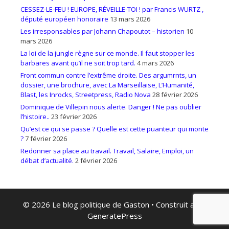
CESSEZ-LE-FEU ! EUROPE, RÉVEILLE-TOI ! par Francis WURTZ ,
député européen honoraire
13 mars 2026
Les irresponsables par Johann Chapoutot – historien
10
mars 2026
La loi de la jungle règne sur ce monde. Il faut stopper les
barbares avant qu’il ne soit trop tard.
4 mars 2026
Front commun contre l’extrême droite. Des argumrnts, un
dossier, une brochure, avec La Marseillaise, L’Humanité,
Blast, les Inrocks, Streetpress, Radio Nova
28 février 2026
Dominique de Villepin nous alerte. Danger ! Ne pas oublier
l’histoire..
23 février 2026
Qu’est ce qui se passe ? Quelle est cette puanteur qui monte
?
7 février 2026
Redonner sa place au travail. Travail, Salaire, Emploi, un
débat d’actualité.
2 février 2026
© 2026 Le blog politique de Gaston
• Construit avec
GeneratePress