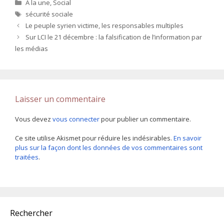
Catégories
A la une
,
Social
Étiquettes
sécurité sociale
Le peuple syrien victime, les responsables multiples
Sur LCI le 21 décembre : la falsification de l’information par
les médias
Laisser un commentaire
Vous devez
vous connecter
pour publier un commentaire.
Ce site utilise Akismet pour réduire les indésirables.
En savoir
plus sur la façon dont les données de vos commentaires sont
traitées
.
Rechercher