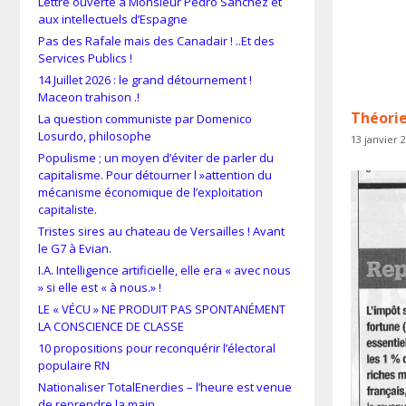
Lettre ouverte à Monsieur Pedro Sánchez et
aux intellectuels d’Espagne
Pas des Rafale mais des Canadair ! ..Et des
Services Publics !
14 Juillet 2026 : le grand détournement !
Maceon trahison .!
Théorie
La question communiste par Domenico
Losurdo, philosophe
13 janvier 
Populisme ; un moyen d’éviter de parler du
capitalisme. Pour détourner l »attention du
mécanisme économique de l’exploitation
capitaliste.
Tristes sires au chateau de Versailles ! Avant
le G7 à Evian.
I.A. Intelligence artificielle, elle era « avec nous
» si elle est « à nous.» !
LE « VÉCU » NE PRODUIT PAS SPONTANÉMENT
LA CONSCIENCE DE CLASSE
10 propositions pour reconquérir l’électoral
populaire RN
Nationaliser TotalEnerdies – l’heure est venue
de reprendre la main