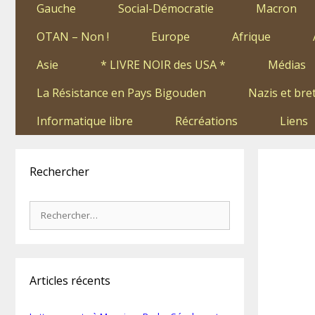
Gauche
Social-Démocratie
Macron
OTAN – Non !
Europe
Afrique
Asie
* LIVRE NOIR des USA *
Médias
La Résistance en Pays Bigouden
Nazis et bre
Informatique libre
Récréations
Liens
Rechercher
Rechercher :
Articles récents