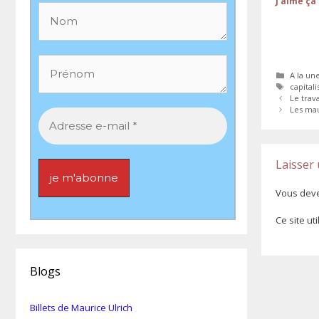
J’aime ça 
Catégor
A la un
Étiquet
capital
Le trav
Les ma
Laisser
Vous dev
Ce site ut
Blogs
Billets de Maurice Ulrich