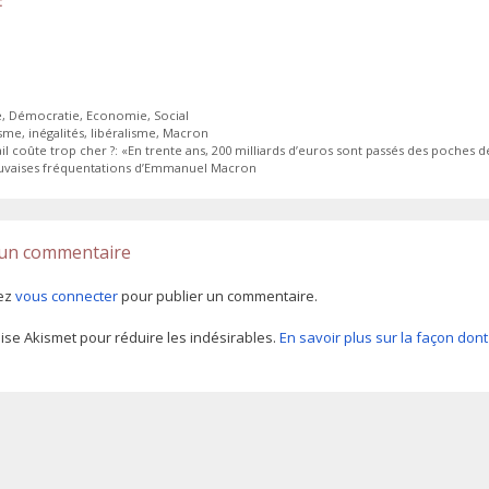
:
ies
e
,
Démocratie
,
Economie
,
Social
tes
isme
,
inégalités
,
libéralisme
,
Macron
ail coûte trop cher ?: «En trente ans, 200 milliards d’euros sont passés des poches de
uvaises fréquentations d’Emmanuel Macron
 un commentaire
ez
vous connecter
pour publier un commentaire.
ilise Akismet pour réduire les indésirables.
En savoir plus sur la façon do