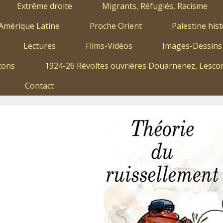
Extrême droite
Migrants, Réfugiés, Racisme
Amérique Latine
Proche Orient
Palestine hist
Lectures
Films-Vidéos
Images-Dessins
tons
1924-26 Révoltes ouvrières Douarnenez, Lescon
Contact