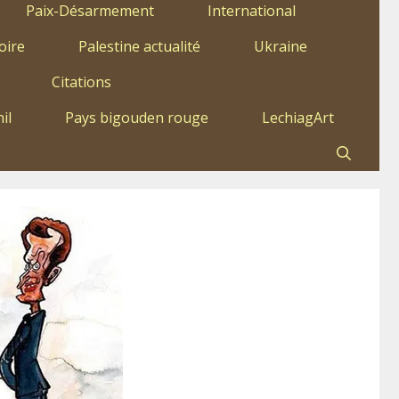
Paix-Désarmement
International
oire
Palestine actualité
Ukraine
Citations
il
Pays bigouden rouge
LechiagArt