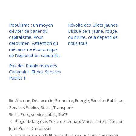
Populisme ; un moyen
Révolte des Gilets Jaunes.
d’éviter de parler du
L’issue sera jaune, rouge,
capitalisme. Pour
ou brune, cela dépend de
détourner l »attention du
nous tous.
mécanisme économique
de l’exploitation capitaliste.
Pas des Rafale mais des
Canadair ! ..Et des Services
Publics !
Catégories
A la une
,
Démocratie
,
Economie
,
Energie
,
Fonction Publique
,
Services Publics
,
Social
,
Transports
Étiquettes
Le Pors
,
service public
,
SNCF
Éloge de la grève. Texte de Léonard Vincent interprété par
Jean-Pierre Darroussin
Les dangers de la libéralisation, ce que vous avez perdu.