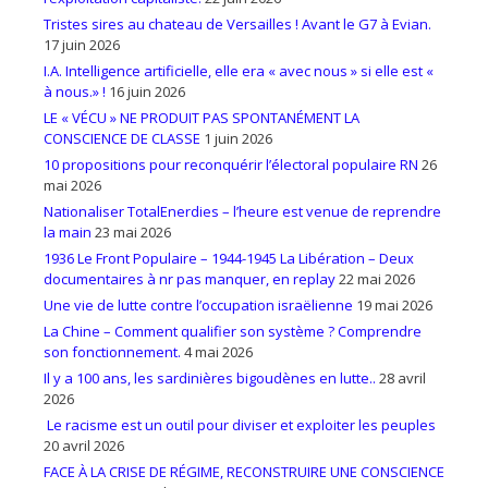
Tristes sires au chateau de Versailles ! Avant le G7 à Evian.
17 juin 2026
I.A. Intelligence artificielle, elle era « avec nous » si elle est «
à nous.» !
16 juin 2026
LE « VÉCU » NE PRODUIT PAS SPONTANÉMENT LA
CONSCIENCE DE CLASSE
1 juin 2026
10 propositions pour reconquérir l’électoral populaire RN
26
mai 2026
Nationaliser TotalEnerdies – l’heure est venue de reprendre
la main
23 mai 2026
1936 Le Front Populaire – 1944-1945 La Libération – Deux
documentaires à nr pas manquer, en replay
22 mai 2026
Une vie de lutte contre l’occupation israëlienne
19 mai 2026
La Chine – Comment qualifier son système ? Comprendre
son fonctionnement.
4 mai 2026
Il y a 100 ans, les sardinières bigoudènes en lutte..
28 avril
2026
Le racisme est un outil pour diviser et exploiter les peuples
20 avril 2026
FACE À LA CRISE DE RÉGIME, RECONSTRUIRE UNE CONSCIENCE