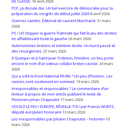
DE CLASSE.
16 avril 2026
PCF, ça discute dur. Un bel exercice de démocratie pour la
préparation du congrès de début juillet 2026
8 avril 2026
Guerres saintes. Éditorial de Laurent Marchand.
31 mars
2026
PS / LFI Stopper la guerre fratricide qui fait le jeu des droites
en affaiblissant toute la gauche
26 mars 2026
Autonomistes bretons et extrême droite. Un lourd passé et
des resurgences.
25 mars 2026
A Quimper et à Saint Jean Trolimon, Finistère, un lieu porte
encore le nom d’un odieux collabo breton raciste.
24 mars
2026
Qui a créé le Front National FN-RN ? Un peu d’histoire.. Les
racines sont seulement en sommeil.
19 mars 2026
Irresponsables et responsables ? Le commentaire d’un
lecteur à propos de mon article publiant le texte de
l’historien Johan Chapoutot
17 mars 2026
CESSEZ-LE-FEU ! EUROPE, RÉVEILLE-TOI ! par Francis WURTZ ,
député européen honoraire
13 mars 2026
Les irresponsables par Johann Chapoutot – historien
10
mars 2026