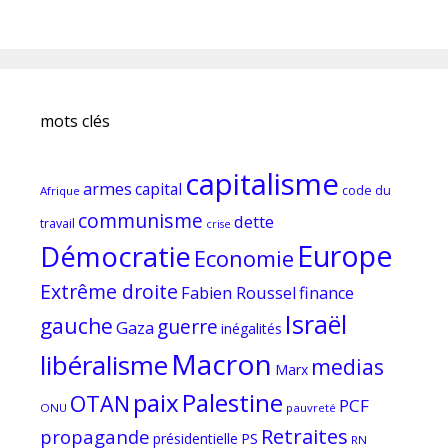
mots clés
capitalisme
armes
capital
code du
Afrique
communisme
dette
travail
crise
Europe
Démocratie
Economie
Extrême droite
Fabien Roussel
finance
Israël
gauche
guerre
Gaza
inégalités
Macron
libéralisme
medias
Marx
paix
Palestine
OTAN
PCF
ONU
pauvreté
Retraites
propagande
PS
présidentielle
RN