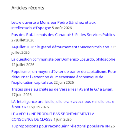
Articles récents
Lettre ouverte à Monsieur Pedro Sánchez et aux
intellectuels d’Espagne
5 août 2026
Pas des Rafale mais des Canadair ! ..Et des Services Publics !
27 juillet 2026
14 Juillet 2026 : le grand détournement ! Maceon trahison .!
15
juillet 2026
La question communiste par Domenico Losurdo, philosophe
12 juillet 2026
Populisme ; un moyen d’éviter de parler du capitalisme. Pour
détourner l »attention du mécanisme économique de
l’exploitation capitaliste.
22 juin 2026
Tristes sires au chateau de Versailles ! Avant le G7 à Evian.
17 juin 2026
I.A. Intelligence artificielle, elle era « avec nous » si elle est «
à nous.» !
16 juin 2026
LE « VÉCU » NE PRODUIT PAS SPONTANÉMENT LA
CONSCIENCE DE CLASSE
1 juin 2026
10 propositions pour reconquérir l’électoral populaire RN
26