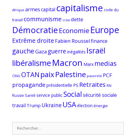
capitalisme
armes
capital
code du
Afrique
communisme
dette
travail
crise
Europe
Démocratie
Economie
Extrême droite
Fabien Roussel
finance
Israël
gauche
guerre
Gaza
inégalités
Macron
libéralisme
medias
Marx
paix
Palestine
OTAN
PCF
ONU
pauvreté
Retraites
propagande
PS
présidentielle
RN
Social
sécurité sociale
service public
Russie
Santé
USA
Ukraine
travail
Trump
élection
énergie
Rechercher :