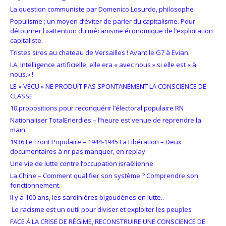
La question communiste par Domenico Losurdo, philosophe
Populisme ; un moyen d’éviter de parler du capitalisme. Pour
détourner l »attention du mécanisme économique de l’exploitation
capitaliste.
Tristes sires au chateau de Versailles ! Avant le G7 à Evian.
I.A. Intelligence artificielle, elle era « avec nous » si elle est « à
nous.» !
LE « VÉCU » NE PRODUIT PAS SPONTANÉMENT LA CONSCIENCE DE
CLASSE
10 propositions pour reconquérir l’électoral populaire RN
Nationaliser TotalEnerdies – l’heure est venue de reprendre la
main
1936 Le Front Populaire – 1944-1945 La Libération – Deux
documentaires à nr pas manquer, en replay
Une vie de lutte contre l’occupation israëlienne
La Chine – Comment qualifier son système ? Comprendre son
fonctionnement.
Il y a 100 ans, les sardinières bigoudènes en lutte..
Le racisme est un outil pour diviser et exploiter les peuples
FACE À LA CRISE DE RÉGIME, RECONSTRUIRE UNE CONSCIENCE DE