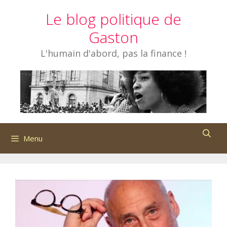
Aller
Le blog politique de
au
contenu
Gaston
L'humain d'abord, pas la finance !
Menu