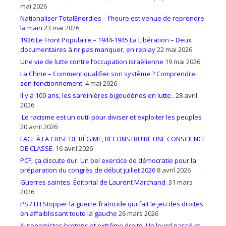
mai 2026
Nationaliser TotalEnerdies – l’heure est venue de reprendre
la main
23 mai 2026
1936 Le Front Populaire – 1944-1945 La Libération – Deux
documentaires à nr pas manquer, en replay
22 mai 2026
Une vie de lutte contre l’occupation israëlienne
19 mai 2026
La Chine – Comment qualifier son système ? Comprendre
son fonctionnement.
4 mai 2026
Il y a 100 ans, les sardinières bigoudènes en lutte..
28 avril
2026
Le racisme est un outil pour diviser et exploiter les peuples
20 avril 2026
FACE À LA CRISE DE RÉGIME, RECONSTRUIRE UNE CONSCIENCE
DE CLASSE.
16 avril 2026
PCF, ça discute dur. Un bel exercice de démocratie pour la
préparation du congrès de début juillet 2026
8 avril 2026
Guerres saintes. Éditorial de Laurent Marchand.
31 mars
2026
PS / LFI Stopper la guerre fratricide qui fait le jeu des droites
en affaiblissant toute la gauche
26 mars 2026
Autonomistes bretons et extrême droite. Un lourd passé et