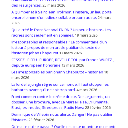
des resurgences.
25 mars 2026
A Quimper et à Saint Jean Trolimon, Finistère, un lieu porte
encore le nom d’un odieux collabo breton raciste.
24 mars
2026
Qui a créé le Front National FN-RN ? Un peu d’histoire.. Les
racines sont seulement en sommeil.
19 mars 2026
Irresponsables et responsables ? Le commentaire d’un
lecteur à propos de mon article publiant le texte de
l’historien Johan Chapoutot
17 mars 2026
CESSEZ-LE-FEU ! EUROPE, RÉVEILLE-TOI ! par Francis WURTZ ,
député européen honoraire
13 mars 2026
Les irresponsables par Johann Chapoutot – historien
10
mars 2026
La loi de la jungle règne sur ce monde. Il faut stopper les
barbares avant qu’il ne soit trop tard.
4 mars 2026
Front commun contre l’extrême droite. Des argumrnts, un
dossier, une brochure, avec La Marseillaise, L’Humanité,
Blast, les Inrocks, Streetpress, Radio Nova
28 février 2026
Dominique de Villepin nous alerte. Danger ! Ne pas oublier
l’histoire..
23 février 2026
Qu’est ce qui se passe ? Quelle est cette puanteur qui monte