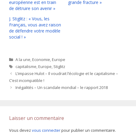
européenne est en train
grande fracture »
de détruire son avenir »
J. Stiglitz : « Vous, les
Français, vous avez raison
de défendre votre modèle
social ! »
Catégories
A la une
,
Economie
,
Europe
Étiquettes
capitalisme
,
Europe
,
Stiglitz
L’impasse Hulot – Il voudrait l’écologie et le capitalisme –
C’est incompatible !
Inégalités – Un scandale mondial – le rapport 2018
Laisser un commentaire
Vous devez
vous connecter
pour publier un commentaire.