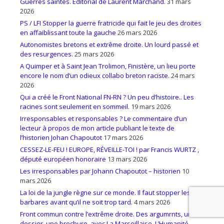
Guerres saintes. Éditorial de Laurent Marchand.
31 mars
2026
PS / LFI Stopper la guerre fratricide qui fait le jeu des droites
en affaiblissant toute la gauche
26 mars 2026
Autonomistes bretons et extrême droite. Un lourd passé et
des resurgences.
25 mars 2026
A Quimper et à Saint Jean Trolimon, Finistère, un lieu porte
encore le nom d’un odieux collabo breton raciste.
24 mars
2026
Qui a créé le Front National FN-RN ? Un peu d’histoire.. Les
racines sont seulement en sommeil.
19 mars 2026
Irresponsables et responsables ? Le commentaire d’un
lecteur à propos de mon article publiant le texte de
l’historien Johan Chapoutot
17 mars 2026
CESSEZ-LE-FEU ! EUROPE, RÉVEILLE-TOI ! par Francis WURTZ ,
député européen honoraire
13 mars 2026
Les irresponsables par Johann Chapoutot – historien
10
mars 2026
La loi de la jungle règne sur ce monde. Il faut stopper les
barbares avant qu’il ne soit trop tard.
4 mars 2026
Front commun contre l’extrême droite. Des argumrnts, un
dossier, une brochure, avec La Marseillaise, L’Humanité,