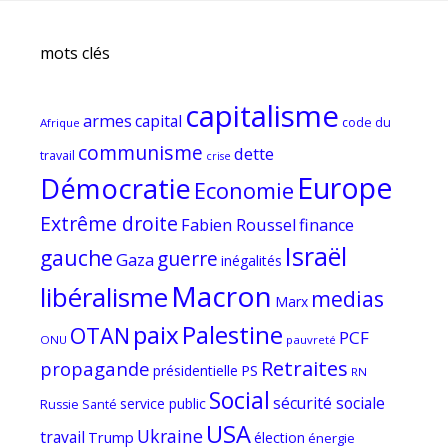
mots clés
capitalisme
armes
capital
code du
Afrique
communisme
dette
travail
crise
Europe
Démocratie
Economie
Extrême droite
Fabien Roussel
finance
Israël
gauche
guerre
Gaza
inégalités
Macron
libéralisme
medias
Marx
paix
Palestine
OTAN
PCF
ONU
pauvreté
Retraites
propagande
PS
présidentielle
RN
Social
sécurité sociale
service public
Russie
Santé
USA
Ukraine
travail
Trump
élection
énergie