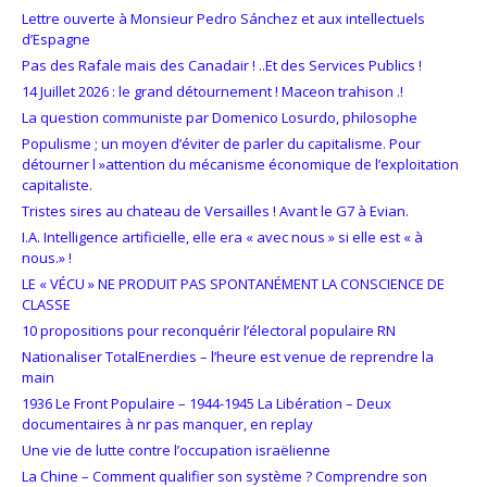
Lettre ouverte à Monsieur Pedro Sánchez et aux intellectuels
d’Espagne
Pas des Rafale mais des Canadair ! ..Et des Services Publics !
14 Juillet 2026 : le grand détournement ! Maceon trahison .!
La question communiste par Domenico Losurdo, philosophe
Populisme ; un moyen d’éviter de parler du capitalisme. Pour
détourner l »attention du mécanisme économique de l’exploitation
capitaliste.
Tristes sires au chateau de Versailles ! Avant le G7 à Evian.
I.A. Intelligence artificielle, elle era « avec nous » si elle est « à
nous.» !
LE « VÉCU » NE PRODUIT PAS SPONTANÉMENT LA CONSCIENCE DE
CLASSE
10 propositions pour reconquérir l’électoral populaire RN
Nationaliser TotalEnerdies – l’heure est venue de reprendre la
main
1936 Le Front Populaire – 1944-1945 La Libération – Deux
documentaires à nr pas manquer, en replay
Une vie de lutte contre l’occupation israëlienne
La Chine – Comment qualifier son système ? Comprendre son