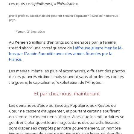
ces mots :
« capitalisme », « libéralisme »
.
photo prise au Brésil,mais on pourrait trouver l’équivalent dans de nombreux
pays.
Yemen, 21ème siècle
Au
Yemen
5 millions d’enfants sont menacés par la famine.
C’est d’abord une conséquence de
l’affreuse guerre menée là-
bas par l’Arabie Saoudite avec des armes fournies par la
France.
Les médias, même les plus réactionnaires, diffusent des photos
de ces pauvres victimes mais souvent sans aborder les causes
: la guerre, le capitalisme, l’exploitation de l’Afrique…
Et par chez nous, maintenant
Les demandes d’aide au Secours Populaire, aux Restos du
Cœur ne cessent d’augmenter, et pourtant certains souffrent
en silence et n’osent rien solliciter. Alors que les milliardaires se
goinfrent, planquent leurs magots dans des paradis fiscaux,
sont dispensés d’impôts par notre gouvernement, un nombre
impressionnant de gens ne peuvent plus se loger, se chauffer,