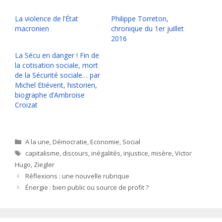
La violence de l’État
Philippe Torreton,
macronien
chronique du 1er juillet
2016
La Sécu en danger ! Fin de
la cotisation sociale, mort
de la Sécurité sociale… par
Michel Etiévent, historien,
biographe d’Ambroise
Croizat
Catégories
A la une
,
Démocratie
,
Economie
,
Social
Étiquettes
capitalisme
,
discours
,
inégalités
,
injustice
,
misère
,
Victor
Hugo
,
Ziegler
Réflexions : une nouvelle rubrique
Énergie : bien public ou source de profit ?