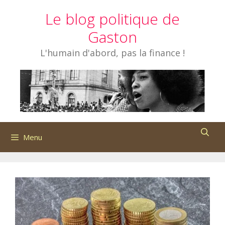
Aller
Le blog politique de
au
contenu
Gaston
L'humain d'abord, pas la finance !
Menu