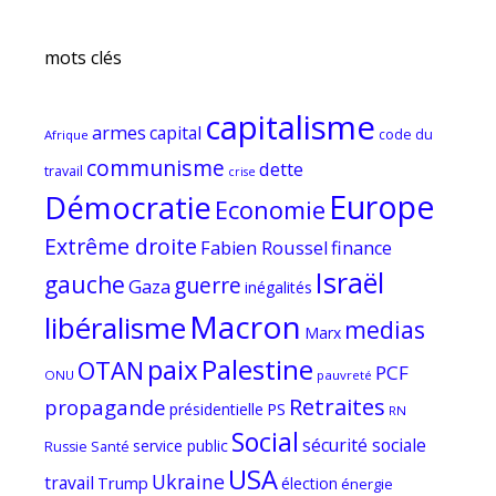
mots clés
capitalisme
armes
capital
code du
Afrique
communisme
dette
travail
crise
Europe
Démocratie
Economie
Extrême droite
Fabien Roussel
finance
Israël
gauche
guerre
Gaza
inégalités
Macron
libéralisme
medias
Marx
paix
Palestine
OTAN
PCF
ONU
pauvreté
Retraites
propagande
PS
présidentielle
RN
Social
sécurité sociale
service public
Russie
Santé
USA
Ukraine
travail
Trump
élection
énergie