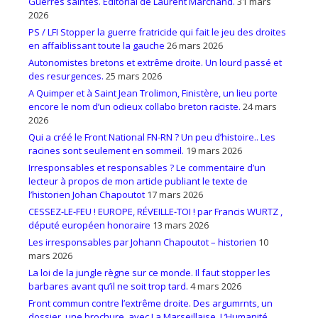
Guerres saintes. Éditorial de Laurent Marchand.
31 mars
2026
PS / LFI Stopper la guerre fratricide qui fait le jeu des droites
en affaiblissant toute la gauche
26 mars 2026
Autonomistes bretons et extrême droite. Un lourd passé et
des resurgences.
25 mars 2026
A Quimper et à Saint Jean Trolimon, Finistère, un lieu porte
encore le nom d’un odieux collabo breton raciste.
24 mars
2026
Qui a créé le Front National FN-RN ? Un peu d’histoire.. Les
racines sont seulement en sommeil.
19 mars 2026
Irresponsables et responsables ? Le commentaire d’un
lecteur à propos de mon article publiant le texte de
l’historien Johan Chapoutot
17 mars 2026
CESSEZ-LE-FEU ! EUROPE, RÉVEILLE-TOI ! par Francis WURTZ ,
député européen honoraire
13 mars 2026
Les irresponsables par Johann Chapoutot – historien
10
mars 2026
La loi de la jungle règne sur ce monde. Il faut stopper les
barbares avant qu’il ne soit trop tard.
4 mars 2026
Front commun contre l’extrême droite. Des argumrnts, un
dossier, une brochure, avec La Marseillaise, L’Humanité,