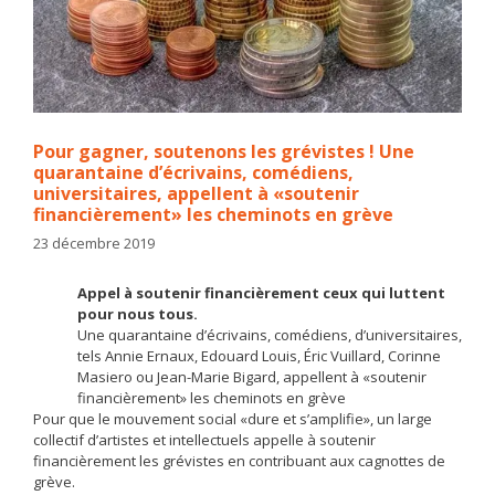
Pour gagner, soutenons les grévistes ! Une
quarantaine d’écrivains, comédiens,
universitaires, appellent à «soutenir
financièrement» les cheminots en grève
23 décembre 2019
Appel à soutenir financièrement ceux qui luttent
pour nous tous.
Une quarantaine d’écrivains, comédiens, d’universitaires,
tels Annie Ernaux, Edouard Louis, Éric Vuillard, Corinne
Masiero ou Jean-Marie Bigard, appellent à «soutenir
financièrement» les cheminots en grève
Pour que le mouvement social «dure et s’amplifie», un large
collectif d’artistes et intellectuels appelle à soutenir
financièrement les grévistes en contribuant aux cagnottes de
grève.