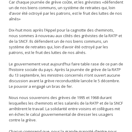
Car chaque journée de grève coûte, et les grévistes «défendent
un de nos biens communs, un système de retraites qui, loin
d’avoir été octroyé par les patrons, est le fruit des luttes de nos
aînés»
Dix-huit mois
après l’Appel pour la cagnotte des cheminots,
nous sommes à nouveau aux côtés des grévistes de la RATP et
de la SNCF. Ils défendent un de nos biens communs, un
système de retraites qui, loin d’avoir été octroyé par les
patrons, est le fruit des luttes de nos aînés.
Le gouvernement veut aujourd’hui faire table rase de ce pan de
l’histoire sociale du pays. Après la journée de grève de la RATP
du 13 septembre, les ministres concernés n’ont ouvert aucune
discussion avant la grève reconductible lancée le 5 décembre.
Le pouvoir a engagé un bras de fer.
Nous nous souvenons des grèves de 1995 et 1968 durant
lesquelles les cheminots et les salariés de la RATP et de la SNCF
arrêtèrent le travail. La solidarité entre voisins et collègues mit
en échec le calcul gouvernemental de dresser les usagers
contre la grève.
Chacun comprend que, pour la grande majorité d’entre nous,