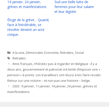
14 janvier, 24 janvier,
Sud une belle lutte de
grèves et manifestations
femmes pour leur salaire
et leur dignité.
Éloge de la grève… Quand,
face à l’intolérable, se
révolter devient un acte
civique..
Catégories
A la une
,
Démocratie
,
Economie
,
Retraites
,
Social
Étiquettes
Retraites
Amis français, n’hésitez pas à regarder en Belgique : il y a
deux ans, gouvernement et patronat ont tenté d’imposer une «
pension » à points. Les travailleurs ont réussi à les faire reculer.
Retour sur une victoire – et non pas une histoire – belge.
2020 : 9 janvier, 11 janvier, 14 janvier, 24 janvier, grèves et
manifestations