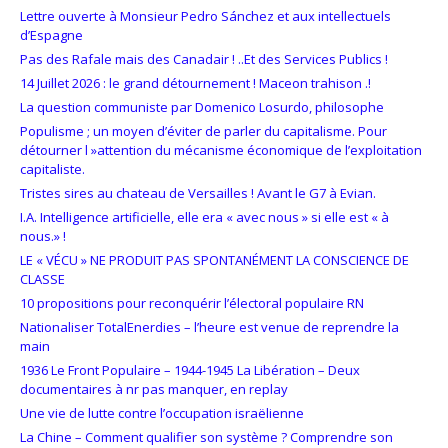
Lettre ouverte à Monsieur Pedro Sánchez et aux intellectuels
d’Espagne
Pas des Rafale mais des Canadair ! ..Et des Services Publics !
14 Juillet 2026 : le grand détournement ! Maceon trahison .!
La question communiste par Domenico Losurdo, philosophe
Populisme ; un moyen d’éviter de parler du capitalisme. Pour
détourner l »attention du mécanisme économique de l’exploitation
capitaliste.
Tristes sires au chateau de Versailles ! Avant le G7 à Evian.
I.A. Intelligence artificielle, elle era « avec nous » si elle est « à
nous.» !
LE « VÉCU » NE PRODUIT PAS SPONTANÉMENT LA CONSCIENCE DE
CLASSE
10 propositions pour reconquérir l’électoral populaire RN
Nationaliser TotalEnerdies – l’heure est venue de reprendre la
main
1936 Le Front Populaire – 1944-1945 La Libération – Deux
documentaires à nr pas manquer, en replay
Une vie de lutte contre l’occupation israëlienne
La Chine – Comment qualifier son système ? Comprendre son