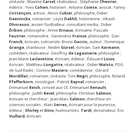
cinéaste ; Maxime
Carsel
, réalisateur ; Stéphanie
Chevrier
,
éditrice ; Yves
Cohen
, historien ; Antoine
Comte
, avocat ; Fanny
Cottençon
, actrice ; Alexis
Cukier
, philosophe, Didier
Daeninckx
, romancier ; Leyla
Dakhli
, historienne ; Vikash
Dhorasoo
, ancien footballeur, consultant media ; Didier
Éribon
, philosophe ; Annie
Ernaux
, écrivaine. Pascale
Fautrier
, romancière ; Geneviève
Fraisse
, philosophe ; Dan
Franck
, écrivain, scénariste. Bruno
Gaccio,
auteur ; Dominique
Grange
, chanteuse ; Nedim
Gürsel
, écrivain. Sam
Karmann
,
comédien, réalisateur. Geoffroy
de Lagasnerie
, philosophe ;
Jean-Marie
Laclavetine
, écrivain, éditeur ; Édouard
Louis
,
écrivain ; Matthieu
Longatte
, réalisateur ; Didier
Maïsto
, PDG
de Sud Radio ; Corinne
Masiero
, comédienne ; Gérard
Mordillat
, romancier, cinéaste. Toni
Negri
, philosophe. Roland
Pfefferkorn
, sociologue ; Patrick
Raynal
, romancier ;
Emmanuel
Reich
, conseil aux CE. Emmanuel
Renault
,
philosophe ; Judith
Revel
, philosophe. Christian
Salmon
,
écrivain et chercheur ; Jean-Marc
Salmon
, chercheur en
sciences sociales ; Alain
Serres,
écrivain pour la jeunesse,
éditeur ;
Shirley
et
Dino
, humouristes.
Tardi
, dessinateur. Éric
Vuillard
, écrivain.