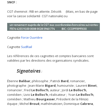
SNCF :
CGT cheminot : RIB en attente. Désolé. (Mais, en bas de page
voir la caisse solidarité CGT nationale) ou
Cagnotte
Force Ouvrière
Cagnotte
SudRail
Les références de ces cagnottes et comptes bancaires sont
validées par les directions des organisations syndicales.
Signataires
:
Étienne
Balibar
, philosophe ; Patrick
Bard
, romancier,
photographe ; Jean-Marie
Bigard
, humouriste ; Laurent
Binet
,
romancier ; Fred
Le Bolloc’h
, auteur ; Jordi
Le Bolloc’h
,
comédien ; Livio
Le Bolloc’h
, réalisateur ; Yvan
Le Bolloc’h
,
comédien ; Mathieu
Bourgasser
, Président de la Film(e)
équipe ; Michel
Broué
, mathématicien, Dominique
Cabrera
,