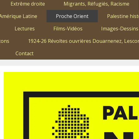
Extrême droite
Migrants, Réfugiés, Racisme
Amérique Latine
Proche Orient
Palestine hist
Lectures
Films-Vidéos
Images-Dessins
tons
1924-26 Révoltes ouvrières Douarnenez, Lescon
Contact