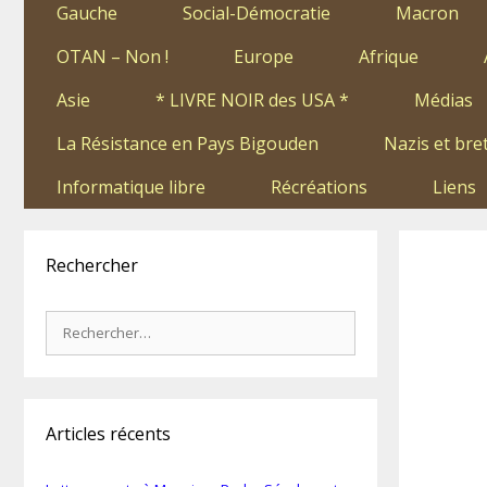
Gauche
Social-Démocratie
Macron
OTAN – Non !
Europe
Afrique
Asie
* LIVRE NOIR des USA *
Médias
La Résistance en Pays Bigouden
Nazis et bre
Informatique libre
Récréations
Liens
Rechercher
Rechercher :
Articles récents