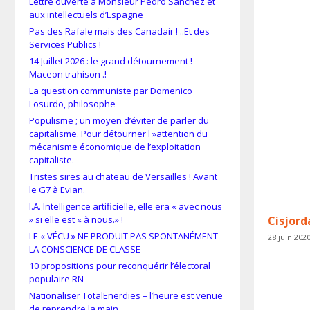
Lettre ouverte à Monsieur Pedro Sánchez et
aux intellectuels d’Espagne
Pas des Rafale mais des Canadair ! ..Et des
Services Publics !
14 Juillet 2026 : le grand détournement !
Maceon trahison .!
La question communiste par Domenico
Losurdo, philosophe
Populisme ; un moyen d’éviter de parler du
capitalisme. Pour détourner l »attention du
mécanisme économique de l’exploitation
capitaliste.
Tristes sires au chateau de Versailles ! Avant
le G7 à Evian.
I.A. Intelligence artificielle, elle era « avec nous
» si elle est « à nous.» !
Cisjorda
LE « VÉCU » NE PRODUIT PAS SPONTANÉMENT
28 juin 202
LA CONSCIENCE DE CLASSE
10 propositions pour reconquérir l’électoral
populaire RN
Nationaliser TotalEnerdies – l’heure est venue
de reprendre la main