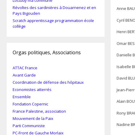
Loctudy ma commune
Révoltes des sardinières à Douarnenez et en
Anne BA
Pays Bigouden
Cyril BEN
Scratch apprentissage programmation école
collège
Henri BER
Omar BES
Orgas politiques, Associations
Danielle 
Isabelle 
ATTAC France
Avant Garde
David BL
Coordination de défense des hôpitaux
Economistes atterrés
Jean-Pier
Ensemble
Alain BOUV
Fondation Copernic
France Palestine, association
Rony BRA
Mouvement de la Paix
Nadine BR
Parti Communiste
PC-Front de Gauche Morlaix