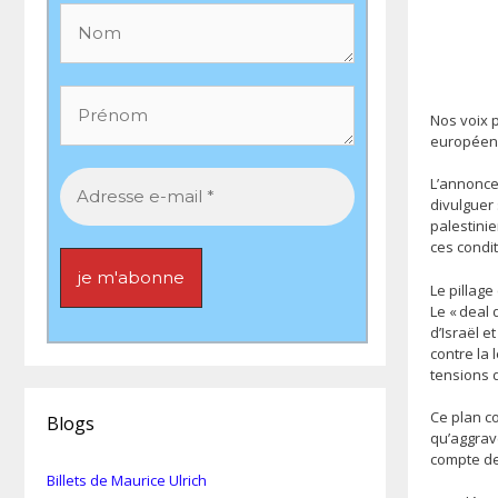
Nos voix 
européenne
L’annonce
divulguer 
palestinie
ces condit
Le pillage
Le « deal 
d’Israël e
contre la 
tensions d
Ce plan co
Blogs
qu’aggrave
compte des
Billets de Maurice Ulrich