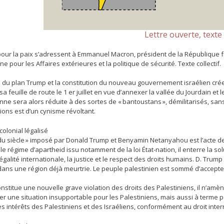
Lettre ouverte, texte 
pour la paix s’adressent à Emmanuel Macron, président de la République fra
 pour les Affaires extérieures et la politique de sécurité. Texte collectif.
 du plan Trump et la constitution du nouveau gouvernement israélien cré
sa feuille de route le 1 er juillet en vue d’annexer la vallée du Jourdain et l
nne sera alors réduite à des sortes de « bantoustans », démilitarisés, sans c
ions est d’un cynisme révoltant.
 colonial légalisé
du siècle » imposé par Donald Trump et Benyamin Netanyahou est l’acte de 
t le régime d’apartheid issu notamment de la loi État-nation, il enterre la s
légalité internationale, la justice et le respect des droits humains. D. Trump 
ans une région déjà meurtrie. Le peuple palestinien est sommé d’accepter 
nstitue une nouvelle grave violation des droits des Palestiniens, il n’amèn
r une situation insupportable pour les Palestiniens, mais aussi à terme pou
 intérêts des Palestiniens et des Israéliens, conformément au droit inter