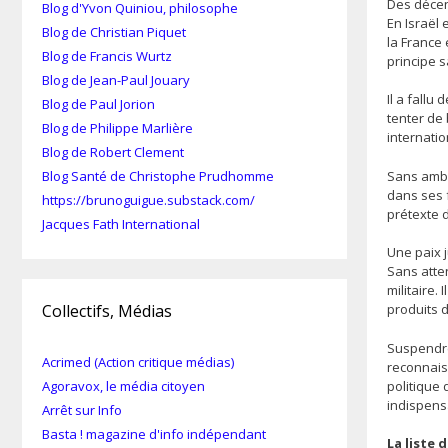
Des décen
Blog d'Yvon Quiniou, philosophe
En Israël 
Blog de Christian Piquet
la France 
Blog de Francis Wurtz
principe s
Blog de Jean-Paul Jouary
Il a fall
Blog de Paul Jorion
tenter de 
Blog de Philippe Marlière
internatio
Blog de Robert Clement
Sans ambi
Blog Santé de Christophe Prudhomme
dans ses 
https://brunoguigue.substack.com/
prétexte d
Jacques Fath International
Une paix 
Sans atten
militaire.
Collectifs, Médias
produits 
Suspendre 
Acrimed (Action critique médias)
reconnaiss
politique 
Agoravox, le média citoyen
indispens
Arrêt sur Info
Basta ! magazine d'info indépendant
La liste 