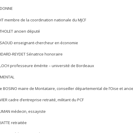
UDONNE
OIT membre de la coordination nationale du MJCF
THOLET ancien député
SAOUD enseignant-chercheur en économie
BIDARD-REYDET Sénatrice honoraire
BLOCH professeure émérite – université de Bordeaux
UMENTAL
re BOSINO maire de Montataire, conseiller départemental de l’Oise et anc
IER cadre d’entreprise retraité, militant du PCF
UMAN médecin, essayiste
IATTE retraitée