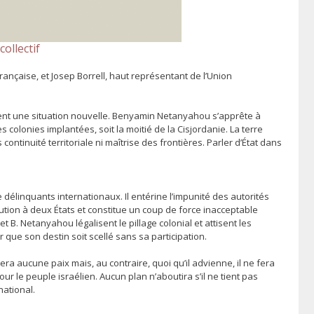
collectif
nçaise, et Josep Borrell, haut représentant de l’Union
ent une situation nouvelle. Benyamin Netanyahou s’apprête à
es colonies implantées, soit la moitié de la Cisjordanie. La terre
ontinuité territoriale ni maîtrise des frontières. Parler d’État dans
délinquants internationaux. Il entérine l’impunité des autorités
olution à deux États et constitue un coup de force inacceptable
et B. Netanyahou légalisent le pillage colonial et attisent les
que son destin soit scellé sans sa participation.
era aucune paix mais, au contraire, quoi qu’il advienne, il ne fera
r le peuple israélien. Aucun plan n’aboutira s’il ne tient pas
national.