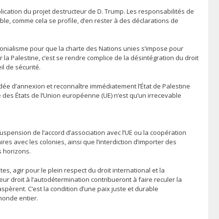
plication du projet destructeur de D. Trump. Les responsabilités de
ble, comme cela se profile, d’en rester à des déclarations de
olonialisme pour que la charte des Nations unies s’impose pour
 la Palestine, c’est se rendre complice de la désintégration du droit
il de sécurité.
ée d’annexion et reconnaître immédiatement l’État de Palestine
 des États de l’Union européenne (UE) n’est qu’un irrecevable
uspension de l’accord d’association avec l’UE ou la coopération
res avec les colonies, ainsi que l’interdiction d’importer des
s horizons.
 agir pour le plein respect du droit international et la
ur droit à l’autodétermination contribueront à faire reculer la
spèrent. C’est la condition d’une paix juste et durable
monde entier.