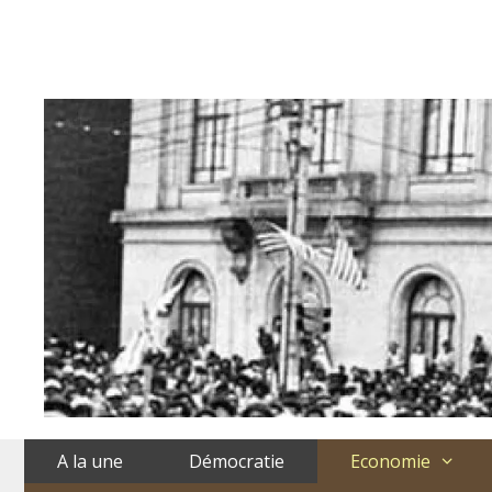
Aller
au
contenu
A la une
Démocratie
Economie