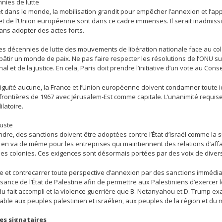
nies de lutte
et dans le monde, la mobilisation grandit pour empêcher l’annexion et l’ap
et de l’Union européenne sont dans ce cadre immenses. Il serait inadmissi
ans adopter des actes forts.
u des décennies de lutte des mouvements de libération nationale face au c
bâtir un monde de paix. Ne pas faire respecter les résolutions de l’ONU sur
nal et de la justice. En cela, Paris doit prendre l’initiative d’un vote au Conse
guïté aucune, la France et l’Union européenne doivent condamner toute id
frontières de 1967 avec Jérusalem-Est comme capitale. L’unanimité requise
ilatoire.
juste
dre, des sanctions doivent être adoptées contre l’État d’Israël comme la s
 Il en va de même pour les entreprises qui maintiennent des relations d’affai
des colonies. Ces exigences sont désormais portées par des voix de diver
et contrecarrer toute perspective d’annexion par des sanctions immédiates,
ance de l’État de Palestine afin de permettre aux Palestiniens d’exercer le
du fait accompli et la violence guerrière que B. Netanyahou et D. Trump exa
able aux peuples palestinien et israélien, aux peuples de la région et du 
des signataires