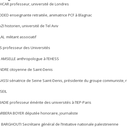
CHCAR professeur, université de Londres
DDED enseignante retraitée, animatrice PCF à Blagnac
I historien, université de Tel Aviv
AL militant associatif
ES professeur des Universités
 AMSELLE anthropologue à l’EHESS
NDRE citoyenne de Saint-Denis
SASSI sénatrice de Seine Saint-Denis, présidente du groupe communiste, rép
SEIL
ADIE professeur émérite des universités à l’IEP-Paris
RBERA BOYER députée honoraire, journaliste
BARGHOUTI Secrétaire général de l’Initiative nationale palestinienne