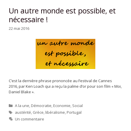
Un autre monde est possible, et
nécessaire !
22 mai 2016
C’est la dernière phrase prononcée au Festival de Cannes
2016, par Ken Loach qui a reçu la palme d’or pour son film « Moi,
Daniel Blake ».
Catégories
A la une
,
Démocratie
,
Economie
,
Social
Étiquettes
austérité
,
Grèce
,
libéralisme
,
Portugal
Un commentaire