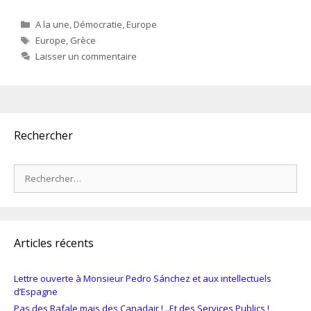
Catégories
A la une
,
Démocratie
,
Europe
Étiquettes
Europe
,
Grèce
Laisser un commentaire
Rechercher
Rechercher :
Articles récents
Lettre ouverte à Monsieur Pedro Sánchez et aux intellectuels
d’Espagne
Pas des Rafale mais des Canadair ! ..Et des Services Publics !