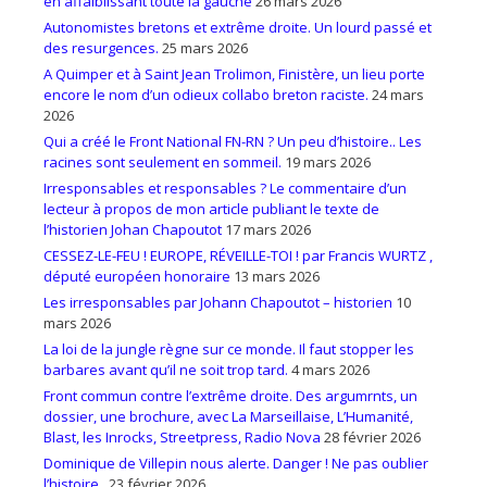
en affaiblissant toute la gauche
26 mars 2026
Autonomistes bretons et extrême droite. Un lourd passé et
des resurgences.
25 mars 2026
A Quimper et à Saint Jean Trolimon, Finistère, un lieu porte
encore le nom d’un odieux collabo breton raciste.
24 mars
2026
Qui a créé le Front National FN-RN ? Un peu d’histoire.. Les
racines sont seulement en sommeil.
19 mars 2026
Irresponsables et responsables ? Le commentaire d’un
lecteur à propos de mon article publiant le texte de
l’historien Johan Chapoutot
17 mars 2026
CESSEZ-LE-FEU ! EUROPE, RÉVEILLE-TOI ! par Francis WURTZ ,
député européen honoraire
13 mars 2026
Les irresponsables par Johann Chapoutot – historien
10
mars 2026
La loi de la jungle règne sur ce monde. Il faut stopper les
barbares avant qu’il ne soit trop tard.
4 mars 2026
Front commun contre l’extrême droite. Des argumrnts, un
dossier, une brochure, avec La Marseillaise, L’Humanité,
Blast, les Inrocks, Streetpress, Radio Nova
28 février 2026
Dominique de Villepin nous alerte. Danger ! Ne pas oublier
l’histoire..
23 février 2026