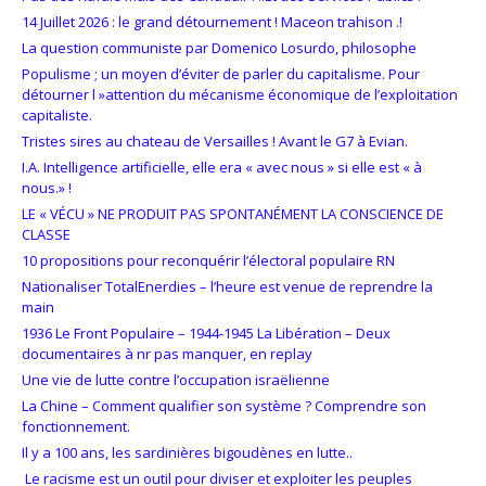
14 Juillet 2026 : le grand détournement ! Maceon trahison .!
La question communiste par Domenico Losurdo, philosophe
Populisme ; un moyen d’éviter de parler du capitalisme. Pour
détourner l »attention du mécanisme économique de l’exploitation
capitaliste.
Tristes sires au chateau de Versailles ! Avant le G7 à Evian.
I.A. Intelligence artificielle, elle era « avec nous » si elle est « à
nous.» !
LE « VÉCU » NE PRODUIT PAS SPONTANÉMENT LA CONSCIENCE DE
CLASSE
10 propositions pour reconquérir l’électoral populaire RN
Nationaliser TotalEnerdies – l’heure est venue de reprendre la
main
1936 Le Front Populaire – 1944-1945 La Libération – Deux
documentaires à nr pas manquer, en replay
Une vie de lutte contre l’occupation israëlienne
La Chine – Comment qualifier son système ? Comprendre son
fonctionnement.
Il y a 100 ans, les sardinières bigoudènes en lutte..
Le racisme est un outil pour diviser et exploiter les peuples