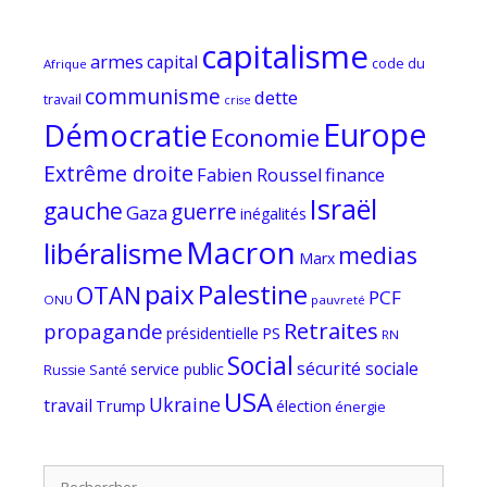
capitalisme
armes
capital
code du
Afrique
communisme
dette
travail
crise
Europe
Démocratie
Economie
Extrême droite
Fabien Roussel
finance
Israël
gauche
guerre
Gaza
inégalités
Macron
libéralisme
medias
Marx
paix
Palestine
OTAN
PCF
ONU
pauvreté
Retraites
propagande
PS
présidentielle
RN
Social
sécurité sociale
service public
Russie
Santé
USA
Ukraine
travail
Trump
élection
énergie
Rechercher :