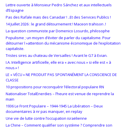
Lettre ouverte à Monsieur Pedro Sánchez et aux intellectuels
d’Espagne
Pas des Rafale mais des Canadair ! ..Et des Services Publics !
14 Juillet 2026 : le grand détournement ! Maceon trahison .!
La question communiste par Domenico Losurdo, philosophe
Populisme ; un moyen d’éviter de parler du capitalisme. Pour
détourner l »attention du mécanisme économique de l’exploitation
capitaliste.
Tristes sires au chateau de Versailles ! Avant le G7 à Evian.
I.A. Intelligence artificielle, elle era « avec nous » si elle est « à
nous.» !
LE « VÉCU » NE PRODUIT PAS SPONTANÉMENT LA CONSCIENCE DE
CLASSE
10 propositions pour reconquérir l’électoral populaire RN
Nationaliser TotalEnerdies – l’heure est venue de reprendre la
main
1936 Le Front Populaire – 1944-1945 La Libération – Deux
documentaires à nr pas manquer, en replay
Une vie de lutte contre l’occupation israëlienne
La Chine – Comment qualifier son système ? Comprendre son