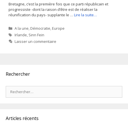
Bretagne, c’est la première fois que ce parti républicain et
progressiste -dont la raison d’être est de réaliser la
réunification du pays- supplante le …
Lire la suite…
Catégories
A la une
,
Démocratie
,
Europe
Étiquettes
Irlande
,
Sinn Fein
Laisser un commentaire
Rechercher
Rechercher :
Articles récents