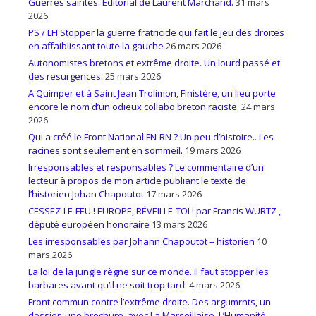
Guerres saintes. Éditorial de Laurent Marchand.
31 mars
2026
PS / LFI Stopper la guerre fratricide qui fait le jeu des droites
en affaiblissant toute la gauche
26 mars 2026
Autonomistes bretons et extrême droite. Un lourd passé et
des resurgences.
25 mars 2026
A Quimper et à Saint Jean Trolimon, Finistère, un lieu porte
encore le nom d’un odieux collabo breton raciste.
24 mars
2026
Qui a créé le Front National FN-RN ? Un peu d’histoire.. Les
racines sont seulement en sommeil.
19 mars 2026
Irresponsables et responsables ? Le commentaire d’un
lecteur à propos de mon article publiant le texte de
l’historien Johan Chapoutot
17 mars 2026
CESSEZ-LE-FEU ! EUROPE, RÉVEILLE-TOI ! par Francis WURTZ ,
député européen honoraire
13 mars 2026
Les irresponsables par Johann Chapoutot – historien
10
mars 2026
La loi de la jungle règne sur ce monde. Il faut stopper les
barbares avant qu’il ne soit trop tard.
4 mars 2026
Front commun contre l’extrême droite. Des argumrnts, un
dossier, une brochure, avec La Marseillaise, L’Humanité,