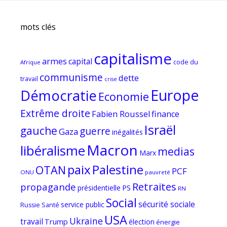
mots clés
capitalisme
armes
capital
code du
Afrique
communisme
dette
travail
crise
Europe
Démocratie
Economie
Extrême droite
Fabien Roussel
finance
Israël
gauche
guerre
Gaza
inégalités
Macron
libéralisme
medias
Marx
paix
Palestine
OTAN
PCF
ONU
pauvreté
Retraites
propagande
PS
présidentielle
RN
Social
sécurité sociale
service public
Russie
Santé
USA
Ukraine
travail
Trump
élection
énergie