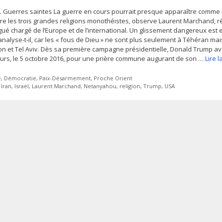
. Guerres saintes La guerre en cours pourrait presque apparaître comme
tre les trois grandes religions monothéistes, observe Laurent Marchand, 
ué chargé de l’Europe et de l’international. Un glissement dangereux est e
analyse-t-il, car les « fous de Dieu » ne sont plus seulement à Téhéran mai
n et Tel Aviv. Dès sa première campagne présidentielle, Donald Trump av
urs, le 5 octobre 2016, pour une prière commune augurant de son …
Lire 
ies
e
,
Démocratie
,
Paix-Désarmement
,
Proche Orient
tes
,
Iran
,
Israël
,
Laurent Marchand
,
Netanyahou
,
religion
,
Trump
,
USA