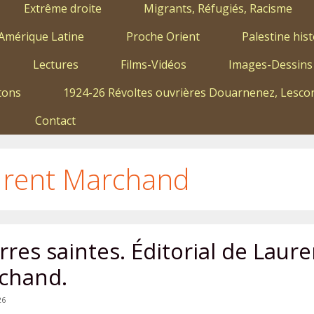
Extrême droite
Migrants, Réfugiés, Racisme
Amérique Latine
Proche Orient
Palestine hist
Lectures
Films-Vidéos
Images-Dessins
tons
1924-26 Révoltes ouvrières Douarnenez, Lescon
Contact
urent Marchand
res saintes. Éditorial de Laure
chand.
26