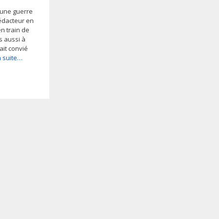
 une guerre
rédacteur en
n train de
s aussi à
ait convié
la suite…