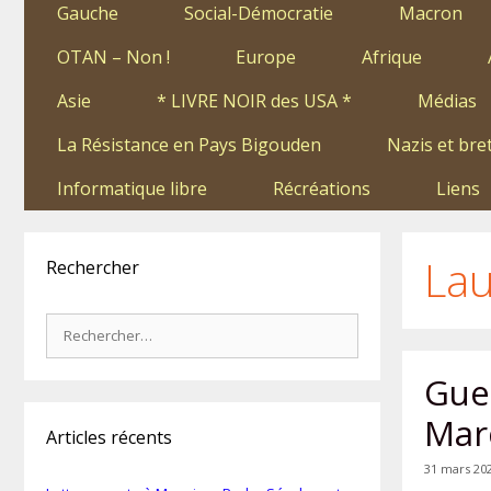
Gauche
Social-Démocratie
Macron
OTAN – Non !
Europe
Afrique
Asie
* LIVRE NOIR des USA *
Médias
La Résistance en Pays Bigouden
Nazis et bre
Informatique libre
Récréations
Liens
La
Rechercher
Rechercher :
Guer
Mar
Articles récents
31 mars 20