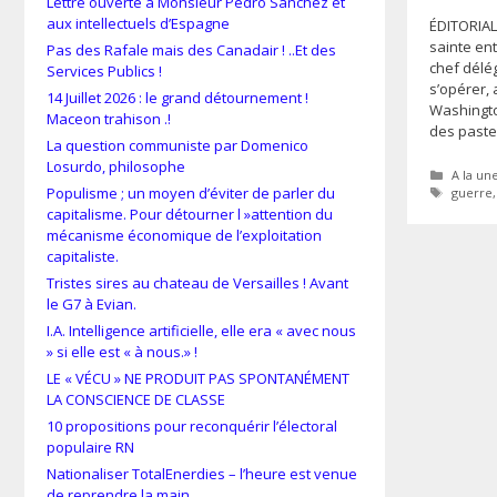
Lettre ouverte à Monsieur Pedro Sánchez et
aux intellectuels d’Espagne
ÉDITORIAL
sainte en
Pas des Rafale mais des Canadair ! ..Et des
chef délég
Services Publics !
s’opérer, 
14 Juillet 2026 : le grand détournement !
Washingto
Maceon trahison .!
des paste
La question communiste par Domenico
Losurdo, philosophe
Catégor
A la un
Étiquet
Populisme ; un moyen d’éviter de parler du
guerre
capitalisme. Pour détourner l »attention du
mécanisme économique de l’exploitation
capitaliste.
Tristes sires au chateau de Versailles ! Avant
le G7 à Evian.
I.A. Intelligence artificielle, elle era « avec nous
» si elle est « à nous.» !
LE « VÉCU » NE PRODUIT PAS SPONTANÉMENT
LA CONSCIENCE DE CLASSE
10 propositions pour reconquérir l’électoral
populaire RN
Nationaliser TotalEnerdies – l’heure est venue
de reprendre la main