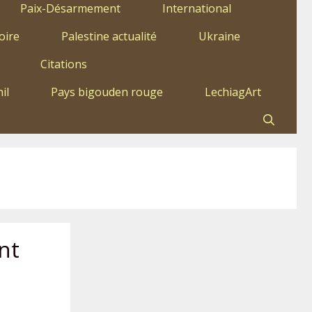
Paix-Désarmement
International
oire
Palestine actualité
Ukraine
Citations
il
Pays bigouden rouge
LechiagArt
nt