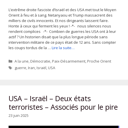
L’extrême droite fasciste d’Israël et des USA met tout le Moyen
Orient à feu et à sang. Netanyaou et Trump massacrent des
milliers de civils innocents. Et nos dirigeants laissent faire.
Honte à ceux qui ferment les yeux ! -*- nous silences nous
rendent complices -*- Combien de guerres les USA ont à leur
actif ? Un historien disait que la plus longue période sans
intervention militaire de ce pays était de 12 ans. Sans compter
les coups tordus de la …
Lire la suite…
Catégories
A la une
,
Démocratie
,
Paix-Désarmement
,
Proche Orient
Étiquettes
guerre
,
Iran
,
Israël
,
USA
USA – Israël – Deux états
terroristes – Associés pour le pire
23 juin 2025