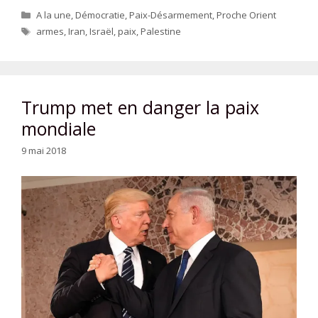
Catégories
A la une
,
Démocratie
,
Paix-Désarmement
,
Proche Orient
Étiquettes
armes
,
Iran
,
Israël
,
paix
,
Palestine
Trump met en danger la paix
mondiale
9 mai 2018