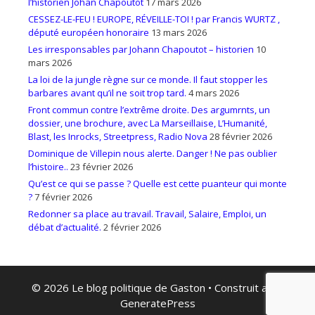
l’historien Johan Chapoutot
17 mars 2026
CESSEZ-LE-FEU ! EUROPE, RÉVEILLE-TOI ! par Francis WURTZ ,
député européen honoraire
13 mars 2026
Les irresponsables par Johann Chapoutot – historien
10
mars 2026
La loi de la jungle règne sur ce monde. Il faut stopper les
barbares avant qu’il ne soit trop tard.
4 mars 2026
Front commun contre l’extrême droite. Des argumrnts, un
dossier, une brochure, avec La Marseillaise, L’Humanité,
Blast, les Inrocks, Streetpress, Radio Nova
28 février 2026
Dominique de Villepin nous alerte. Danger ! Ne pas oublier
l’histoire..
23 février 2026
Qu’est ce qui se passe ? Quelle est cette puanteur qui monte
?
7 février 2026
Redonner sa place au travail. Travail, Salaire, Emploi, un
débat d’actualité.
2 février 2026
© 2026 Le blog politique de Gaston
• Construit avec
GeneratePress