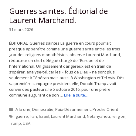
Guerres saintes. Éditorial de
Laurent Marchand.
31 mars 2026
ÉDITORIAL. Guerres saintes La guerre en cours pourrait
presque apparaître comme une guerre sainte entre les trois
grandes religions monothéistes, observe Laurent Marchand,
rédacteur en chef délégué chargé de l’Europe et de
l’international. Un glissement dangereux est en train de
s’opérer, analyse-t-il, car les « fous de Dieu » ne sont plus
seulement à Téhéran mais aussi à Washington et Tel Aviv. Dès
sa première campagne présidentielle, Donald Trump avait
convié des pasteurs, le 5 octobre 2016, pour une prière
commune augurant de son …
Lire la suite…
Catégories
A la une
,
Démocratie
,
Paix-Désarmement
,
Proche Orient
Étiquettes
guerre
,
Iran
,
Israël
,
Laurent Marchand
,
Netanyahou
,
religion
,
Trump
,
USA