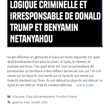
Israël effectue un génocide à Gaza en toute impunité. De quel
droit bombarde t’il en plus le Liban, la Syrie, le Yemen, et
maintenant l’Iran ? De quel droit les USA se permettent de
bombarder un territoire à des milliers de km de son sol ? Ils ont
menti sur la Libye.Ils ont menti sur la Syrie.Ils ont menti sur
l’Irak.Ils mentent sur l’Iran. Ils ont détruit la Libye Ils ont détruit la
Syrie Ils ont détruit l’Irak Ils veulent détruire …
Lire la suite…
Catégories
A la une
,
Paix-Désarmement
,
Proche Orient
Étiquettes
guerre
,
Iran
,
Israël
,
USA