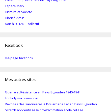
Collectif StopTaftaCeta du Pays Bigouden
Espace Marx
Histoire et Société
Liberté-Actus
Non à l'OTAN – collectif
Facebook
ma page facebook
Mes autres sites
Guerre et Résistance en Pays Bigouden 1940-1944
Loctudy ma commune
Révoltes des sardinières à Douarnenez et en Pays Bigouden
Scratch apprentissage programmation école collège