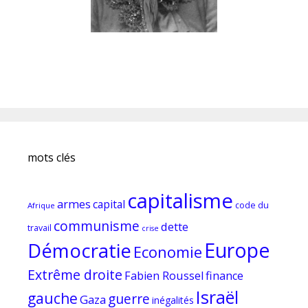
mots clés
capitalisme
armes
capital
code du
Afrique
communisme
dette
travail
crise
Europe
Démocratie
Economie
Extrême droite
Fabien Roussel
finance
Israël
gauche
guerre
Gaza
inégalités