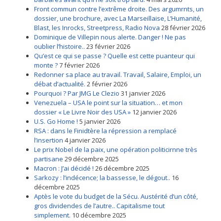
Front commun contre l’extrême droite. Des argumrnts, un
dossier, une brochure, avec La Marseillaise, L’Humanité,
Blast, les Inrocks, Streetpress, Radio Nova
28 février 2026
Dominique de Villepin nous alerte. Danger ! Ne pas
oublier l’histoire..
23 février 2026
Qu’est ce qui se passe ? Quelle est cette puanteur qui
monte ?
7 février 2026
Redonner sa place au travail. Travail, Salaire, Emploi, un
débat d’actualité.
2 février 2026
Pourquoi ? Par JMG Le Clezio
31 janvier 2026
Venezuela – USA le point sur la situation… et mon
dossier « Le Livre Noir des USA »
12 janvier 2026
U.S. Go Home !
5 janvier 2026
RSA : dans le Finidtère la répression a remplacé
l’insertion
4 janvier 2026
Le prix Nobel de la paix, une opération politicirnne très
partisane
29 décembre 2025
Macron : J’ai décidé !
26 décembre 2025
Sarkozy : l’indécence; la bassesse, le dégout..
16
décembre 2025
Aptès le vote du budget de la Sécu. Austérité d’un côté,
gros dividendes de l’autre.. Capitalisme tout
simplement.
10 décembre 2025