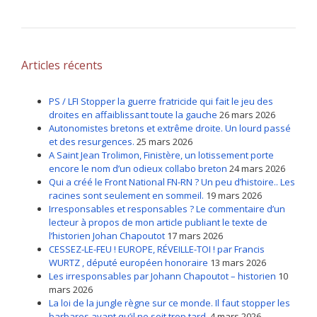
Articles récents
PS / LFI Stopper la guerre fratricide qui fait le jeu des
droites en affaiblissant toute la gauche
26 mars 2026
Autonomistes bretons et extrême droite. Un lourd passé
et des resurgences.
25 mars 2026
A Saint Jean Trolimon, Finistère, un lotissement porte
encore le nom d’un odieux collabo breton
24 mars 2026
Qui a créé le Front National FN-RN ? Un peu d’histoire.. Les
racines sont seulement en sommeil.
19 mars 2026
Irresponsables et responsables ? Le commentaire d’un
lecteur à propos de mon article publiant le texte de
l’historien Johan Chapoutot
17 mars 2026
CESSEZ-LE-FEU ! EUROPE, RÉVEILLE-TOI ! par Francis
WURTZ , député européen honoraire
13 mars 2026
Les irresponsables par Johann Chapoutot – historien
10
mars 2026
La loi de la jungle règne sur ce monde. Il faut stopper les
barbares avant qu’il ne soit trop tard.
4 mars 2026