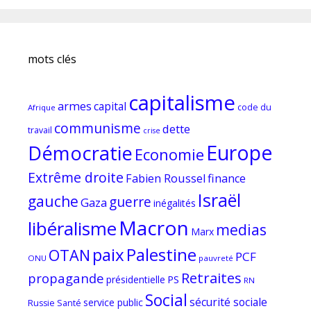
mots clés
capitalisme
armes
capital
code du
Afrique
communisme
dette
travail
crise
Europe
Démocratie
Economie
Extrême droite
Fabien Roussel
finance
Israël
gauche
guerre
Gaza
inégalités
Macron
libéralisme
medias
Marx
paix
Palestine
OTAN
PCF
ONU
pauvreté
Retraites
propagande
PS
présidentielle
RN
Social
sécurité sociale
service public
Russie
Santé