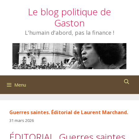
Aller
Le blog politique de
au
contenu
Gaston
L'humain d'abord, pas la finance !
Menu
Guerres saintes. Éditorial de Laurent Marchand.
31 mars 2026
ÉDITORIAL. Guerres saintes