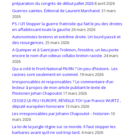
préparation du congrès de début juillet 2026
8 avril 2026
Guerres saintes. Éditorial de Laurent Marchand.
31 mars
2026
PS / LFI Stopper la guerre fratricide qui fait le jeu des droites
en affaiblissant toute la gauche
26 mars 2026
Autonomistes bretons et extrême droite. Un lourd passé et
des resurgences.
25 mars 2026
A Quimper et à Saint Jean Trolimon, Finistère, un lieu porte
encore le nom d’un odieux collabo breton raciste.
24 mars
2026
Qui a créé le Front National FN-RN ? Un peu d’histoire.. Les
racines sont seulement en sommeil.
19 mars 2026
Irresponsables et responsables ? Le commentaire d’un
lecteur à propos de mon article publiant le texte de
l’historien Johan Chapoutot
17 mars 2026
CESSEZ-LE-FEU ! EUROPE, RÉVEILLE-TOI ! par Francis WURTZ ,
député européen honoraire
13 mars 2026
Les irresponsables par Johann Chapoutot – historien
10
mars 2026
La loi de la jungle règne sur ce monde. Il faut stopper les
barbares avant qu’il ne soit trop tard.
4 mars 2026