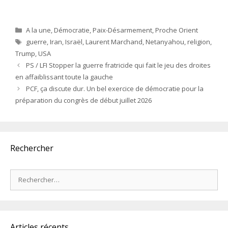
Catégories
A la une
,
Démocratie
,
Paix-Désarmement
,
Proche Orient
Étiquettes
guerre
,
Iran
,
Israël
,
Laurent Marchand
,
Netanyahou
,
religion
,
Trump
,
USA
PS / LFI Stopper la guerre fratricide qui fait le jeu des droites
en affaiblissant toute la gauche
PCF, ça discute dur. Un bel exercice de démocratie pour la
préparation du congrès de début juillet 2026
Rechercher
Rechercher :
Articles récents