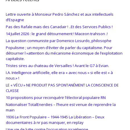
Lettre ouverte à Monsieur Pedro Sánchez et aux intellectuels
d’Espagne
Pas des Rafale mais des Canadair ! ..Et des Services Publics !
14 Juillet 2026 : le grand détournement ! Maceon trahison .!
La question communiste par Domenico Losurdo, philosophe
Populisme ; un moyen d’éviter de parler du capitalisme. Pour
détourner l »attention du mécanisme économique de l’exploitation
capitaliste.
Tristes sires au chateau de Versailles ! Avant le G7 à Evian.
I.A. Intelligence artificielle, elle era « avec nous » si elle est « à
nous.» !
LE « VÉCU » NE PRODUIT PAS SPONTANÉMENT LA CONSCIENCE DE
CLASSE
10 propositions pour reconquérir l’électoral populaire RN
Nationaliser TotalEnerdies – l’heure est venue de reprendre la
main
1936 Le Front Populaire – 1944-1945 La Libération – Deux
documentaires à nr pas manquer, en replay
Une vie de lutte contre l’occupation israëlienne