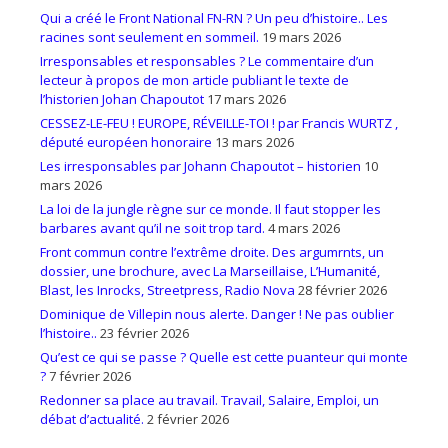
Qui a créé le Front National FN-RN ? Un peu d’histoire.. Les
racines sont seulement en sommeil.
19 mars 2026
Irresponsables et responsables ? Le commentaire d’un
lecteur à propos de mon article publiant le texte de
l’historien Johan Chapoutot
17 mars 2026
CESSEZ-LE-FEU ! EUROPE, RÉVEILLE-TOI ! par Francis WURTZ ,
député européen honoraire
13 mars 2026
Les irresponsables par Johann Chapoutot – historien
10
mars 2026
La loi de la jungle règne sur ce monde. Il faut stopper les
barbares avant qu’il ne soit trop tard.
4 mars 2026
Front commun contre l’extrême droite. Des argumrnts, un
dossier, une brochure, avec La Marseillaise, L’Humanité,
Blast, les Inrocks, Streetpress, Radio Nova
28 février 2026
Dominique de Villepin nous alerte. Danger ! Ne pas oublier
l’histoire..
23 février 2026
Qu’est ce qui se passe ? Quelle est cette puanteur qui monte
?
7 février 2026
Redonner sa place au travail. Travail, Salaire, Emploi, un
débat d’actualité.
2 février 2026