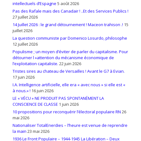
intellectuels d’Espagne
5 août 2026
Pas des Rafale mais des Canadair ! ..Et des Services Publics !
27 juillet 2026
14 Juillet 2026 : le grand détournement ! Maceon trahison .!
15
juillet 2026
La question communiste par Domenico Losurdo, philosophe
12 juillet 2026
Populisme ; un moyen d’éviter de parler du capitalisme. Pour
détourner l »attention du mécanisme économique de
l’exploitation capitaliste.
22 juin 2026
Tristes sires au chateau de Versailles ! Avant le G7 à Evian.
17 juin 2026
I.A. Intelligence artificielle, elle era « avec nous » si elle est «
à nous.» !
16 juin 2026
LE « VÉCU » NE PRODUIT PAS SPONTANÉMENT LA
CONSCIENCE DE CLASSE
1 juin 2026
10 propositions pour reconquérir l’électoral populaire RN
26
mai 2026
Nationaliser TotalEnerdies – l’heure est venue de reprendre
la main
23 mai 2026
1936 Le Front Populaire – 1944-1945 La Libération – Deux