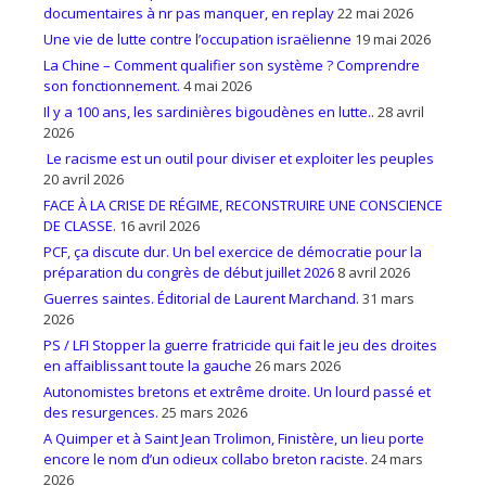
documentaires à nr pas manquer, en replay
22 mai 2026
Une vie de lutte contre l’occupation israëlienne
19 mai 2026
La Chine – Comment qualifier son système ? Comprendre
son fonctionnement.
4 mai 2026
Il y a 100 ans, les sardinières bigoudènes en lutte..
28 avril
2026
Le racisme est un outil pour diviser et exploiter les peuples
20 avril 2026
FACE À LA CRISE DE RÉGIME, RECONSTRUIRE UNE CONSCIENCE
DE CLASSE.
16 avril 2026
PCF, ça discute dur. Un bel exercice de démocratie pour la
préparation du congrès de début juillet 2026
8 avril 2026
Guerres saintes. Éditorial de Laurent Marchand.
31 mars
2026
PS / LFI Stopper la guerre fratricide qui fait le jeu des droites
en affaiblissant toute la gauche
26 mars 2026
Autonomistes bretons et extrême droite. Un lourd passé et
des resurgences.
25 mars 2026
A Quimper et à Saint Jean Trolimon, Finistère, un lieu porte
encore le nom d’un odieux collabo breton raciste.
24 mars
2026