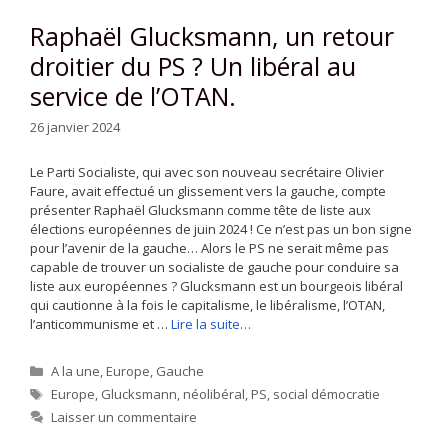
Raphaël Glucksmann, un retour
droitier du PS ? Un libéral au
service de l’OTAN.
26 janvier 2024
Le Parti Socialiste, qui avec son nouveau secrétaire Olivier
Faure, avait effectué un glissement vers la gauche, compte
présenter Raphaël Glucksmann comme tête de liste aux
élections européennes de juin 2024 ! Ce n’est pas un bon signe
pour l’avenir de la gauche… Alors le PS ne serait même pas
capable de trouver un socialiste de gauche pour conduire sa
liste aux européennes ? Glucksmann est un bourgeois libéral
qui cautionne à la fois le capitalisme, le libéralisme, l’OTAN,
l’anticommunisme et …
Lire la suite…
Catégories
A la une
,
Europe
,
Gauche
Étiquettes
Europe
,
Glucksmann
,
néolibéral
,
PS
,
social démocratie
Laisser un commentaire