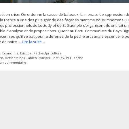
est en crise. On ordonne la casse de bateaux, la menace de sppression d
 la France a une des plus grande des façades maritime nous importons 8
es professionnels de Loctudy et de St Guénolé s’organisent. ils ont fait un 
le d’analyse et de propositions. Quant au Parti Communiste du Pays Big
écennies qu’il se bat pour la défense de la pêche artisanale essentielle p
e de notre …
Lire la suite…
ies
e
,
Economie
,
Europe
,
Pêche-Agriculture
tes
en
,
Deffontaines
,
Fabien Roussel
,
Loctudy
,
PCF
,
pêche
r un commentaire