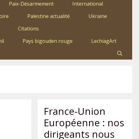
Paix-Désarmement
International
oire
Palestine actualité
Ukraine
Citations
il
Pays bigouden rouge
LechiagArt
France-Union
Européenne : nos
dirigeants nous