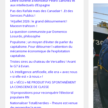
Lettre ouverte à Monsieur Pedro Sánchez et
aux intellectuels d’Espagne
Pas des Rafale mais des Canadair ! ..Et des
Services Publics !
14 Juillet 2026 : le grand détournement !
Maceon trahison .!
La question communiste par Domenico
Losurdo, philosophe
Populisme ; un moyen d’éviter de parler du
capitalisme. Pour détourner l »attention du
mécanisme économique de l’exploitation
capitaliste.
Tristes sires au chateau de Versailles ! Avant
le G7 à Evian.
I.A. Intelligence artificielle, elle era « avec nous
» si elle est « à nous.» !
LE « VÉCU » NE PRODUIT PAS SPONTANÉMENT
LA CONSCIENCE DE CLASSE
10 propositions pour reconquérir l’électoral
populaire RN
Nationaliser TotalEnerdies – l’heure est venue
de reprendre la main