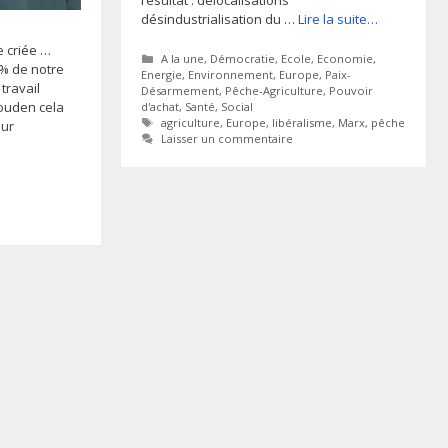
désindustrialisation du …
Lire la suite…
e criée …
Catégories
A la une
,
Démocratie
,
Ecole
,
Economie
,
0% de notre
Energie
,
Environnement
,
Europe
,
Paix-
travail
Désarmement
,
Pêche-Agriculture
,
Pouvoir
ouden cela
d'achat
,
Santé
,
Social
Étiquettes
agriculture
,
Europe
,
libéralisme
,
Marx
,
pêche
our
Laisser un commentaire