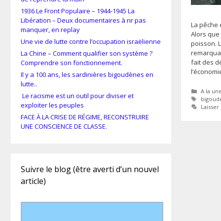
1936 Le Front Populaire – 1944-1945 La
Libération – Deux documentaires à nr pas
La pêche 
manquer, en replay
Alors que
Une vie de lutte contre l’occupation israëlienne
poisson. L
remarquab
La Chine – Comment qualifier son système ?
fait des d
Comprendre son fonctionnement.
l’économi
Il y a 100 ans, les sardinières bigoudènes en
lutte..
Catégor
A la un
Le racisme est un outil pour diviser et
Étiquet
bigoud
exploiter les peuples
Laisse
FACE À LA CRISE DE RÉGIME, RECONSTRUIRE
UNE CONSCIENCE DE CLASSE.
Suivre le blog (être averti d’un nouvel
article)