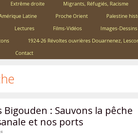
Extrême droite
Migrants, Réfugiés, Racisme
Amérique Latine
Proche Orient
Palestine hist
Lectures
Films-Vidéos
Images-Dessins
tons
1924-26 Révoltes ouvrières Douarnenez, Lescon
Contact
che
s Bigouden : Sauvons la pêche
sanale et nos ports
24