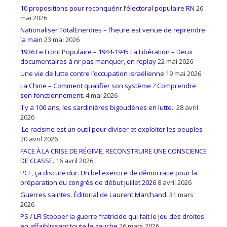
10 propositions pour reconquérir l’électoral populaire RN
26
mai 2026
Nationaliser TotalEnerdies – l’heure est venue de reprendre
la main
23 mai 2026
1936 Le Front Populaire – 1944-1945 La Libération – Deux
documentaires à nr pas manquer, en replay
22 mai 2026
Une vie de lutte contre l’occupation israëlienne
19 mai 2026
La Chine – Comment qualifier son système ? Comprendre
son fonctionnement.
4 mai 2026
Il y a 100 ans, les sardinières bigoudènes en lutte..
28 avril
2026
Le racisme est un outil pour diviser et exploiter les peuples
20 avril 2026
FACE À LA CRISE DE RÉGIME, RECONSTRUIRE UNE CONSCIENCE
DE CLASSE.
16 avril 2026
PCF, ça discute dur. Un bel exercice de démocratie pour la
préparation du congrès de début juillet 2026
8 avril 2026
Guerres saintes. Éditorial de Laurent Marchand.
31 mars
2026
PS / LFI Stopper la guerre fratricide qui fait le jeu des droites
en affaiblissant toute la gauche
26 mars 2026