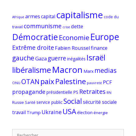
capitalisme
armes
capital
code du
Afrique
communisme
dette
travail
crise
Europe
Démocratie
Economie
Extrême droite
Fabien Roussel
finance
Israël
gauche
guerre
Gaza
inégalités
Macron
libéralisme
medias
Marx
paix
Palestine
OTAN
PCF
ONU
pauvreté
Retraites
propagande
PS
présidentielle
RN
Social
sécurité sociale
service public
Russie
Santé
USA
Ukraine
travail
Trump
élection
énergie
Rechercher :