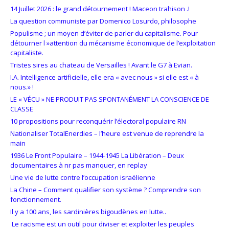
14 Juillet 2026 : le grand détournement ! Maceon trahison .!
La question communiste par Domenico Losurdo, philosophe
Populisme ; un moyen d’éviter de parler du capitalisme. Pour
détourner l »attention du mécanisme économique de l’exploitation
capitaliste.
Tristes sires au chateau de Versailles ! Avant le G7 à Evian.
I.A. Intelligence artificielle, elle era « avec nous » si elle est « à
nous.» !
LE « VÉCU » NE PRODUIT PAS SPONTANÉMENT LA CONSCIENCE DE
CLASSE
10 propositions pour reconquérir l’électoral populaire RN
Nationaliser TotalEnerdies – l’heure est venue de reprendre la
main
1936 Le Front Populaire – 1944-1945 La Libération – Deux
documentaires à nr pas manquer, en replay
Une vie de lutte contre l’occupation israëlienne
La Chine – Comment qualifier son système ? Comprendre son
fonctionnement.
Il y a 100 ans, les sardinières bigoudènes en lutte..
Le racisme est un outil pour diviser et exploiter les peuples