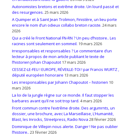
Autonomistes bretons et extrême droite. Un lourd passé et
des resurgences.
25 mars 2026
A Quimper et à Saint Jean Trolimon, Finistère, un lieu porte
encore le nom d’un odieux collabo breton raciste.
24 mars
2026
Qui a créé le Front National FN-RN ? Un peu d’histoire.. Les
racines sont seulement en sommeil.
19 mars 2026
Irresponsables et responsables ? Le commentaire d’un
lecteur à propos de mon article publiant le texte de
l’historien Johan Chapoutot
17 mars 2026
CESSEZ-LE-FEU ! EUROPE, RÉVEILLE-TOI ! par Francis WURTZ ,
député européen honoraire
13 mars 2026
Les irresponsables par Johann Chapoutot – historien
10
mars 2026
La loi de la jungle règne sur ce monde. Il faut stopper les
barbares avant qu’il ne soit trop tard.
4 mars 2026
Front commun contre l’extrême droite. Des argumrnts, un
dossier, une brochure, avec La Marseillaise, L’Humanité,
Blast, les Inrocks, Streetpress, Radio Nova
28 février 2026
Dominique de Villepin nous alerte. Danger ! Ne pas oublier
l’histoire..
23 février 2026