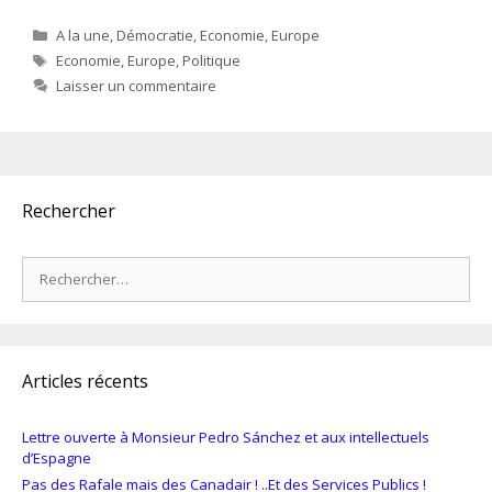
Catégories
A la une
,
Démocratie
,
Economie
,
Europe
Étiquettes
Economie
,
Europe
,
Politique
Laisser un commentaire
Rechercher
Rechercher :
Articles récents
Lettre ouverte à Monsieur Pedro Sánchez et aux intellectuels
d’Espagne
Pas des Rafale mais des Canadair ! ..Et des Services Publics !