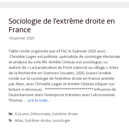
Sociologie de l’extrême droite en
France
10 janvier 2025
Table ronde organisée par ATTAC le 9 janvier 2025 avec :
Christèle Lagier est politiste, spécialiste de sociologie électorale
et analyse du vote RN Armèle Cloteau est sociologue, co-
autrice de « La banalisation du Front national au village », Actes
de la Recherche en Sciences Sociales, 2020. Suivez la table
ronde sur la sociologie de l’extrême droite en France animée
par Attac, avec Christèle Lagier et Armèle Cloteau (cliquer sur
lecture ci-dessous). ************************ Influence de
l’autoritarisme dans l’entreprise Entretien avec l »économiste
Thomas …
Lire la suite…
Catégories
A la une
,
Démocratie
,
Extrême droite
Étiquettes
Attac
,
Extrême droite
,
sociologie