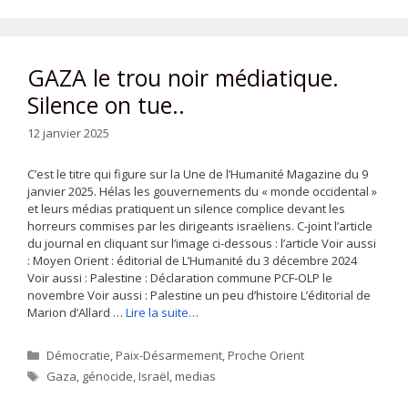
GAZA le trou noir médiatique.
Silence on tue..
12 janvier 2025
C’est le titre qui figure sur la Une de l’Humanité Magazine du 9
janvier 2025. Hélas les gouvernements du « monde occidental »
et leurs médias pratiquent un silence complice devant les
horreurs commises par les dirigeants israëliens. C-joint l’article
du journal en cliquant sur l’image ci-dessous : l’article Voir aussi
: Moyen Orient : éditorial de L’Humanité du 3 décembre 2024
Voir aussi : Palestine : Déclaration commune PCF-OLP le
novembre Voir aussi : Palestine un peu d’histoire L’éditorial de
Marion d’Allard …
Lire la suite…
Catégories
Démocratie
,
Paix-Désarmement
,
Proche Orient
Étiquettes
Gaza
,
génocide
,
Israël
,
medias