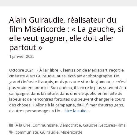
Alain Guiraudie, réalisateur du
film Miséricorde : « La gauche, si
elle veut gagner, elle doit aller
partout »
1 janvier 2025
Octobre 2024 : « À l’air libre », l’émission de Mediapart, reçoit le
cinéaste Alain Guiraudie, aussi écrivain et photographe. Un
grand cinéaste français, mais pas une star : le glamour, ce n’est
pas vraiment pour lui. Son cinéma, il l’ancre le plus souvent à la
campagne, dans la nature, dans une vie quotidienne faite de
labeur et de rencontres fortuites qui peuvent changer le cours
des choses. « Allons à la campagne, dit-il, filmer d’autres gens,
d’autres personnages. » Un …
Lire la suite…
Catégories
A la une
,
Communisme
,
Démocratie
,
Gauche
,
Lectures-Films
Étiquettes
communiste
,
Guiraudie
,
Miséricorde