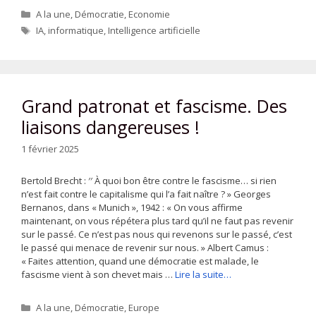
Catégories
A la une
,
Démocratie
,
Economie
Étiquettes
IA
,
informatique
,
Intelligence artificielle
Grand patronat et fascisme. Des
liaisons dangereuses !
1 février 2025
Bertold Brecht : ′′ À quoi bon être contre le fascisme… si rien
n’est fait contre le capitalisme qui l’a fait naître ? » Georges
Bernanos, dans « Munich », 1942 : « On vous affirme
maintenant, on vous répétera plus tard qu’il ne faut pas revenir
sur le passé. Ce n’est pas nous qui revenons sur le passé, c’est
le passé qui menace de revenir sur nous. » Albert Camus :
« Faites attention, quand une démocratie est malade, le
fascisme vient à son chevet mais …
Lire la suite…
Catégories
A la une
,
Démocratie
,
Europe