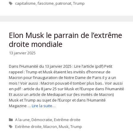
Étiquettes
capitalisme
,
fascisme
,
patronat
,
Trump
Elon Musk le parrain de l’extrême
droite mondiale
13 janvier 2025
Dans l’Humanité du 13 janvier 2025 : Lire l’article (pdf) Petit
rappeel : Trump et Musk étaient les invités d’honneur de
Macron pour l’inauguration de Notre Dame de Paris il y a un
mois ! Voir aussi : Macron pouvait-il tomber plus bas.. Voir aussi
en pdf : article du 8 janv 25 sur Musk et l’Europe dans l’Humanité
Et aussi un article de Mediapart sur (les invités de Macron)
Musk et Trump au sujet de l’Europr et dans l’Humanité
Magazine …
Lire la suite…
Catégories
A la une
,
Démocratie
,
Extrême droite
Étiquettes
Extrême droite
,
Macron
,
Musk
,
Trump