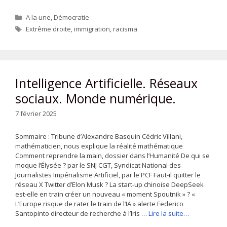
Catégories
A la une
,
Démocratie
Étiquettes
Extrême droite
,
immigration
,
racisma
Intelligence Artificielle. Réseaux
sociaux. Monde numérique.
7 février 2025
Sommaire : Tribune d’Alexandre Basquin Cédric Villani,
mathématicien, nous explique la réalité mathématique
Comment reprendre la main, dossier dans l’Humanité De qui se
moque l’Élysée ? par le SNJ CGT, Syndicat National des
Journalistes Impérialisme Artificiel, par le PCF Faut-il quitter le
réseau X Twitter d’Elon Musk ? La start-up chinoise DeepSeek
est-elle en train créer un nouveau « moment Spoutnik » ? «
L’Europe risque de rater le train de l’IA » alerte Federico
Santopinto directeur de recherche à l’Iris …
Lire la suite…