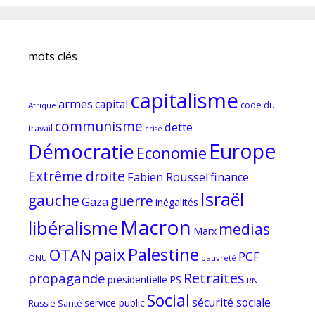
mots clés
capitalisme
armes
capital
code du
Afrique
communisme
dette
travail
crise
Europe
Démocratie
Economie
Extrême droite
Fabien Roussel
finance
Israël
gauche
guerre
Gaza
inégalités
Macron
libéralisme
medias
Marx
paix
Palestine
OTAN
PCF
ONU
pauvreté
Retraites
propagande
PS
présidentielle
RN
Social
sécurité sociale
service public
Russie
Santé