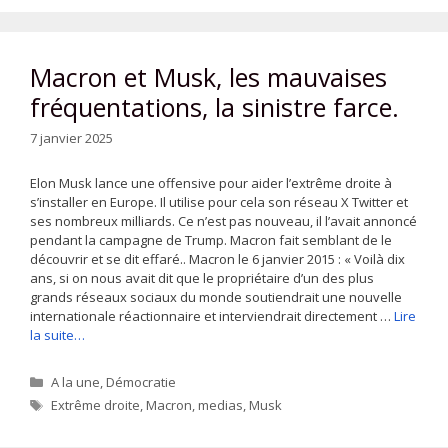
Macron et Musk, les mauvaises
fréquentations, la sinistre farce.
7 janvier 2025
Elon Musk lance une offensive pour aider l’extrême droite à
s’installer en Europe. Il utilise pour cela son réseau X Twitter et
ses nombreux milliards. Ce n’est pas nouveau, il l’avait annoncé
pendant la campagne de Trump. Macron fait semblant de le
découvrir et se dit effaré.. Macron le 6 janvier 2015 : « Voilà dix
ans, si on nous avait dit que le propriétaire d’un des plus
grands réseaux sociaux du monde soutiendrait une nouvelle
internationale réactionnaire et interviendrait directement …
Lire
la suite…
Catégories
A la une
,
Démocratie
Étiquettes
Extrême droite
,
Macron
,
medias
,
Musk