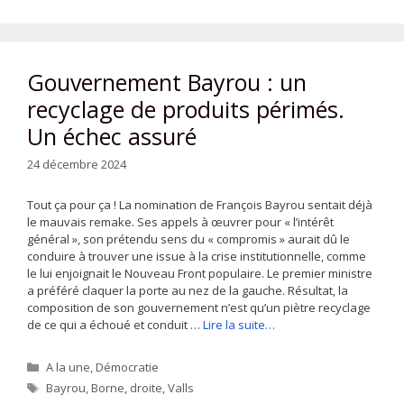
Gouvernement Bayrou : un
recyclage de produits périmés.
Un échec assuré
24 décembre 2024
­Tout ça pour ça ! La nomination de François Bayrou sentait déjà
le mauvais remake. Ses appels à œuvrer pour « l’intérêt
général », son prétendu sens du « compromis » aurait dû le
conduire à trouver une issue à la crise institutionnelle, comme
le lui enjoignait le Nouveau Front populaire. Le premier ministre
a préféré claquer la porte au nez de la gauche. Résultat, la
composition de son gouvernement n’est qu’un piètre recyclage
de ce qui a échoué et conduit …
Lire la suite…
Catégories
A la une
,
Démocratie
Étiquettes
Bayrou
,
Borne
,
droite
,
Valls