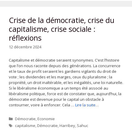
Crise de la démocratie, crise du
capitalisme, crise sociale :
réflexions
12 décembre 2024
Capitalisme et démocratie seraient synonymes. C’est l’histoire
que l’on nous raconte depuis des générations. La concurrence
et le taux de profit seraient les gardiens vigilants du droit de
vote ; les dividendes et les marges, ceux du pluralisme ; la
propriété, un droit inaltérable, et les inégalités, une loi naturelle.
Si le libéralisme économique a un temps été associé au
libéralisme politique, force est de constater que, aujourd’hui, la
démocratie est devenue pour le capital un obstacle à
contourner, voire à enfoncer. Cela …
Lire la suite…
Catégories
Démocratie
,
Economie
Étiquettes
capitalisme
,
Démocratie
,
Harribey
,
Sahuc