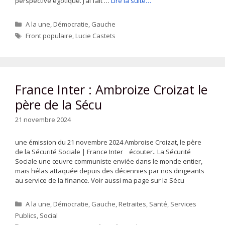
perspective égotique. J’ai fait …
Lire la suite…
Catégories
A la une
,
Démocratie
,
Gauche
Étiquettes
Front populaire
,
Lucie Castets
France Inter : Ambroize Croizat le
père de la Sécu
21 novembre 2024
une émission du 21 novembre 2024 Ambroise Croizat, le père
de la Sécurité Sociale | France Inter écouter.. La Sécurité
Sociale une œuvre communiste enviée dans le monde entier,
mais hélas attaquée depuis des décennies par nos dirigeants
au service de la finance. Voir aussi ma page sur la Sécu
Catégories
A la une
,
Démocratie
,
Gauche
,
Retraites
,
Santé
,
Services
Publics
,
Social