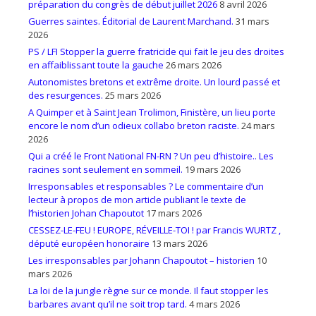
préparation du congrès de début juillet 2026
8 avril 2026
Guerres saintes. Éditorial de Laurent Marchand.
31 mars
2026
PS / LFI Stopper la guerre fratricide qui fait le jeu des droites
en affaiblissant toute la gauche
26 mars 2026
Autonomistes bretons et extrême droite. Un lourd passé et
des resurgences.
25 mars 2026
A Quimper et à Saint Jean Trolimon, Finistère, un lieu porte
encore le nom d’un odieux collabo breton raciste.
24 mars
2026
Qui a créé le Front National FN-RN ? Un peu d’histoire.. Les
racines sont seulement en sommeil.
19 mars 2026
Irresponsables et responsables ? Le commentaire d’un
lecteur à propos de mon article publiant le texte de
l’historien Johan Chapoutot
17 mars 2026
CESSEZ-LE-FEU ! EUROPE, RÉVEILLE-TOI ! par Francis WURTZ ,
député européen honoraire
13 mars 2026
Les irresponsables par Johann Chapoutot – historien
10
mars 2026
La loi de la jungle règne sur ce monde. Il faut stopper les
barbares avant qu’il ne soit trop tard.
4 mars 2026