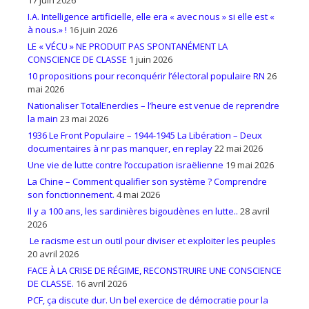
I.A. Intelligence artificielle, elle era « avec nous » si elle est «
à nous.» !
16 juin 2026
LE « VÉCU » NE PRODUIT PAS SPONTANÉMENT LA
CONSCIENCE DE CLASSE
1 juin 2026
10 propositions pour reconquérir l’électoral populaire RN
26
mai 2026
Nationaliser TotalEnerdies – l’heure est venue de reprendre
la main
23 mai 2026
1936 Le Front Populaire – 1944-1945 La Libération – Deux
documentaires à nr pas manquer, en replay
22 mai 2026
Une vie de lutte contre l’occupation israëlienne
19 mai 2026
La Chine – Comment qualifier son système ? Comprendre
son fonctionnement.
4 mai 2026
Il y a 100 ans, les sardinières bigoudènes en lutte..
28 avril
2026
Le racisme est un outil pour diviser et exploiter les peuples
20 avril 2026
FACE À LA CRISE DE RÉGIME, RECONSTRUIRE UNE CONSCIENCE
DE CLASSE.
16 avril 2026
PCF, ça discute dur. Un bel exercice de démocratie pour la