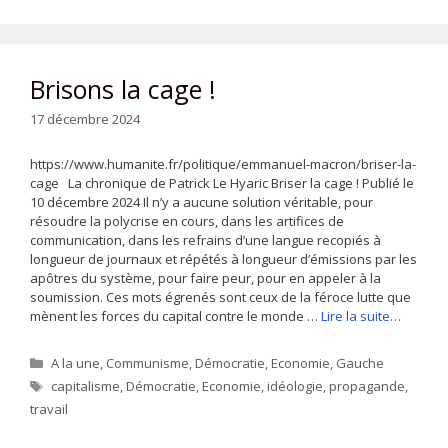
Brisons la cage !
17 décembre 2024
https://www.humanite.fr/politique/emmanuel-macron/briser-la-
cage La chronique de Patrick Le Hyaric Briser la cage ! Publié le
10 décembre 2024 Il n’y a aucune solution véritable, pour
résoudre la polycrise en cours, dans les artifices de
communication, dans les refrains d’une langue recopiés à
longueur de journaux et répétés à longueur d’émissions par les
apôtres du système, pour faire peur, pour en appeler à la
soumission. Ces mots égrenés sont ceux de la féroce lutte que
mènent les forces du capital contre le monde …
Lire la suite…
Catégories
A la une
,
Communisme
,
Démocratie
,
Economie
,
Gauche
Étiquettes
capitalisme
,
Démocratie
,
Economie
,
idéologie
,
propagande
,
travail