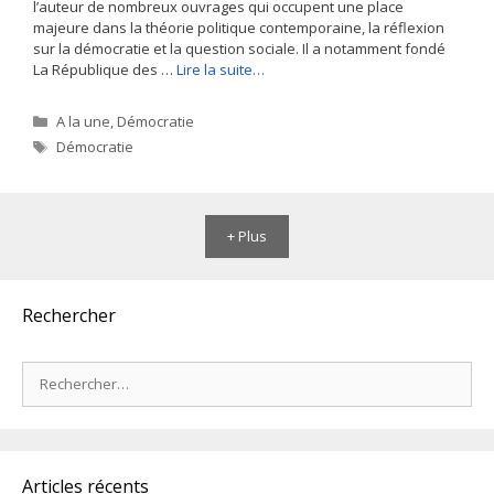
l’auteur de nombreux ouvrages qui occupent une place
majeure dans la théorie politique contemporaine, la réflexion
sur la démocratie et la question sociale. Il a notamment fondé
La République des …
Lire la suite…
Catégories
A la une
,
Démocratie
Étiquettes
Démocratie
+ Plus
Rechercher
Rechercher :
Articles récents