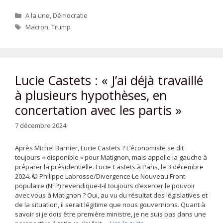
Catégories
A la une
,
Démocratie
Étiquettes
Macron
,
Trump
Lucie Castets : « J’ai déjà travaillé
à plusieurs hypothèses, en
concertation avec les partis »
7 décembre 2024
Après Michel Barnier, Lucie Castets ? L’économiste se dit
toujours « disponible » pour Matignon, mais appelle la gauche à
préparer la présidentielle. Lucie Castets à Paris, le 3 décembre
2024. © Philippe Labrosse/Divergence Le Nouveau Front
populaire (NFP) revendique-t-il toujours d’exercer le pouvoir
avec vous à Matignon ? Oui, au vu du résultat des législatives et
de la situation, il serait légitime que nous gouvernions. Quant à
savoir si je dois être première ministre, je ne suis pas dans une