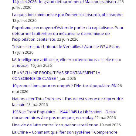
14 Juillet 2026 : le grand détournement ! Maceon trahison .!
15
juillet 2026
La question communiste par Domenico Losurdo, philosophe
12 juillet 2026
Populisme ; un moyen d’éviter de parler du capitalisme. Pour
détourner l »attention du mécanisme économique de
l’exploitation capitaliste.
22 juin 2026
Tristes sires au chateau de Versailles ! Avant le G7 à Evian.
17 juin 2026
I.A. Intelligence artificielle, elle era « avec nous » si elle est «
à nous.» !
16 juin 2026
LE « VÉCU » NE PRODUIT PAS SPONTANÉMENT LA
CONSCIENCE DE CLASSE
1 juin 2026
10 propositions pour reconquérir l’électoral populaire RN
26
mai 2026
Nationaliser TotalEnerdies – l’heure est venue de reprendre
la main
23 mai 2026
1936 Le Front Populaire – 1944-1945 La Libération – Deux
documentaires à nr pas manquer, en replay
22 mai 2026
Une vie de lutte contre l’occupation israëlienne
19 mai 2026
La Chine – Comment qualifier son système ? Comprendre