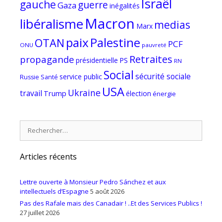
Israël
gauche
guerre
Gaza
inégalités
Macron
libéralisme
medias
Marx
paix
Palestine
OTAN
PCF
ONU
pauvreté
Retraites
propagande
PS
présidentielle
RN
Social
sécurité sociale
service public
Russie
Santé
USA
Ukraine
travail
Trump
élection
énergie
Rechercher :
Articles récents
Lettre ouverte à Monsieur Pedro Sánchez et aux
intellectuels d’Espagne
5 août 2026
Pas des Rafale mais des Canadair ! ..Et des Services Publics !
27 juillet 2026