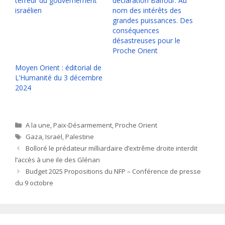
terreur du gouvernement
déclaration Balfour. Au
israélien
nom des intérêts des
grandes puissances. Des
conséquences
désastreuses pour le
Proche Orient
Moyen Orient : éditorial de
L’Humanité du 3 décembre
2024
Catégories
A la une
,
Paix-Désarmement
,
Proche Orient
Étiquettes
Gaza
,
Israël
,
Palestine
Bolloré le prédateur milliardaire d’extrême droite interdit
l’accès à une ile des Glénan
Budget 2025 Propositions du NFP – Conférence de presse
du 9 octobre