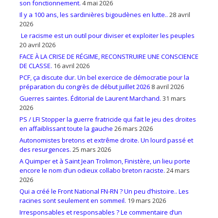
son fonctionnement.
4 mai 2026
Il y a 100 ans, les sardinières bigoudènes en lutte..
28 avril
2026
Le racisme est un outil pour diviser et exploiter les peuples
20 avril 2026
FACE À LA CRISE DE RÉGIME, RECONSTRUIRE UNE CONSCIENCE
DE CLASSE.
16 avril 2026
PCF, ça discute dur. Un bel exercice de démocratie pour la
préparation du congrès de début juillet 2026
8 avril 2026
Guerres saintes. Éditorial de Laurent Marchand.
31 mars
2026
PS / LFI Stopper la guerre fratricide qui fait le jeu des droites
en affaiblissant toute la gauche
26 mars 2026
Autonomistes bretons et extrême droite. Un lourd passé et
des resurgences.
25 mars 2026
A Quimper et à Saint Jean Trolimon, Finistère, un lieu porte
encore le nom d’un odieux collabo breton raciste.
24 mars
2026
Qui a créé le Front National FN-RN ? Un peu d’histoire.. Les
racines sont seulement en sommeil.
19 mars 2026
Irresponsables et responsables ? Le commentaire d’un