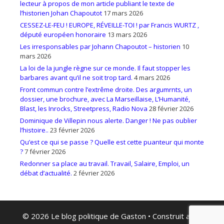
lecteur à propos de mon article publiant le texte de
l’historien Johan Chapoutot
17 mars 2026
CESSEZ-LE-FEU ! EUROPE, RÉVEILLE-TOI ! par Francis WURTZ ,
député européen honoraire
13 mars 2026
Les irresponsables par Johann Chapoutot – historien
10
mars 2026
La loi de la jungle règne sur ce monde. Il faut stopper les
barbares avant qu’il ne soit trop tard.
4 mars 2026
Front commun contre l’extrême droite. Des argumrnts, un
dossier, une brochure, avec La Marseillaise, L’Humanité,
Blast, les Inrocks, Streetpress, Radio Nova
28 février 2026
Dominique de Villepin nous alerte. Danger ! Ne pas oublier
l’histoire..
23 février 2026
Qu’est ce qui se passe ? Quelle est cette puanteur qui monte
?
7 février 2026
Redonner sa place au travail. Travail, Salaire, Emploi, un
débat d’actualité.
2 février 2026
© 2026 Le blog politique de Gaston
• Construit avec