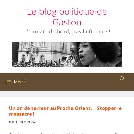
Aller
Le blog politique de
au
contenu
Gaston
L'humain d'abord, pas la finance !
Menu
Un an de terreur au Proche Orient. – Stopper le
massacre !
6 octobre 2024