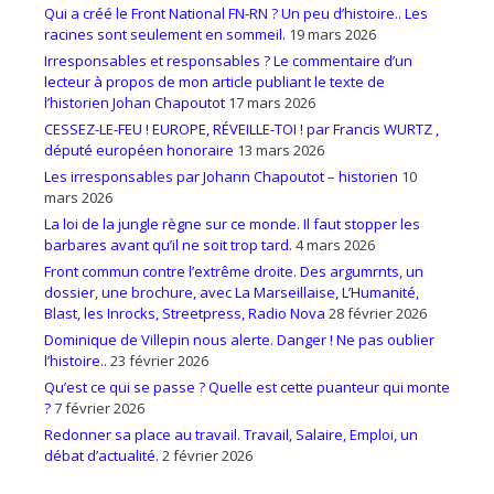
Qui a créé le Front National FN-RN ? Un peu d’histoire.. Les
racines sont seulement en sommeil.
19 mars 2026
Irresponsables et responsables ? Le commentaire d’un
lecteur à propos de mon article publiant le texte de
l’historien Johan Chapoutot
17 mars 2026
CESSEZ-LE-FEU ! EUROPE, RÉVEILLE-TOI ! par Francis WURTZ ,
député européen honoraire
13 mars 2026
Les irresponsables par Johann Chapoutot – historien
10
mars 2026
La loi de la jungle règne sur ce monde. Il faut stopper les
barbares avant qu’il ne soit trop tard.
4 mars 2026
Front commun contre l’extrême droite. Des argumrnts, un
dossier, une brochure, avec La Marseillaise, L’Humanité,
Blast, les Inrocks, Streetpress, Radio Nova
28 février 2026
Dominique de Villepin nous alerte. Danger ! Ne pas oublier
l’histoire..
23 février 2026
Qu’est ce qui se passe ? Quelle est cette puanteur qui monte
?
7 février 2026
Redonner sa place au travail. Travail, Salaire, Emploi, un
débat d’actualité.
2 février 2026