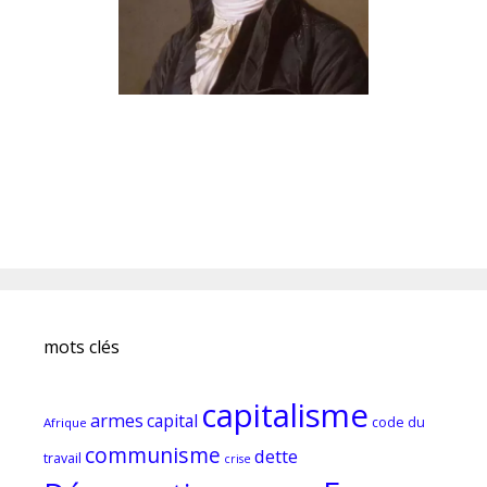
mots clés
capitalisme
armes
capital
code du
Afrique
communisme
dette
travail
crise