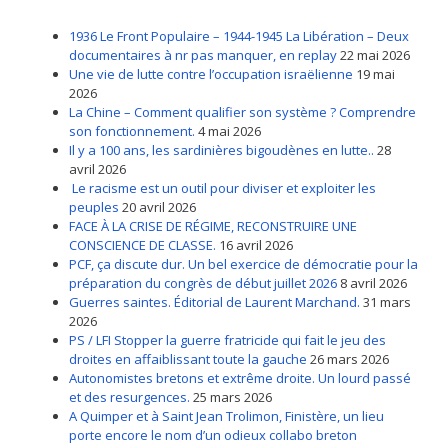
1936 Le Front Populaire – 1944-1945 La Libération – Deux
documentaires à nr pas manquer, en replay
22 mai 2026
Une vie de lutte contre l’occupation israëlienne
19 mai
2026
La Chine – Comment qualifier son système ? Comprendre
son fonctionnement.
4 mai 2026
Il y a 100 ans, les sardinières bigoudènes en lutte..
28
avril 2026
Le racisme est un outil pour diviser et exploiter les
peuples
20 avril 2026
FACE À LA CRISE DE RÉGIME, RECONSTRUIRE UNE
CONSCIENCE DE CLASSE.
16 avril 2026
PCF, ça discute dur. Un bel exercice de démocratie pour la
préparation du congrès de début juillet 2026
8 avril 2026
Guerres saintes. Éditorial de Laurent Marchand.
31 mars
2026
PS / LFI Stopper la guerre fratricide qui fait le jeu des
droites en affaiblissant toute la gauche
26 mars 2026
Autonomistes bretons et extrême droite. Un lourd passé
et des resurgences.
25 mars 2026
A Quimper et à Saint Jean Trolimon, Finistère, un lieu
porte encore le nom d’un odieux collabo breton