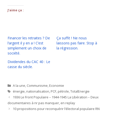
J’aime ça :
Financer les retraites ? De
Ça suffit ! Ne nous
l’argent il y en a ! C’est
laissons pas faire. Stop à
simplement un choix de
la régression.
société.
Dividendes du CAC 40 : Le
casse du siècle.
Catégories
A la une
,
Communisme
,
Economie
Étiquettes
énergie
,
nationalisation
,
PCF
,
pétrole
,
TotalEnergie
1936 Le Front Populaire – 1944-1945 La Libération – Deux
documentaires à nr pas manquer, en replay
10 propositions pour reconquérir l’électoral populaire RN