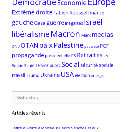
Europe
Démocratie
Economie
Extrême droite
Fabien Roussel
finance
Israël
gauche
guerre
Gaza
inégalités
Macron
libéralisme
medias
Marx
paix
Palestine
OTAN
PCF
ONU
pauvreté
Retraites
propagande
PS
présidentielle
RN
Social
sécurité sociale
service public
Russie
Santé
USA
Ukraine
travail
Trump
élection
énergie
Rechercher :
Articles récents
Lettre ouverte à Monsieur Pedro Sánchez et aux