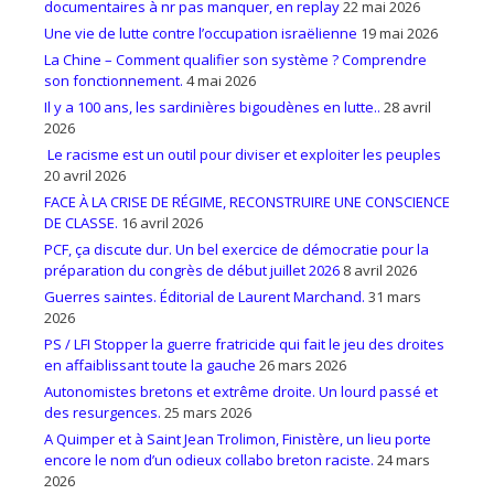
documentaires à nr pas manquer, en replay
22 mai 2026
Une vie de lutte contre l’occupation israëlienne
19 mai 2026
La Chine – Comment qualifier son système ? Comprendre
son fonctionnement.
4 mai 2026
Il y a 100 ans, les sardinières bigoudènes en lutte..
28 avril
2026
Le racisme est un outil pour diviser et exploiter les peuples
20 avril 2026
FACE À LA CRISE DE RÉGIME, RECONSTRUIRE UNE CONSCIENCE
DE CLASSE.
16 avril 2026
PCF, ça discute dur. Un bel exercice de démocratie pour la
préparation du congrès de début juillet 2026
8 avril 2026
Guerres saintes. Éditorial de Laurent Marchand.
31 mars
2026
PS / LFI Stopper la guerre fratricide qui fait le jeu des droites
en affaiblissant toute la gauche
26 mars 2026
Autonomistes bretons et extrême droite. Un lourd passé et
des resurgences.
25 mars 2026
A Quimper et à Saint Jean Trolimon, Finistère, un lieu porte
encore le nom d’un odieux collabo breton raciste.
24 mars
2026