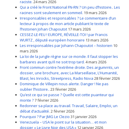
raciste.
24 mars 2026
Qui a créé le Front National FN-RN ? Un peu d’histoire.. Les
racines sont seulement en sommeil.
19 mars 2026
Irresponsables et responsables ? Le commentaire d’un
lecteur à propos de mon article publiant le texte de
l’historien Johan Chapoutot
17 mars 2026
CESSEZ-LE-FEU ! EUROPE, RÉVEILLE-TOI ! par Francis
WURTZ , député européen honoraire
13 mars 2026
Les irresponsables par Johann Chapoutot – historien
10
mars 2026
La loi de la jungle règne sur ce monde. Il faut stopper les
barbares avant qu’il ne soit trop tard.
4 mars 2026
Front commun contre l’extrême droite. Des argumrnts, un
dossier, une brochure, avec La Marseillaise, L’Humanité,
Blast, les Inrocks, Streetpress, Radio Nova
28 février 2026
Dominique de Villepin nous alerte. Danger ! Ne pas
oublier l’histoire..
23 février 2026
Qu’est ce qui se passe ? Quelle est cette puanteur qui
monte ?
7 février 2026
Redonner sa place au travail. Travail, Salaire, Emploi, un
débat d’actualité.
2 février 2026
Pourquoi ? Par JMG Le Clezio
31 janvier 2026
Venezuela – USA le point sur la situation… et mon
dossier « Le Livre Noir des USA »
12 janvier 2026