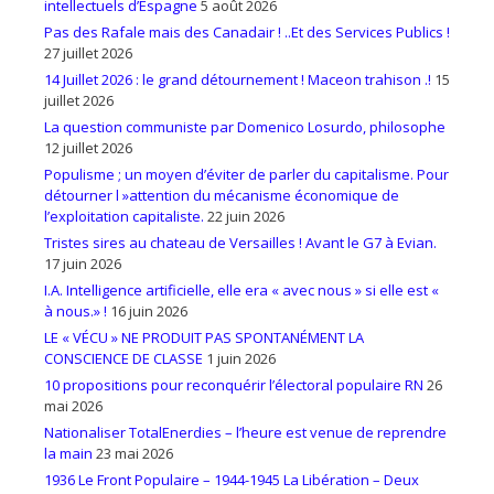
intellectuels d’Espagne
5 août 2026
Pas des Rafale mais des Canadair ! ..Et des Services Publics !
27 juillet 2026
14 Juillet 2026 : le grand détournement ! Maceon trahison .!
15
juillet 2026
La question communiste par Domenico Losurdo, philosophe
12 juillet 2026
Populisme ; un moyen d’éviter de parler du capitalisme. Pour
détourner l »attention du mécanisme économique de
l’exploitation capitaliste.
22 juin 2026
Tristes sires au chateau de Versailles ! Avant le G7 à Evian.
17 juin 2026
I.A. Intelligence artificielle, elle era « avec nous » si elle est «
à nous.» !
16 juin 2026
LE « VÉCU » NE PRODUIT PAS SPONTANÉMENT LA
CONSCIENCE DE CLASSE
1 juin 2026
10 propositions pour reconquérir l’électoral populaire RN
26
mai 2026
Nationaliser TotalEnerdies – l’heure est venue de reprendre
la main
23 mai 2026
1936 Le Front Populaire – 1944-1945 La Libération – Deux