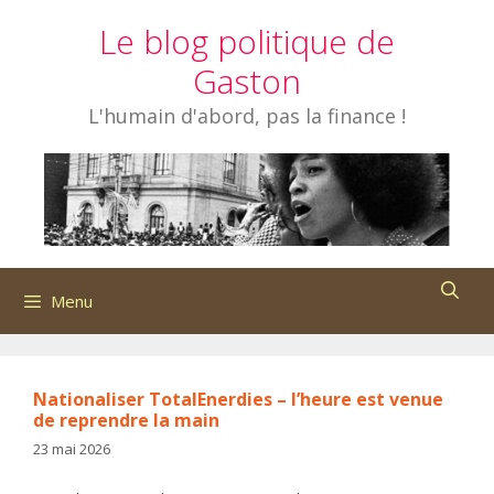
Aller
Le blog politique de
au
contenu
Gaston
L'humain d'abord, pas la finance !
Menu
Nationaliser TotalEnerdies – l’heure est venue
de reprendre la main
23 mai 2026