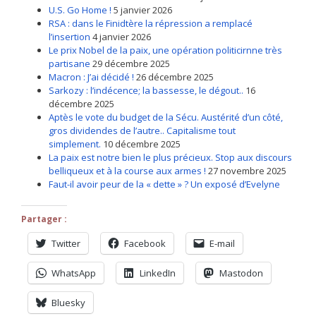
U.S. Go Home !
5 janvier 2026
RSA : dans le Finidtère la répression a remplacé
l’insertion
4 janvier 2026
Le prix Nobel de la paix, une opération politicirnne très
partisane
29 décembre 2025
Macron : J’ai décidé !
26 décembre 2025
Sarkozy : l’indécence; la bassesse, le dégout..
16
décembre 2025
Aptès le vote du budget de la Sécu. Austérité d’un côté,
gros dividendes de l’autre.. Capitalisme tout
simplement.
10 décembre 2025
La paix est notre bien le plus précieux. Stop aux discours
belliqueux et à la course aux armes !
27 novembre 2025
Faut-il avoir peur de la « dette » ? Un exposé d’Evelyne
Partager :
Twitter
Facebook
E-mail
WhatsApp
LinkedIn
Mastodon
Bluesky