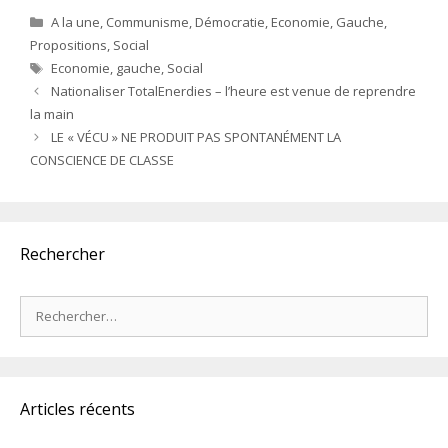
Catégories
A la une
,
Communisme
,
Démocratie
,
Economie
,
Gauche
,
Propositions
,
Social
Étiquettes
Economie
,
gauche
,
Social
Nationaliser TotalEnerdies – l’heure est venue de reprendre
la main
LE « VÉCU » NE PRODUIT PAS SPONTANÉMENT LA
CONSCIENCE DE CLASSE
Rechercher
Rechercher :
Articles récents