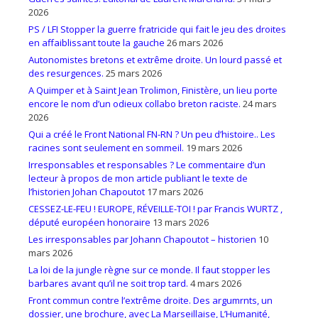
2026
PS / LFI Stopper la guerre fratricide qui fait le jeu des droites
en affaiblissant toute la gauche
26 mars 2026
Autonomistes bretons et extrême droite. Un lourd passé et
des resurgences.
25 mars 2026
A Quimper et à Saint Jean Trolimon, Finistère, un lieu porte
encore le nom d’un odieux collabo breton raciste.
24 mars
2026
Qui a créé le Front National FN-RN ? Un peu d’histoire.. Les
racines sont seulement en sommeil.
19 mars 2026
Irresponsables et responsables ? Le commentaire d’un
lecteur à propos de mon article publiant le texte de
l’historien Johan Chapoutot
17 mars 2026
CESSEZ-LE-FEU ! EUROPE, RÉVEILLE-TOI ! par Francis WURTZ ,
député européen honoraire
13 mars 2026
Les irresponsables par Johann Chapoutot – historien
10
mars 2026
La loi de la jungle règne sur ce monde. Il faut stopper les
barbares avant qu’il ne soit trop tard.
4 mars 2026
Front commun contre l’extrême droite. Des argumrnts, un
dossier, une brochure, avec La Marseillaise, L’Humanité,