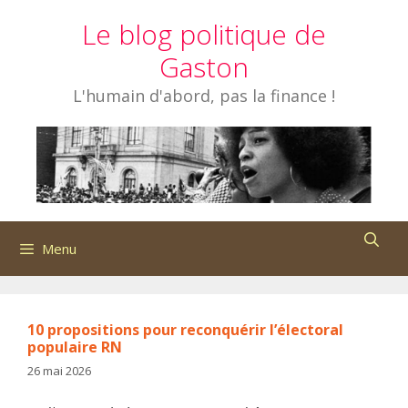
Aller
Le blog politique de
au
contenu
Gaston
L'humain d'abord, pas la finance !
Menu
10 propositions pour reconquérir l’électoral
populaire RN
26 mai 2026