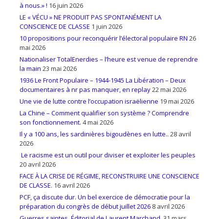
à nous.» !
16 juin 2026
LE « VÉCU » NE PRODUIT PAS SPONTANÉMENT LA
CONSCIENCE DE CLASSE
1 juin 2026
10 propositions pour reconquérir l’électoral populaire RN
26
mai 2026
Nationaliser TotalEnerdies – l’heure est venue de reprendre
la main
23 mai 2026
1936 Le Front Populaire – 1944-1945 La Libération – Deux
documentaires à nr pas manquer, en replay
22 mai 2026
Une vie de lutte contre l’occupation israëlienne
19 mai 2026
La Chine – Comment qualifier son système ? Comprendre
son fonctionnement.
4 mai 2026
Il y a 100 ans, les sardinières bigoudènes en lutte..
28 avril
2026
Le racisme est un outil pour diviser et exploiter les peuples
20 avril 2026
FACE À LA CRISE DE RÉGIME, RECONSTRUIRE UNE CONSCIENCE
DE CLASSE.
16 avril 2026
PCF, ça discute dur. Un bel exercice de démocratie pour la
préparation du congrès de début juillet 2026
8 avril 2026
Guerres saintes. Éditorial de Laurent Marchand.
31 mars