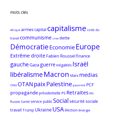
mots clés
capitalisme
armes
capital
code du
Afrique
communisme
dette
travail
crise
Europe
Démocratie
Economie
Extrême droite
Fabien Roussel
finance
Israël
gauche
guerre
Gaza
inégalités
Macron
libéralisme
medias
Marx
paix
Palestine
OTAN
PCF
ONU
pauvreté
Retraites
propagande
PS
présidentielle
RN
Social
sécurité sociale
service public
Russie
Santé
USA
Ukraine
travail
Trump
élection
énergie