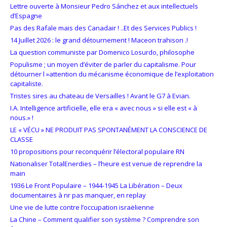
Lettre ouverte à Monsieur Pedro Sánchez et aux intellectuels
d’Espagne
Pas des Rafale mais des Canadair ! ..Et des Services Publics !
14 Juillet 2026 : le grand détournement ! Maceon trahison .!
La question communiste par Domenico Losurdo, philosophe
Populisme ; un moyen d’éviter de parler du capitalisme. Pour
détourner l »attention du mécanisme économique de l’exploitation
capitaliste.
Tristes sires au chateau de Versailles ! Avant le G7 à Evian.
I.A. Intelligence artificielle, elle era « avec nous » si elle est « à
nous.» !
LE « VÉCU » NE PRODUIT PAS SPONTANÉMENT LA CONSCIENCE DE
CLASSE
10 propositions pour reconquérir l’électoral populaire RN
Nationaliser TotalEnerdies – l’heure est venue de reprendre la
main
1936 Le Front Populaire – 1944-1945 La Libération – Deux
documentaires à nr pas manquer, en replay
Une vie de lutte contre l’occupation israëlienne
La Chine – Comment qualifier son système ? Comprendre son