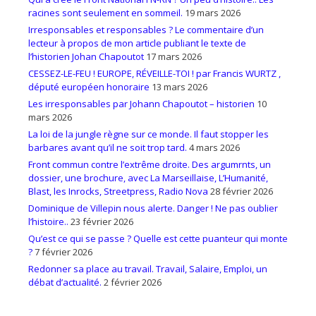
racines sont seulement en sommeil.
19 mars 2026
Irresponsables et responsables ? Le commentaire d’un
lecteur à propos de mon article publiant le texte de
l’historien Johan Chapoutot
17 mars 2026
CESSEZ-LE-FEU ! EUROPE, RÉVEILLE-TOI ! par Francis WURTZ ,
député européen honoraire
13 mars 2026
Les irresponsables par Johann Chapoutot – historien
10
mars 2026
La loi de la jungle règne sur ce monde. Il faut stopper les
barbares avant qu’il ne soit trop tard.
4 mars 2026
Front commun contre l’extrême droite. Des argumrnts, un
dossier, une brochure, avec La Marseillaise, L’Humanité,
Blast, les Inrocks, Streetpress, Radio Nova
28 février 2026
Dominique de Villepin nous alerte. Danger ! Ne pas oublier
l’histoire..
23 février 2026
Qu’est ce qui se passe ? Quelle est cette puanteur qui monte
?
7 février 2026
Redonner sa place au travail. Travail, Salaire, Emploi, un
débat d’actualité.
2 février 2026