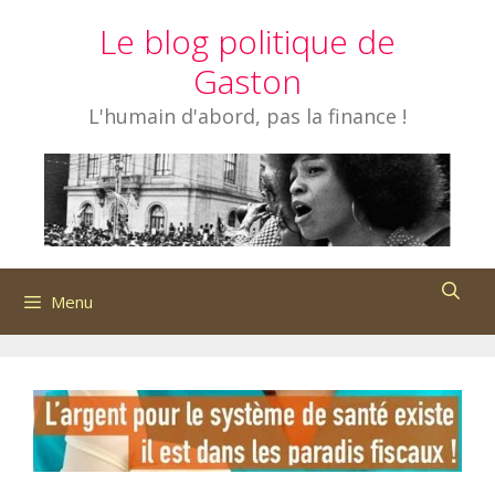
Aller
Le blog politique de
au
contenu
Gaston
L'humain d'abord, pas la finance !
Menu