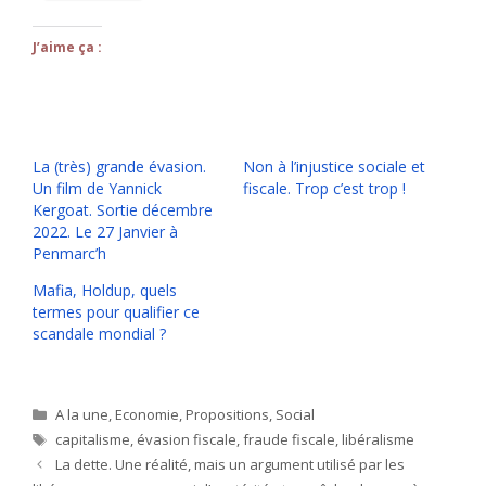
J’aime ça :
La (très) grande évasion.
Non à l’injustice sociale et
Un film de Yannick
fiscale. Trop c’est trop !
Kergoat. Sortie décembre
2022. Le 27 Janvier à
Penmarc’h
Mafia, Holdup, quels
termes pour qualifier ce
scandale mondial ?
Catégories
A la une
,
Economie
,
Propositions
,
Social
Étiquettes
capitalisme
,
évasion fiscale
,
fraude fiscale
,
libéralisme
La dette. Une réalité, mais un argument utilisé par les