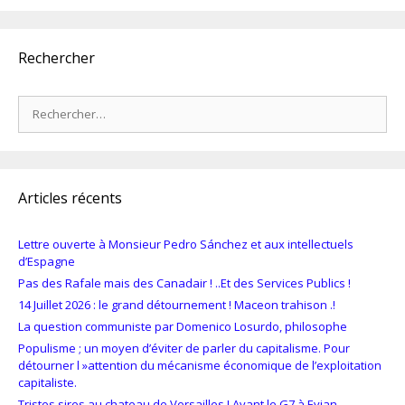
Rechercher
Rechercher :
Articles récents
Lettre ouverte à Monsieur Pedro Sánchez et aux intellectuels
d’Espagne
Pas des Rafale mais des Canadair ! ..Et des Services Publics !
14 Juillet 2026 : le grand détournement ! Maceon trahison .!
La question communiste par Domenico Losurdo, philosophe
Populisme ; un moyen d’éviter de parler du capitalisme. Pour
détourner l »attention du mécanisme économique de l’exploitation
capitaliste.
Tristes sires au chateau de Versailles ! Avant le G7 à Evian.