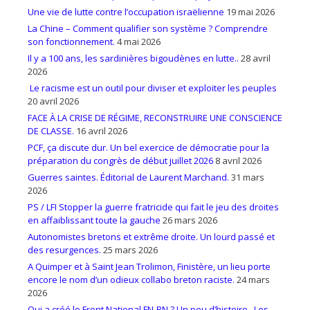
Une vie de lutte contre l’occupation israëlienne
19 mai 2026
La Chine – Comment qualifier son système ? Comprendre
son fonctionnement.
4 mai 2026
Il y a 100 ans, les sardinières bigoudènes en lutte..
28 avril
2026
Le racisme est un outil pour diviser et exploiter les peuples
20 avril 2026
FACE À LA CRISE DE RÉGIME, RECONSTRUIRE UNE CONSCIENCE
DE CLASSE.
16 avril 2026
PCF, ça discute dur. Un bel exercice de démocratie pour la
préparation du congrès de début juillet 2026
8 avril 2026
Guerres saintes. Éditorial de Laurent Marchand.
31 mars
2026
PS / LFI Stopper la guerre fratricide qui fait le jeu des droites
en affaiblissant toute la gauche
26 mars 2026
Autonomistes bretons et extrême droite. Un lourd passé et
des resurgences.
25 mars 2026
A Quimper et à Saint Jean Trolimon, Finistère, un lieu porte
encore le nom d’un odieux collabo breton raciste.
24 mars
2026
Qui a créé le Front National FN-RN ? Un peu d’histoire.. Les