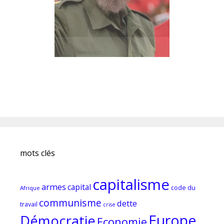
mots clés
capitalisme
armes
capital
code du
Afrique
communisme
dette
travail
crise
Europe
Démocratie
Economie