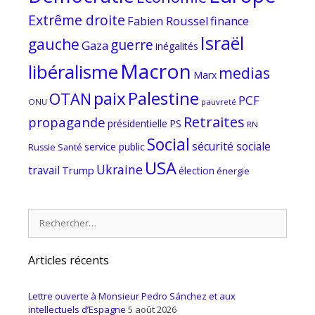
Extrême droite
Fabien Roussel
finance
Israël
gauche
guerre
Gaza
inégalités
Macron
libéralisme
medias
Marx
paix
Palestine
OTAN
PCF
ONU
pauvreté
Retraites
propagande
PS
présidentielle
RN
Social
sécurité sociale
service public
Russie
Santé
USA
Ukraine
travail
Trump
élection
énergie
Rechercher :
Articles récents
Lettre ouverte à Monsieur Pedro Sánchez et aux
intellectuels d’Espagne
5 août 2026