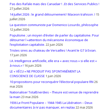
Pas des Rafale mais des Canadair ! ..Et des Services Publics !
27 juillet 2026
14 Juillet 2026 : le grand détournement ! Maceon trahison .!
15
juillet 2026
La question communiste par Domenico Losurdo, philosophe
12 juillet 2026
Populisme ; un moyen d’éviter de parler du capitalisme. Pour
détourner l »attention du mécanisme économique de
l’exploitation capitaliste.
22 juin 2026
Tristes sires au chateau de Versailles ! Avant le G7 à Evian.
17 juin 2026
I.A. Intelligence artificielle, elle era « avec nous » si elle est «
à nous.» !
16 juin 2026
LE « VÉCU » NE PRODUIT PAS SPONTANÉMENT LA
CONSCIENCE DE CLASSE
1 juin 2026
10 propositions pour reconquérir l’électoral populaire RN
26
mai 2026
Nationaliser TotalEnerdies – l’heure est venue de reprendre
la main
23 mai 2026
1936 Le Front Populaire – 1944-1945 La Libération – Deux
documentaires à nr pas manquer, en replay
22 mai 2026