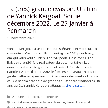
La (très) grande évasion. Un film
de Yannick Kergoat. Sortie
décembre 2022. Le 27 Janvier à
Penmarc’h
13 novembre 2022
Yannick Kergoat est un réalisateur, scénariste et monteur. Il a
remporté le César du meilleur montage en 2001 pour Harry, un
ami qui vous veut du bien. (lien Wikipedia) Il est, avec Gilles
Balbastre, en 2011, le réalisateur du documentaire « Les
nouveaux chiens de garde« , dont l’actualité reste brulante.
L’article d’ATTAC (lien) En 2012, le film Les Nouveaux chiens de
garde mettait en question l’indépendance des médias lorsque
ceux-ci sont la propriété de grandes puissances financières. 10
ans après, Yannick Kergoat s’attaque …
Lire la suite…
Catégories
A la une
,
Démocratie
,
Economie
Étiquettes
capitalisme
,
évasion fiscale
,
finance
,
Yannick Kergoat
Laisser un commentaire