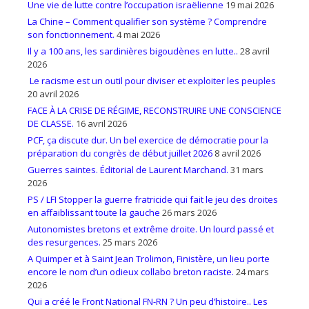
Une vie de lutte contre l’occupation israëlienne
19 mai 2026
La Chine – Comment qualifier son système ? Comprendre
son fonctionnement.
4 mai 2026
Il y a 100 ans, les sardinières bigoudènes en lutte..
28 avril
2026
Le racisme est un outil pour diviser et exploiter les peuples
20 avril 2026
FACE À LA CRISE DE RÉGIME, RECONSTRUIRE UNE CONSCIENCE
DE CLASSE.
16 avril 2026
PCF, ça discute dur. Un bel exercice de démocratie pour la
préparation du congrès de début juillet 2026
8 avril 2026
Guerres saintes. Éditorial de Laurent Marchand.
31 mars
2026
PS / LFI Stopper la guerre fratricide qui fait le jeu des droites
en affaiblissant toute la gauche
26 mars 2026
Autonomistes bretons et extrême droite. Un lourd passé et
des resurgences.
25 mars 2026
A Quimper et à Saint Jean Trolimon, Finistère, un lieu porte
encore le nom d’un odieux collabo breton raciste.
24 mars
2026
Qui a créé le Front National FN-RN ? Un peu d’histoire.. Les