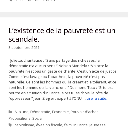
L’existence de la pauvreté est un
scandale.
3 septembre 2021
Juliette, chanteuse : “Sans partage des richesses, la
démocratie n’a aucun sens.” Nelson Mandela : “Vaincre la
pauvreté n’est pas un geste de charité. C’est un acte de justice.
Comme l’esclavage ou l’apartheid, la pauvreté n’est pas
naturelle. Ce sont les hommes qui la créent et la tolèrent, et ce
sont les hommes qui la vaincront. “ Desmond Tutu : “Si tu est
neutre en situation d’injustice, alors tu as choisi le côté de
l’oppresseur.” Jean Ziegler , expert à l’ONU …
Lire la suite…
Catégories
A la une
,
Démocratie
,
Economie
,
Pouvoir d'achat
,
Propositions
,
Social
Étiquettes
capitalisme
,
évasion fiscale
,
faim
,
injustice
,
jeunesse
,