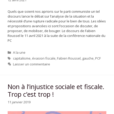
12 avril 2021
Quels que soient nos aprioris sur le parti communiste un tel
discours lance le débat sur l’analyse de la situation et la
nécessité d’une rupture radicale pour le bien de tous. Les idées
et propositions avancées ici sont l’occasion de discuter, de
proposer, de mobiliser, de bouger. Le discours de Fabien
Roussel le 11 avril 2021 à la suite de la conférence nationale du
PC
Catégories
A la une
Étiquettes
capitalisme
,
évasion fiscale
,
Fabien Roussel
,
gauche
,
PCF
Laisser un commentaire
Non à l’injustice sociale et fiscale.
Trop c’est trop !
11 janvier 2019