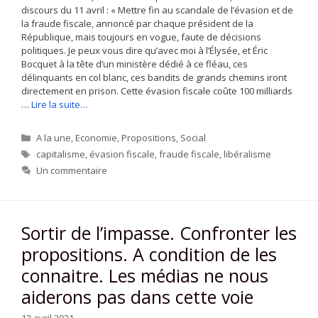
discours du 11 avril : « Mettre fin au scandale de l’évasion et de
la fraude fiscale, annoncé par chaque président de la
République, mais toujours en vogue, faute de décisions
politiques. Je peux vous dire qu’avec moi à l’Élysée, et Éric
Bocquet à la tête d’un ministère dédié à ce fléau, ces
délinquants en col blanc, ces bandits de grands chemins iront
directement en prison. Cette évasion fiscale coûte 100 milliards
…
Lire la suite…
Catégories
A la une
,
Economie
,
Propositions
,
Social
Étiquettes
capitalisme
,
évasion fiscale
,
fraude fiscale
,
libéralisme
Un commentaire
Sortir de l’impasse. Confronter les
propositions. A condition de les
connaitre. Les médias ne nous
aiderons pas dans cette voie