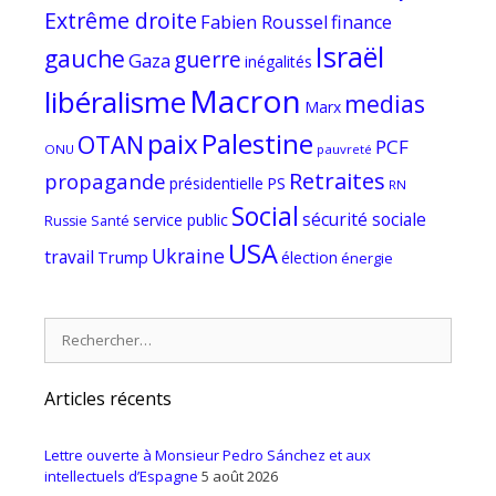
Extrême droite
Fabien Roussel
finance
Israël
gauche
guerre
Gaza
inégalités
Macron
libéralisme
medias
Marx
paix
Palestine
OTAN
PCF
ONU
pauvreté
Retraites
propagande
PS
présidentielle
RN
Social
sécurité sociale
service public
Russie
Santé
USA
Ukraine
travail
Trump
élection
énergie
Rechercher :
Articles récents
Lettre ouverte à Monsieur Pedro Sánchez et aux
intellectuels d’Espagne
5 août 2026