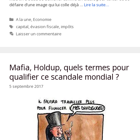
défaire d’une image qui lui colle déjà …
Lire la suite…
Catégories
A la une
,
Economie
Étiquettes
capital
,
évasion fiscale
,
impôts
Laisser un commentaire
Mafia, Holdup, quels termes pour
qualifier ce scandale mondial ?
5 septembre 2017