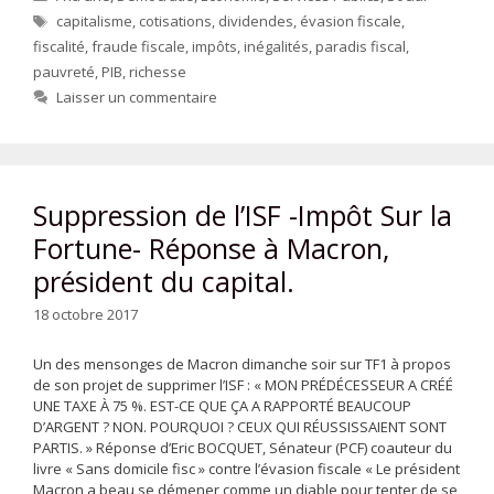
Étiquettes
capitalisme
,
cotisations
,
dividendes
,
évasion fiscale
,
fiscalité
,
fraude fiscale
,
impôts
,
inégalités
,
paradis fiscal
,
pauvreté
,
PIB
,
richesse
Laisser un commentaire
Suppression de l’ISF -Impôt Sur la
Fortune- Réponse à Macron,
président du capital.
18 octobre 2017
Un des mensonges de Macron dimanche soir sur TF1 à propos
de son projet de supprimer l’ISF : « MON PRÉDÉCESSEUR A CRÉÉ
UNE TAXE À 75 %. EST-CE QUE ÇA A RAPPORTÉ BEAUCOUP
D’ARGENT ? NON. POURQUOI ? CEUX QUI RÉUSSISSAIENT SONT
PARTIS. » Réponse d’Eric BOCQUET, Sénateur (PCF) coauteur du
livre « Sans domicile fisc » contre l’évasion fiscale « Le président
Macron a beau se démener comme un diable pour tenter de se