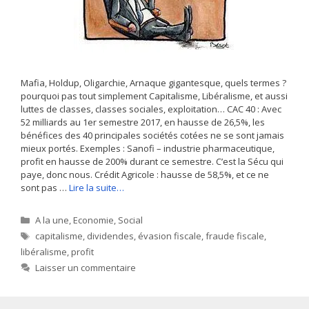
Mafia, Holdup, Oligarchie, Arnaque gigantesque, quels termes ?
pourquoi pas tout simplement Capitalisme, Libéralisme, et aussi
luttes de classes, classes sociales, exploitation… CAC 40 : Avec
52 milliards au 1er semestre 2017, en hausse de 26,5%, les
bénéfices des 40 principales sociétés cotées ne se sont jamais
mieux portés. Exemples : Sanofi – industrie pharmaceutique,
profit en hausse de 200% durant ce semestre. C’est la Sécu qui
paye, donc nous. Crédit Agricole : hausse de 58,5%, et ce ne
sont pas …
Lire la suite…
Catégories
A la une
,
Economie
,
Social
Étiquettes
capitalisme
,
dividendes
,
évasion fiscale
,
fraude fiscale
,
libéralisme
,
profit
Laisser un commentaire