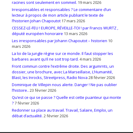
racines sont seulement en sommeil.
19 mars 2026
Irresponsables et responsables ? Le commentaire d’un
lecteur à propos de mon article publiant le texte de
l’historien Johan Chapoutot
17 mars 2026
CESSEZ-LE-FEU ! EUROPE, RÉVEILLE-TOI ! par Francis WURTZ ,
député européen honoraire
13 mars 2026
Les irresponsables par Johann Chapoutot – historien
10
mars 2026
La loi de la jungle règne sur ce monde. Il faut stopper les
barbares avant qu’il ne soit trop tard.
4 mars 2026
Front commun contre l’extrême droite. Des argumrnts, un
dossier, une brochure, avec La Marseillaise, L’Humanité,
Blast, les Inrocks, Streetpress, Radio Nova
28 février 2026
Dominique de Villepin nous alerte. Danger ! Ne pas oublier
l’histoire..
23 février 2026
Qu’est ce qui se passe ? Quelle est cette puanteur qui monte
?
7 février 2026
Redonner sa place au travail. Travail, Salaire, Emploi, un
débat d’actualité.
2 février 2026