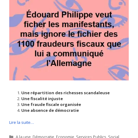
Une répartition des richesses scandaleuse
Une fiscalité injuste
Une fraude fiscale organisée
Une absence de démocratie
Lire la suite…
Catégories
A la une
,
Démocratie
,
Economie
,
Services Publics
,
Social