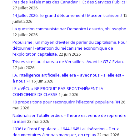
Pas des Rafale mais des Canadair ! ..Et des Services Publics !
27 juillet 2026
14 Juillet 2026 : le grand détournement ! Maceon trahison .!
15
juillet 2026
La question communiste par Domenico Losurdo, philosophe
12 juillet 2026
Populisme ; un moyen d’éviter de parler du capitalisme. Pour
détourner l »attention du mécanisme économique de
l’exploitation capitaliste.
22 juin 2026
Tristes sires au chateau de Versailles ! Avant le G7 à Evian.
17 juin 2026
I.A. Intelligence artificielle, elle era « avec nous » si elle est «
à nous.» !
16 juin 2026
LE « VÉCU » NE PRODUIT PAS SPONTANÉMENT LA
CONSCIENCE DE CLASSE
1 juin 2026
10 propositions pour reconquérir l’électoral populaire RN
26
mai 2026
Nationaliser TotalEnerdies – l’heure est venue de reprendre
la main
23 mai 2026
1936 Le Front Populaire – 1944-1945 La Libération – Deux
documentaires à nr pas manquer, en replay
22 mai 2026