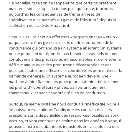
Il a par ailleurs raison de rappeler ce que certains préfèrent
maintenir sous le tapis du temps politique : nous touchons
aujourd’hui les conséquences de trente années de
libéralisation des marchés du gaz et de l’électricité depuis la
ratification du traité de Maastricht.
Depuis 1993, ce sont en effet trois « paquets énergie » et un «
paquet climat-énergie » successifs de droit européen de la
concurrence qui ont abouti à un système aberrant. Un système
qui ne permet ni de répondre aux besoins essentiels de nos
concitoyens à des prix stables et raisonnables, ni de relever le
défi climatique avec des productions décarbonées et des
politiques publiques efficaces et coordonnées pour maîtriser la
demande d’énergie. Un système européen devenu une «
machine à faire flamber les prix » pour soutenir artificiellement
les profits d’« opérateurs » privés, parfois uniquement
commerciaux, et sans capacités réelles de production.
Surtout, ce même système nous conduit à l’inefficacité, voire à
l’impuissance climatique. Tandis que les contraintes et les
pressions sur la disponibilité des ressources fossiles se sont
accrues, et vont continuer de croître dans les années à venir, il
pousse ainsi à des abandons industriels en cascade et à des