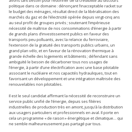
avons tant besoin pour redonner de la crédibilité au discours
politique dans ce domaine : dénonçant l’inacceptable racket sur
le budget des ménages, résultat direct de la libéralisation des
marchés du gaz et de l’électricité opérée depuis vingt-cinq ans
au seul profit de groupes privés ; soutenant l’impérieuse
nécessité de maîtrise de nos consommations d’énergie à partir
de grands plans d’investissement publics en faveur des
transports peu polluants, avec la relance du ferroviaire,
l’extension de la gratuité des transports publics urbains, un
grand plan vélo, et en faveur de la rénovation thermique à
grande échelle des logements et bâtiments ; défendant sans
ambiguïté le besoin de décarboner tous nos usages de
l’énergie, à partir d’une électrification avec une base pilotable
associant le nucléaire et nos capacités hydrauliques, tout en
favorisant un développement et une intégration maîtrisée des
renouvelables non pilotables.
Il est le seul candidat affirmant la nécessité de reconstruire un
service public unifié de l’énergie, depuis ses filières
industrielles de production très en amont, jusqu’à la distribution
aux usagers particuliers et professionnels en aval. Il porte en
cela un programme « de raison » énergétique et climatique… qui
ne semble malheureusement pas partagé par tous.