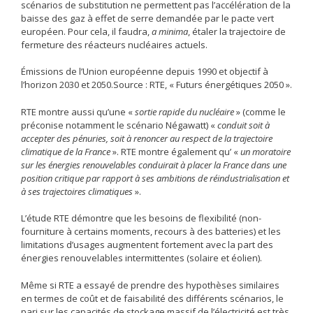
scénarios de substitution ne permettent pas l’accélération de la
baisse des gaz à effet de serre demandée par le pacte vert
européen. Pour cela, il faudra,
a minima
, étaler la trajectoire de
fermeture des réacteurs nucléaires actuels.
Émissions de l’Union européenne depuis 1990 et objectif à
l’horizon 2030 et 2050.Source : RTE, « Futurs énergétiques 2050 ».
RTE montre aussi qu’une «
sortie rapide du nucléaire
» (comme le
préconise notamment le scénario Négawatt) «
conduit soit à
accepter des pénuries, soit à renoncer au respect de la trajectoire
climatique de la France
». RTE montre également qu’ «
un moratoire
sur les énergies renouvelables conduirait à placer la France dans une
position critique par rapport à ses ambitions de réindustrialisation et
à ses trajectoires climatiques
».
L’étude RTE démontre que les besoins de flexibilité (non-
fourniture à certains moments, recours à des batteries) et les
limitations d’usages augmentent fortement avec la part des
énergies renouvelables intermittentes (solaire et éolien).
Même si RTE a essayé de prendre des hypothèses similaires
en termes de coût et de faisabilité des différents scénarios, le
pari sur les capacités de stockage massif de l’électricité est très