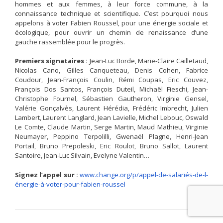
hommes et aux femmes, à leur force commune, à la
connaissance technique et scientifique. C’est pourquoi nous
appelons à voter Fabien Roussel, pour une énergie sociale et
écologique, pour ouvrir un chemin de renaissance d’une
gauche rassemblée pour le progrès.
Premiers signataires :
Jean-Luc Borde, Marie-Claire Cailletaud,
Nicolas Cano, Gilles Canqueteau, Denis Cohen, Fabrice
Coudour, Jean-François Coulin, Rémi Coupas, Eric Couvez,
François Dos Santos, François Duteil, Michaël Fieschi, Jean-
Christophe Fournel, Sébastien Gautheron, Virginie Gensel,
Valérie Gonçalvès, Laurent Hérédia, Frédéric Imbrecht, Julien
Lambert, Laurent Langlard, Jean Lavielle, Michel Lebouc, Oswald
Le Comte, Claude Martin, Serge Martin, Maud Mathieu, Virginie
Neumayer, Peppino Terpolilli, Gwenaël Plagne, Henri-Jean
Portail, Bruno Prepoleski, Eric Roulot, Bruno Sallot, Laurent
Santoire, Jean-Luc Silvain, Evelyne Valentin…
Signez l’appel sur :
www.change.org/p/appel-de-salariés-de-l-
énergie-à-voter-pour-fabien-roussel