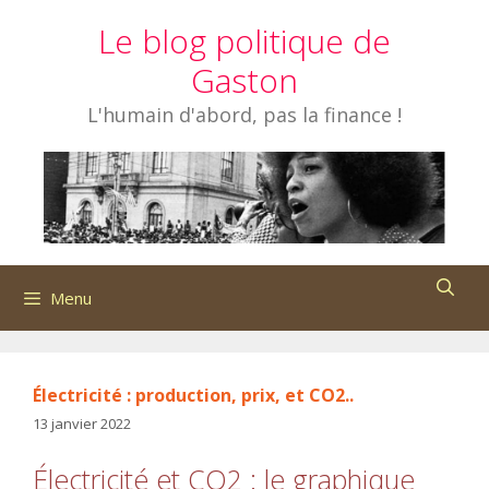
Aller
Le blog politique de
au
contenu
Gaston
L'humain d'abord, pas la finance !
Menu
Électricité : production, prix, et CO2..
13 janvier 2022
Électricité et CO2 : le graphique