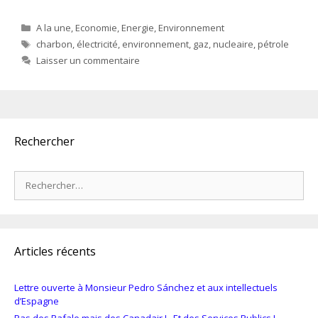
Catégories
A la une
,
Economie
,
Energie
,
Environnement
Étiquettes
charbon
,
électricité
,
environnement
,
gaz
,
nucleaire
,
pétrole
Laisser un commentaire
Rechercher
Rechercher :
Articles récents
Lettre ouverte à Monsieur Pedro Sánchez et aux intellectuels
d’Espagne
Pas des Rafale mais des Canadair ! ..Et des Services Publics !