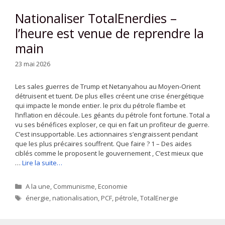
Nationaliser TotalEnerdies –
l’heure est venue de reprendre la
main
23 mai 2026
Les sales guerres de Trump et Netanyahou au Moyen-Orient
détruisent et tuent. De plus elles créent une crise énergétique
qui impacte le monde entier. le prix du pétrole flambe et
l’inflation en découle. Les géants du pétrole font fortune. Total a
vu ses bénéfices exploser, ce qui en fait un profiteur de guerre.
C’est insupportable. Les actionnaires s’engraissent pendant
que les plus précaires souffrent. Que faire ? 1 – Des aides
ciblés comme le proposent le gouvernement , C’est mieux que
…
Lire la suite…
Catégories
A la une
,
Communisme
,
Economie
Étiquettes
énergie
,
nationalisation
,
PCF
,
pétrole
,
TotalEnergie