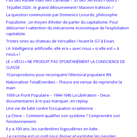
14 Juillet 2026 : le grand détournement ! Maceon trahison .!
La question communiste par Domenico Losurdo, philosophe
Populisme ; un moyen d’éviter de parler du capitalisme. Pour
détourner l »attention du mécanisme économique de l’exploitation
capitaliste.
Tristes sires au chateau de Versailles ! Avant le G7 à Evian.
I.A. Intelligence artificielle, elle era « avec nous » si elle est « à
nous.» !
LE « VÉCU » NE PRODUIT PAS SPONTANÉMENT LA CONSCIENCE DE
CLASSE
10 propositions pour reconquérir l’électoral populaire RN
Nationaliser TotalEnerdies – l’heure est venue de reprendre la
main
1936 Le Front Populaire – 1944-1945 La Libération – Deux
documentaires à nr pas manquer, en replay
Une vie de lutte contre l’occupation israëlienne
La Chine – Comment qualifier son système ? Comprendre son
fonctionnement.
Il y a 100 ans, les sardinières bigoudènes en lutte..
Le racisme est un outil pour diviser et exploiter les peuples