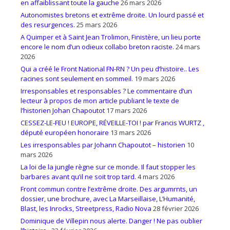
en affaiblissant toute la gauche
26 mars 2026
Autonomistes bretons et extrême droite. Un lourd passé et
des resurgences.
25 mars 2026
A Quimper et à Saint Jean Trolimon, Finistère, un lieu porte
encore le nom d’un odieux collabo breton raciste.
24 mars
2026
Qui a créé le Front National FN-RN ? Un peu d’histoire.. Les
racines sont seulement en sommeil.
19 mars 2026
Irresponsables et responsables ? Le commentaire d’un
lecteur à propos de mon article publiant le texte de
l’historien Johan Chapoutot
17 mars 2026
CESSEZ-LE-FEU ! EUROPE, RÉVEILLE-TOI ! par Francis WURTZ ,
député européen honoraire
13 mars 2026
Les irresponsables par Johann Chapoutot – historien
10
mars 2026
La loi de la jungle règne sur ce monde. Il faut stopper les
barbares avant qu’il ne soit trop tard.
4 mars 2026
Front commun contre l’extrême droite. Des argumrnts, un
dossier, une brochure, avec La Marseillaise, L’Humanité,
Blast, les Inrocks, Streetpress, Radio Nova
28 février 2026
Dominique de Villepin nous alerte. Danger ! Ne pas oublier