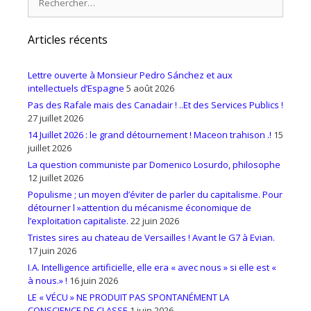
Articles récents
Lettre ouverte à Monsieur Pedro Sánchez et aux
intellectuels d’Espagne
5 août 2026
Pas des Rafale mais des Canadair ! ..Et des Services Publics !
27 juillet 2026
14 Juillet 2026 : le grand détournement ! Maceon trahison .!
15
juillet 2026
La question communiste par Domenico Losurdo, philosophe
12 juillet 2026
Populisme ; un moyen d’éviter de parler du capitalisme. Pour
détourner l »attention du mécanisme économique de
l’exploitation capitaliste.
22 juin 2026
Tristes sires au chateau de Versailles ! Avant le G7 à Evian.
17 juin 2026
I.A. Intelligence artificielle, elle era « avec nous » si elle est «
à nous.» !
16 juin 2026
LE « VÉCU » NE PRODUIT PAS SPONTANÉMENT LA
CONSCIENCE DE CLASSE
1 juin 2026