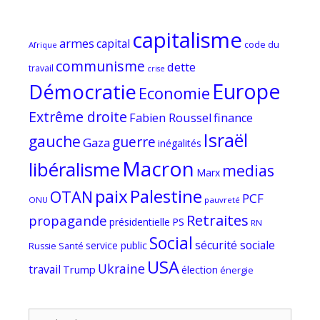
capitalisme
armes
capital
code du
Afrique
communisme
dette
travail
crise
Europe
Démocratie
Economie
Extrême droite
Fabien Roussel
finance
Israël
gauche
guerre
Gaza
inégalités
Macron
libéralisme
medias
Marx
paix
Palestine
OTAN
PCF
ONU
pauvreté
Retraites
propagande
PS
présidentielle
RN
Social
sécurité sociale
service public
Russie
Santé
USA
Ukraine
travail
Trump
élection
énergie
Rechercher :