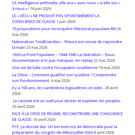
I.A. Intelligence artificielle, elle era « avec nous » si elle est «
à nous.» !
16 juin 2026
LE « VÉCU » NE PRODUIT PAS SPONTANÉMENT LA
CONSCIENCE DE CLASSE
1 juin 2026
10 propositions pour reconquérir l’électoral populaire RN
26
mai 2026
Nationaliser TotalEnerdies – l’heure est venue de reprendre
la main
23 mai 2026
1936 Le Front Populaire – 1944-1945 La Libération – Deux
documentaires à nr pas manquer, en replay
22 mai 2026
Une vie de lutte contre l’occupation israëlienne
19 mai 2026
La Chine – Comment qualifier son système ? Comprendre
son fonctionnement.
4 mai 2026
Il y a 100 ans, les sardinières bigoudènes en lutte..
28 avril
2026
Le racisme est un outil pour diviser et exploiter les peuples
20 avril 2026
FACE À LA CRISE DE RÉGIME, RECONSTRUIRE UNE CONSCIENCE
DE CLASSE.
16 avril 2026
PCF, ça discute dur. Un bel exercice de démocratie pour la
préparation du congrès de début juillet 2026
8 avril 2026