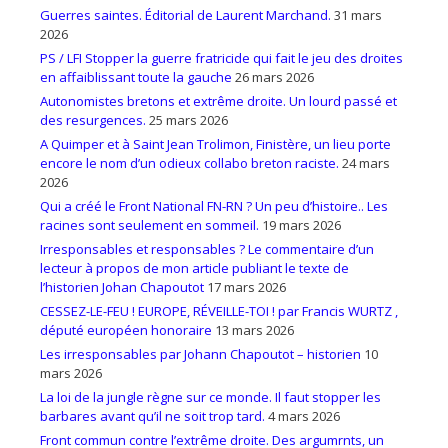
Guerres saintes. Éditorial de Laurent Marchand.
31 mars
2026
PS / LFI Stopper la guerre fratricide qui fait le jeu des droites
en affaiblissant toute la gauche
26 mars 2026
Autonomistes bretons et extrême droite. Un lourd passé et
des resurgences.
25 mars 2026
A Quimper et à Saint Jean Trolimon, Finistère, un lieu porte
encore le nom d’un odieux collabo breton raciste.
24 mars
2026
Qui a créé le Front National FN-RN ? Un peu d’histoire.. Les
racines sont seulement en sommeil.
19 mars 2026
Irresponsables et responsables ? Le commentaire d’un
lecteur à propos de mon article publiant le texte de
l’historien Johan Chapoutot
17 mars 2026
CESSEZ-LE-FEU ! EUROPE, RÉVEILLE-TOI ! par Francis WURTZ ,
député européen honoraire
13 mars 2026
Les irresponsables par Johann Chapoutot – historien
10
mars 2026
La loi de la jungle règne sur ce monde. Il faut stopper les
barbares avant qu’il ne soit trop tard.
4 mars 2026
Front commun contre l’extrême droite. Des argumrnts, un