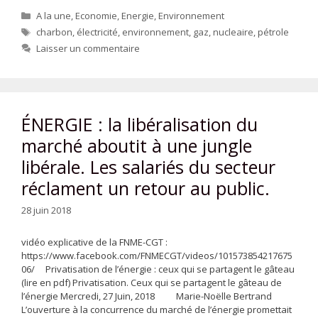
Catégories
A la une
,
Economie
,
Energie
,
Environnement
Étiquettes
charbon
,
électricité
,
environnement
,
gaz
,
nucleaire
,
pétrole
Laisser un commentaire
ÉNERGIE : la libéralisation du
marché aboutit à une jungle
libérale. Les salariés du secteur
réclament un retour au public.
28 juin 2018
vidéo explicative de la FNME-CGT :
https://www.facebook.com/FNMECGT/videos/101573854217675
06/ Privatisation de l’énergie : ceux qui se partagent le gâteau
(lire en pdf) Privatisation. Ceux qui se partagent le gâteau de
l’énergie Mercredi, 27 Juin, 2018 Marie-Noëlle Bertrand
L’ouverture à la concurrence du marché de l’énergie promettait