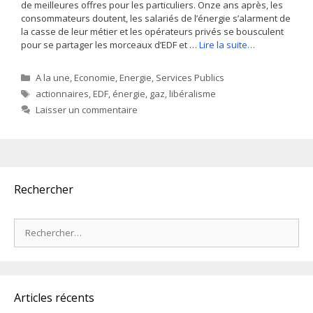
de meilleures offres pour les particuliers. Onze ans après, les
consommateurs doutent, les salariés de l’énergie s’alarment de
la casse de leur métier et les opérateurs privés se bousculent
pour se partager les morceaux d’EDF et …
Lire la suite…
Catégories
A la une
,
Economie
,
Energie
,
Services Publics
Étiquettes
actionnaires
,
EDF
,
énergie
,
gaz
,
libéralisme
Laisser un commentaire
Rechercher
Rechercher :
Articles récents