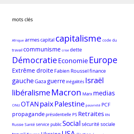
mots clés
capitalisme
armes
capital
code du
Afrique
communisme
dette
travail
crise
Europe
Démocratie
Economie
Extrême droite
Fabien Roussel
finance
Israël
gauche
guerre
Gaza
inégalités
Macron
libéralisme
medias
Marx
paix
Palestine
OTAN
PCF
ONU
pauvreté
Retraites
propagande
PS
présidentielle
RN
Social
sécurité sociale
service public
Russie
Santé
USA
Ukraine