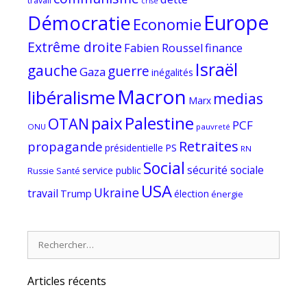
travail
crise
Europe
Démocratie
Economie
Extrême droite
Fabien Roussel
finance
Israël
gauche
guerre
Gaza
inégalités
Macron
libéralisme
medias
Marx
paix
Palestine
OTAN
PCF
ONU
pauvreté
Retraites
propagande
PS
présidentielle
RN
Social
sécurité sociale
service public
Russie
Santé
USA
Ukraine
travail
Trump
élection
énergie
Rechercher :
Articles récents