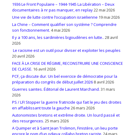
1936 Le Front Populaire – 1944-1945 La Libération – Deux
documentaires à nr pas manquer, en replay
22 mai 2026
Une vie de lutte contre l’occupation israëlienne
19 mai 2026
La Chine – Comment qualifier son système ? Comprendre
son fonctionnement.
4 mai 2026
Il y a 100 ans, les sardinières bigoudènes en lutte..
28 avril
2026
Le racisme est un outil pour diviser et exploiter les peuples
20 avril 2026
FACE À LA CRISE DE RÉGIME, RECONSTRUIRE UNE CONSCIENCE
DE CLASSE.
16 avril 2026
PCF, ça discute dur. Un bel exercice de démocratie pour la
préparation du congrès de début juillet 2026
8 avril 2026
Guerres saintes. Éditorial de Laurent Marchand.
31 mars
2026
PS / LFI Stopper la guerre fratricide qui fait le jeu des droites
en affaiblissant toute la gauche
26 mars 2026
Autonomistes bretons et extrême droite. Un lourd passé et
des resurgences.
25 mars 2026
A Quimper et à Saint Jean Trolimon, Finistère, un lieu porte
encore le nom d’un odieux collabo breton raciste.
24 mars