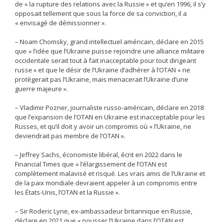
de « la rupture des relations avec la Russie » et qu’en 1996, il s’y
opposait tellement que sous la force de sa conviction, il a
« envisagé de démissionner ».
– Noam Chomsky, grand intellectuel américain, déclare en 2015
que « l’idée que l’Ukraine puisse rejoindre une alliance militaire
occidentale serait tout à fait inacceptable pour tout dirigeant
russe » et que le désir de l’Ukraine d’adhérer à l’OTAN « ne
protègerait pas l’Ukraine, mais menacerait l’Ukraine d’une
guerre majeure ».
– Vladimir Pozner, journaliste russo-américain, déclare en 2018
que l’expansion de l’OTAN en Ukraine est inacceptable pour les
Russes, et qu’il doit y avoir un compromis où « l’Ukraine, ne
deviendrait pas membre de l’OTAN ».
– Jeffrey Sachs, économiste libéral, écrit en 2022 dans le
Financial Times que « l’élargissement de l’OTAN est
complètement malavisé et risqué. Les vrais amis de l’Ukraine et
de la paix mondiale devraient appeler à un compromis entre
les États-Unis, l’OTAN et la Russie ».
– Sir Roderic Lyne, ex-ambassadeur britannique en Russie,
déclare en 2021 que « pousser l’Ukraine dans l’OTAN est