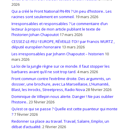
2026
Qui a créé le Front National FN-RN ? Un peu d’histoire.. Les
racines sont seulement en sommeil.
19 mars 2026
Irresponsables et responsables ? Le commentaire d’un
lecteur à propos de mon article publiant le texte de
l’historien Johan Chapoutot
17 mars 2026
CESSEZ-LE-FEU ! EUROPE, RÉVEILLE-TOI ! par Francis WURTZ ,
député européen honoraire
13 mars 2026
Les irresponsables par Johann Chapoutot – historien
10
mars 2026
La loi de la jungle règne sur ce monde. Il faut stopper les
barbares avant qu’il ne soit trop tard.
4 mars 2026
Front commun contre l’extrême droite. Des argumrnts, un
dossier, une brochure, avec La Marseillaise, L’Humanité,
Blast, les Inrocks, Streetpress, Radio Nova
28 février 2026
Dominique de Villepin nous alerte. Danger ! Ne pas oublier
l’histoire..
23 février 2026
Qu’est ce qui se passe ? Quelle est cette puanteur qui monte
?
7 février 2026
Redonner sa place au travail. Travail, Salaire, Emploi, un
débat d’actualité.
2 février 2026