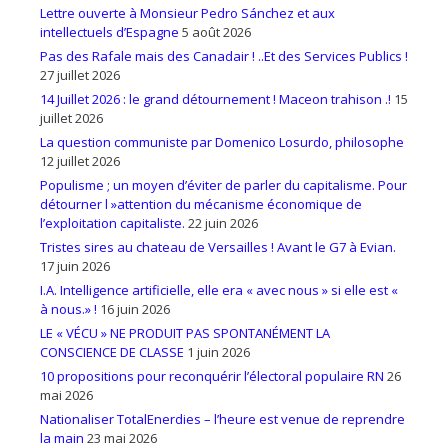
Lettre ouverte à Monsieur Pedro Sánchez et aux
intellectuels d’Espagne
5 août 2026
Pas des Rafale mais des Canadair ! ..Et des Services Publics !
27 juillet 2026
14 Juillet 2026 : le grand détournement ! Maceon trahison .!
15
juillet 2026
La question communiste par Domenico Losurdo, philosophe
12 juillet 2026
Populisme ; un moyen d’éviter de parler du capitalisme. Pour
détourner l »attention du mécanisme économique de
l’exploitation capitaliste.
22 juin 2026
Tristes sires au chateau de Versailles ! Avant le G7 à Evian.
17 juin 2026
I.A. Intelligence artificielle, elle era « avec nous » si elle est «
à nous.» !
16 juin 2026
LE « VÉCU » NE PRODUIT PAS SPONTANÉMENT LA
CONSCIENCE DE CLASSE
1 juin 2026
10 propositions pour reconquérir l’électoral populaire RN
26
mai 2026
Nationaliser TotalEnerdies – l’heure est venue de reprendre
la main
23 mai 2026