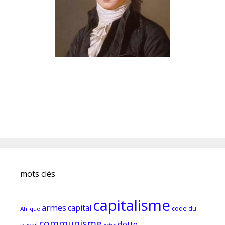
mots clés
capitalisme
armes
capital
code du
Afrique
communisme
dette