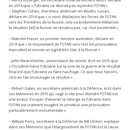
– Henry Kissinger, ex-secrétaire d’État de Richard Nixon, déclare
en 2014 que « l’Ukraine ne devrait pas rejoindre l’OTAN ».
– Stephen Cohen, chercheur américain en études russes,
déclare en 2014 que « si nous déplaçons les forces de l’OTAN
vers les frontières de la Russie, cela va évidemment militariser
la situation [et] la Russie ne reculera pas, car c’est existentiel ».
– Malcolm Fraser, ex-premier ministre australien, déclare en
2014 que « le mouvement de l’OTAN vers l’est est provocateur,
imprudent et envoie un signal très clair à la Russie ».
– John Mearsheimer, universitaire de renom, écrit en 2015 que
« l’Occident mène l’Ukraine sur la voie de la guerre et le résultat
final est que l’Ukraine va faire naufrage. Ce que nous faisons,
c’est en fait encourager ce résultat ».
– Robert Gates, ex-secrétaire américain à la Défense, écrit dans
ses Mémoires en 2015 qu' »agir si vite pour étendre l’OTAN est
une erreur. Essayer d’amener la Géorgie et l’Ukraine dans
l’OTAN est vraiment exagéré et constitue une provocation
particulièrement monumentale ».
– William Perry, secrétaire à la Défense de Bill Clinton, explique
dans ses Mémoires que l’élargissement de l’OTAN est la cause