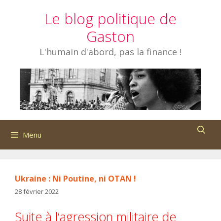
Aller
Le blog politique de
au
contenu
Gaston
L'humain d'abord, pas la finance !
Menu
Ukraine : Ni Poutine, ni OTAN !
28 février 2022
Suite à l’agression militaire de