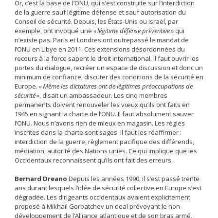
Or, c’est la base de l’ONU, qui s’est construite sur l’interdiction
de la guerre sauf ­légitime défense et sauf autorisation du
Conseil de ­sécurité. Depuis, les États-Unis ou Israël, par
exemple, ont invoqué une
« légitime défense préventive »
qui
n’existe pas. Paris et Londres ont outrepassé le mandat de
l’ONU en Libye en 2011. Ces extensions désordonnées du
recours à la force sapent le droit international. Il faut ouvrir les
portes du dialogue, recréer un espace de discussion et donc un
minimum de confiance, discuter des conditions de la sécurité en
Europe.
« Même les dictatures ont de légitimes préoccupations de
sécurité »
, disait un ambassadeur. Les cinq membres
permanents doivent renouveler les vœux qu’ils ont faits en
1945 en signant la charte de l’ONU. Il faut absolument sauver
l’ONU. Nous n’avons rien de mieux en ­magasin. Les règles
inscrites dans la charte sont sages. Il faut les réaffirmer :
interdiction de la guerre, règlement pacifique des différends,
médiation, autorité des Nations unies. Ce qui implique que les
Occidentaux reconnaissent qu’ils ont fait des erreurs.
Bernard Dreano
Depuis les années 1990, il s’est passé trente
ans durant lesquels l’idée de sécurité collective en Europe s’est
dégradée. Les dirigeants occidentaux avaient explicitement
proposé à Mikhaïl Gorbatchev un deal prévoyant le non-
développement de l’Alliance atlantique et de son bras armé,