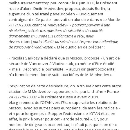
malheureusement trop peu connu : le 6 juin 2008, le Président
russe d’alors, Dmitri Medvedev, proposa, depuis Berlin, la
signature d’un tel traité paneuropéen « juridiquement
contraignant ». Ce pacte -pouvait-on alors lire dans « Le Monde
» (17/7/2008), citant M. Medvedev- «
pourrait parvenir à une
résolution générale des questions de sécurité et de contrôle
d’armements en Europe (…) L’atlantisme
a vécu, nous
devons
(donc)
parler d’unité au sein de tout l’espace euro-atlantique,
de Vancouver à Vladivostok ».
Et le quotidien de préciser :
« Nicolas Sarkozy a déclaré que si Moscou propose « un arc de
sécurité de Vancouver à Vladivostok, ça mérite d’être étudié
», mais…reconnut la journaliste, « aucun dirigeant occidental
n’a formellement donné suite aux idées de M. Medvedev ».
L’explication de cette désinvolture, on la trouva dans cette autre
citation de M Medvedev rapportée, elle, par la chaîne « France
24 » (27/9/2008) : « le Président russe a averti qu’un
élargissement de l’OTAN vers l’Est « saperait » les relations de
Moscou avec les autres pays européens, de manière radicale »
et « pour longtemps ». Stopper l’extension de l’OTAN était, en
effet, le prix à payer pour cet « arc de sécurité ». Or, pour
nombre de dirigeants occidentaux, il n’était pas question de «
donner à la Russie un droit de veto sur les décisions de l’OTAN