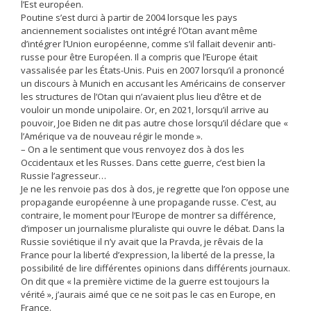
l’Est européen.
Poutine s’est durci à partir de 2004 lorsque les pays
anciennement socialistes ont intégré l’Otan avant même
d’intégrer l’Union européenne, comme s’il fallait devenir anti-
russe pour être Européen. Il a compris que l’Europe était
vassalisée par les États-Unis. Puis en 2007 lorsqu’il a prononcé
un discours à Munich en accusant les Américains de conserver
les structures de l’Otan qui n’avaient plus lieu d’être et de
vouloir un monde unipolaire. Or, en 2021, lorsqu’il arrive au
pouvoir, Joe Biden ne dit pas autre chose lorsqu’il déclare que «
l’Amérique va de nouveau régir le monde ».
– On a le sentiment que vous renvoyez dos à dos les
Occidentaux et les Russes. Dans cette guerre, c’est bien la
Russie l’agresseur…
Je ne les renvoie pas dos à dos, je regrette que l’on oppose une
propagande européenne à une propagande russe. C’est, au
contraire, le moment pour l’Europe de montrer sa différence,
d’imposer un journalisme pluraliste qui ouvre le débat. Dans la
Russie soviétique il n’y avait que la Pravda, je rêvais de la
France pour la liberté d’expression, la liberté de la presse, la
possibilité de lire différentes opinions dans différents journaux.
On dit que « la première victime de la guerre est toujours la
vérité », j’aurais aimé que ce ne soit pas le cas en Europe, en
France.