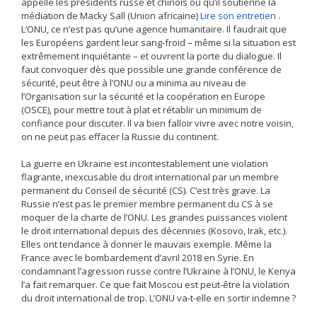
appelle les présidents russe et chinois ou qu’il soutienne la
médiation de Macky Sall (Union africaine)
Lire son entretien
.
L’ONU, ce n’est pas qu’une agence humanitaire. Il faudrait que
les Européens gardent leur sang-froid – même si la situation est
extrêmement ­inquiétante – et ouvrent la porte du dialogue. Il
faut convoquer dès que possible une grande conférence de
sécurité, peut être à l’ONU ou a minima au niveau de
l’Organisation sur la sécurité et la coopération en Europe
(OSCE), pour mettre tout à plat et ­rétablir un minimum de
confiance pour discuter. Il va bien falloir vivre avec notre voisin,
on ne peut pas effacer la Russie du continent.
La guerre en Ukraine est incontestablement une violation
flagrante, inexcusable du droit international par un membre
permanent du Conseil de sécurité (CS). C’est très grave. La
Russie n’est pas le premier membre permanent du CS à se
moquer de la charte de l’ONU. Les grandes puissances violent
le droit international depuis des décennies (Kosovo, Irak, etc.).
Elles ont tendance à donner le mauvais exemple. Même la
France avec le bombardement d’avril 2018 en Syrie. En
condamnant l’agression russe contre l’Ukraine à l’ONU, le Kenya
l’a fait remarquer. Ce que fait Moscou est peut-être la violation
du droit international de trop. L’ONU va-t-elle en sortir indemne ?