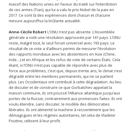
massif des Nations unies en faveur du traité sur l’interdiction
de ces armes (Tian), qui lui a valu le prix Nobel de la paix en
2017. Ce sont là des ­expériences dont chacun et chacune
mesure ­aujourd’hui la brûlante actualité.
Anne-Cécile Robert
L’ONU n’est pas absente. L’Assemblée
générale a voté une résolution approuvée par 141 pays. L’ONU
reste, malgré tout, le seul forum universel avec 193 pays. Le
résultat de ce vote a d’ailleurs permis de mesurer l’évolution
des rapports mondiaux avec les abstentions en Asie (Chine,
Inde…) et en Afrique et les refus de vote de certains États. Cela
étant, si l’ONU n’est pas capable de répondre avec plus de
force aux problèmes, c’est que, depuis trente ans, le climat s’est
dégradé entre les membres permanents, qui ne se parlent
plus. Les Occidentaux ont contribué à cette dégradation. Au lieu
de discuter et de construire ce que Gorbatchev appelait la
maison commune, ils ont poussé l’Alliance atlantique jusqu’aux
portes de la Russie, contrairement aux promesses faites. Ils ont
voulu étendre, sans discuter, le modèle des démocraties
libérales. Ils ont alimenté la machine à ressentiment que les
démagogues et les régimes autoritaires, tel celui de Vladimir
Poutine, utilisent à leur profit.