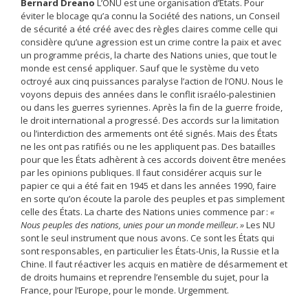
Bernard Dreano
L’ONU est une organisation d’États. Pour
éviter le blocage qu’a connu la Société des ­nations, un Conseil
de sécurité a été créé avec des règles claires comme celle qui
considère qu’une agression est un crime contre la paix et avec
un programme précis, la charte des Nations unies, que tout le
monde est censé appliquer. Sauf que le système du veto
octroyé aux cinq puissances paralyse l’action de l’ONU. Nous le
voyons depuis des années dans le conflit israélo-­palestinien
ou dans les guerres syriennes. Après la fin de la guerre froide,
le droit international a progressé. Des accords sur la limitation
ou l’interdiction des armements ont été signés. Mais des États
ne les ont pas ratifiés ou ne les appliquent pas. Des batailles
pour que les États ­adhèrent à ces accords doivent être menées
par les opinions publiques. Il faut considérer acquis sur le
papier ce qui a été fait en 1945 et dans les années 1990, faire
en sorte qu’on écoute la parole des peuples et pas simplement
celle des États. La charte des Nations unies commence par :
«
Nous peuples des nations, unies pour un monde meilleur. »
Les NU
sont le seul instrument que nous avons. Ce sont les États qui
sont responsables, en particulier les États-Unis, la Russie et la
Chine. Il faut réactiver les acquis en matière de désarmement et
de droits humains et ­reprendre l’ensemble du sujet, pour la
France, pour l’Europe, pour le monde. Urgemment.