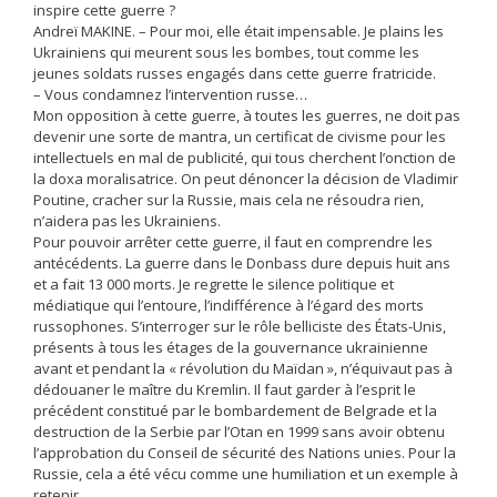
inspire cette guerre ?
Andreï MAKINE. – Pour moi, elle était impensable. Je plains les
Ukrainiens qui meurent sous les bombes, tout comme les
jeunes soldats russes engagés dans cette guerre fratricide.
– Vous condamnez l’intervention russe…
Mon opposition à cette guerre, à toutes les guerres, ne doit pas
devenir une sorte de mantra, un certificat de civisme pour les
intellectuels en mal de publicité, qui tous cherchent l’onction de
la doxa moralisatrice. On peut dénoncer la décision de Vladimir
Poutine, cracher sur la Russie, mais cela ne résoudra rien,
n’aidera pas les Ukrainiens.
Pour pouvoir arrêter cette guerre, il faut en comprendre les
antécédents. La guerre dans le Donbass dure depuis huit ans
et a fait 13 000 morts. Je regrette le silence politique et
médiatique qui l’entoure, l’indifférence à l’égard des morts
russophones. S’interroger sur le rôle belliciste des États-Unis,
présents à tous les étages de la gouvernance ukrainienne
avant et pendant la « révolution du Maïdan », n’équivaut pas à
dédouaner le maître du Kremlin. Il faut garder à l’esprit le
précédent constitué par le bombardement de Belgrade et la
destruction de la Serbie par l’Otan en 1999 sans avoir obtenu
l’approbation du Conseil de sécurité des Nations unies. Pour la
Russie, cela a été vécu comme une humiliation et un exemple à
retenir.