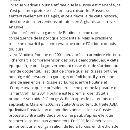
Lorsque Vladimir Poutine affirme que la Russie est menacée, ce
n’est pas un « prétexte » : à tort ou à raison, les Russes se
sentent réellement assiégés, et cela découle de cette histoire,
ainsi que des interventions militaires en Afghanistan, en Irak et
en Libye.
– Vous présentez la guerre de Poutine comme une
conséquence de la politique occidentale. Mais le président
russe ne nourrit-il pas une revanche contre l’Occident depuis
toujours ?
J’ai vu Vladimir Poutine en 2001, peu après sa première élection.
Il cherchait la compréhension des pays démocratiques. À cette
époque-là, le but du gouvernement russe était de s’arrimer au
monde occidental. Il est idiot de croire que les Russes ont une
nostalgie démesurée du goulag et du Politburo. Il y a eu une
lune de miel entre la Russie et l’Europe, entre Poutine et
l’Europe avant que le président russe ne prenne la posture de
l’amant trahi. En 2001, Poutine est le premier chef d’État à
proposer son aide à George W. Bush après les attentats du 11
septembre. Mais, en 2002, les États-Unis sortent du traité ABM,
qui limitait l’installation de boucliers antimissiles. La Russie
proteste contre cette décision qui ne peut, d’après elle, que
relancer la course aux armements. En 2003, les Américains
annoncent une réorganisation de leurs forces, en direction de