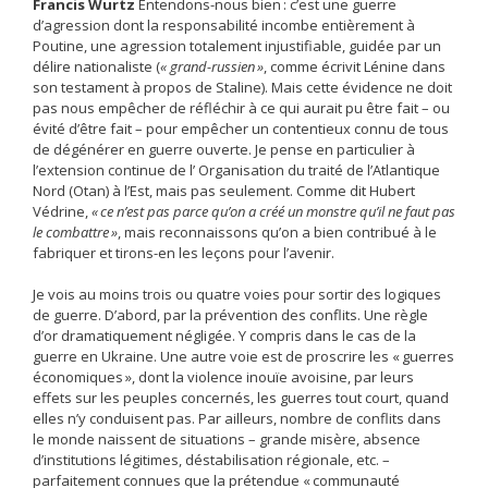
Francis Wurtz
Entendons-nous bien : c’est une guerre
d’agression dont la responsabilité incombe entièrement à
Poutine, une agression totalement injustifiable, guidée par un
délire nationaliste (
« grand-russien »
, comme écrivit Lénine dans
son testament à propos de Staline). Mais cette évidence ne doit
pas nous empêcher de réfléchir à ce qui aurait pu être fait – ou
évité d’être fait – pour empêcher un contentieux connu de tous
de dégénérer en guerre ouverte. Je pense en particulier à
l’extension continue de l’ Organisation du traité de l’Atlantique
Nord (Otan) à l’Est, mais pas seulement. Comme dit Hubert
Védrine,
« ce n’est pas parce qu’on a créé un monstre qu’il ne faut pas
le combattre »
, mais reconnaissons qu’on a bien contribué à le
fabriquer et tirons-en les leçons pour l’avenir.
Je vois au moins trois ou quatre voies pour sortir des ­logiques
de guerre. D’abord, par la prévention des conflits. Une règle
d’or dramatiquement négligée. Y ­compris dans le cas de la
guerre en Ukraine. Une autre voie est de ­proscrire les « guerres
économiques », dont la violence inouïe avoisine, par leurs
effets sur les peuples concernés, les guerres tout court, quand
elles n’y conduisent pas. Par ailleurs, nombre de conflits dans
le monde naissent de situations – grande misère, absence
d’institutions ­légitimes, déstabilisation régionale, etc. –
parfaitement connues que la prétendue « communauté