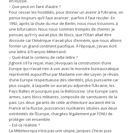
en Russie.
– Que peut-on faire d’autre ?
Pour cesser les hostilités, pour donner un avenir à l’Ukraine, on
pense toujours qu’il faut avancer ; parfois il faut reculer. En
1992, après la chute du mur de Berlin, nous nous trouvions à
une bifurcation. Nous nous sommes trompés de chemin. Je
pensais qu’il n’y aurait plus de blocs, que l’Otan allait être
dissoute car l’Amérique n’avait plus d’ennemi, que nous allions
former un grand continent pacifique. À l’époque, j’avais écrit
une lettre à François Mitterrand.
– Quel était le contenu de cette lettre ?
J’ignore s’il l’a reçue, mais j’évoquais la construction d’une
Europe qui n’avait rien à voir avec le monstre bureaucratique
représenté aujourd’hui par Madame von der Leyen. Je rêvais
d’une Europe respectueuse des identités, plus puissante car
plus souple, à laquelle on aurait pu adjoindre l’Ukraine, les
Pays Baltes et pourquoi pas la Biélorussie. Une Europe sans
armes, sans blocs militaires, composée de sanctuaires de la
paix. Les deux garants de cette architecture auraient été la
France et la Russie, puissances nucléaires situées aux deux
extrémités de l’Europe, chargées légalement par l’ONU de
protéger cet ensemble.
– Est-ce réaliste ?
La Mitteleuropa n’est pas une utopie, Jacques Chirac puis