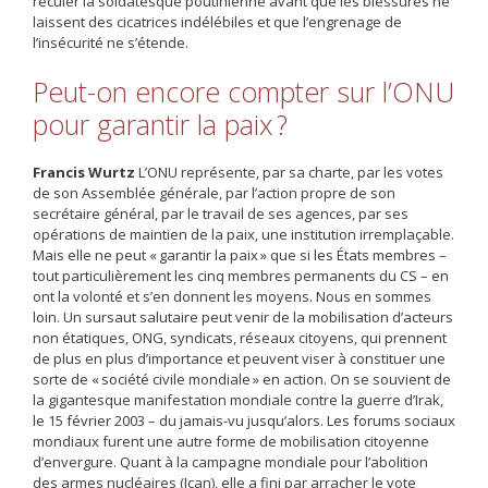
reculer la soldatesque poutinienne avant que les blessures ne
laissent des cicatrices indélébiles et que l’engrenage de
l’insécurité ne s’étende.
Peut-on encore compter sur l’ONU
pour garantir la paix ?
Francis Wurtz
L’ONU représente, par sa charte, par les votes
de son Assemblée générale, par l’action propre de son
secrétaire général, par le travail de ses agences, par ses
opérations de maintien de la paix, une institution irremplaçable.
Mais elle ne peut « garantir la paix » que si les États membres –
tout particulièrement les cinq membres permanents du CS – en
ont la volonté et s’en donnent les moyens. Nous en sommes
loin. Un sursaut salutaire peut venir de la mobilisation d’acteurs
non ­étatiques, ONG, syndicats, réseaux citoyens, qui prennent
de plus en plus d’importance et peuvent viser à constituer une
sorte de « société ­civile mondiale » en action. On se souvient de
la gigantesque manifestation mondiale contre la guerre d’Irak,
le 15 février 2003 – du jamais-vu jusqu’alors. Les forums ­sociaux
mondiaux furent une autre forme de mobilisation ­citoyenne
d’envergure. Quant à la campagne mondiale pour l’abolition
des armes nucléaires (Ican), elle a fini par arracher le vote