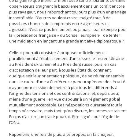
de la guerre que mène l’armée russe contre l’Ukraine. Certains
observateurs craignent le basculement dans un conflit encore
plus ravageur, nous rapprochant toujours plus d’un engrenage
incontrôlable. D’autres veulent croire, malgré tout, à de
possibles chances de compromis entre agresseurs et
agressés. N’est-ce pas le moment ou jamais -par exemple pour
la « présidence française » du Conseil européen- de tenter
une médiation en lançant une grande initiative diplomatique ?
Celle-ci pourrait consister à proposer officiellement -
parallèlement à l’établissement d’un cessez-le-feu en Ukraine-
au Président ukrainien et au Président russe, puis, en cas
d’acceptation de leur part, à tous les États du continent,
quelque soit leur orientation politique , de se réunir ensemble
dans le cadre d’une « Conférence paneuropéenne de sécurité
» ayant pour mission de mettre à plat tous les différends à
l’origine des tensions et des confrontations, et, depuis peu,
même d’une guerre , en vue d’aboutir à un règlement global
mutuellement acceptable. Les négociations dureraient tout le
temps nécessaire, mais tant qu’on discute, les armes se taisent.
En cas d’accord, un traité pourrait être signé sous l’égide de
l’ONU.
Rappelons, une fois de plus, à ce propos, un fait majeur,