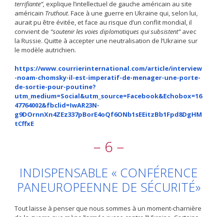
terrifiante”,
explique l’intellectuel de gauche américain au site
américain
Truthout
. Face à une guerre en Ukraine qui, selon lui,
aurait pu être évitée, et face au risque d’un conflit mondial, il
convient de
“soutenir les voies diplomatiques qui subsistent”
avec
la Russie. Quitte à accepter une neutralisation de l’Ukraine sur
le modèle autrichien.
https://www.courrierinternational.com/article/interview
-noam-chomsky-il-est-imperatif-de-menager-une-porte-
de-sortie-pour-poutine?
utm_medium=Social&utm_source=Facebook&Echobox=16
47764002&fbclid=IwAR23N-
g9DOrnnXn4ZEz337pBorE4oQf6ONb1sEEitzBb1Fpd8DgHM
tCffxE
– 6 –
INDISPENSABLE « CONFÉRENCE
PANEUROPEENNE DE SÉCURITÉ»
Tout laisse à penser que nous sommes à un moment-charnière