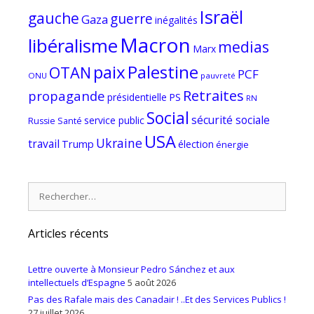
Israël
gauche
guerre
Gaza
inégalités
Macron
libéralisme
medias
Marx
paix
Palestine
OTAN
PCF
ONU
pauvreté
Retraites
propagande
PS
présidentielle
RN
Social
sécurité sociale
service public
Russie
Santé
USA
Ukraine
travail
Trump
élection
énergie
Rechercher :
Articles récents
Lettre ouverte à Monsieur Pedro Sánchez et aux
intellectuels d’Espagne
5 août 2026
Pas des Rafale mais des Canadair ! ..Et des Services Publics !
27 juillet 2026