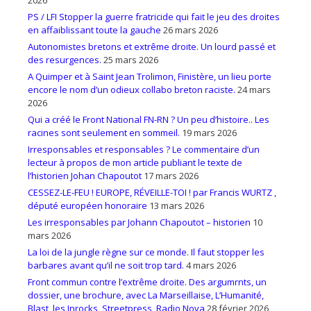
2026
PS / LFI Stopper la guerre fratricide qui fait le jeu des droites
en affaiblissant toute la gauche
26 mars 2026
Autonomistes bretons et extrême droite. Un lourd passé et
des resurgences.
25 mars 2026
A Quimper et à Saint Jean Trolimon, Finistère, un lieu porte
encore le nom d’un odieux collabo breton raciste.
24 mars
2026
Qui a créé le Front National FN-RN ? Un peu d’histoire.. Les
racines sont seulement en sommeil.
19 mars 2026
Irresponsables et responsables ? Le commentaire d’un
lecteur à propos de mon article publiant le texte de
l’historien Johan Chapoutot
17 mars 2026
CESSEZ-LE-FEU ! EUROPE, RÉVEILLE-TOI ! par Francis WURTZ ,
député européen honoraire
13 mars 2026
Les irresponsables par Johann Chapoutot – historien
10
mars 2026
La loi de la jungle règne sur ce monde. Il faut stopper les
barbares avant qu’il ne soit trop tard.
4 mars 2026
Front commun contre l’extrême droite. Des argumrnts, un
dossier, une brochure, avec La Marseillaise, L’Humanité,
Blast, les Inrocks, Streetpress, Radio Nova
28 février 2026