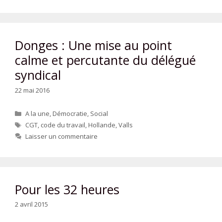
Donges : Une mise au point
calme et percutante du délégué
syndical
22 mai 2016
Catégories
A la une
,
Démocratie
,
Social
Étiquettes
CGT
,
code du travail
,
Hollande
,
Valls
Laisser un commentaire
Pour les 32 heures
2 avril 2015