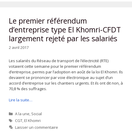
Le premier référendum
d’entreprise type El Khomri-CFDT
largement rejeté par les salariés
2 avril 2017
Les salariés du Réseau de transport de l’électricité (RTE)
votaient cette semaine pour le premier référendum
d’entreprise, permis par l’adoption en août de la loi El Khomri. Ils
devaient se prononcer par voie électronique au sujet d’un
accord d’entreprise sur les chantiers urgents. Et ils ont dit non, à
70,8 % des suffrages.
Lire la suite…
Catégories
A la une
,
Social
Étiquettes
CGT
,
El Khomri
Laisser un commentaire