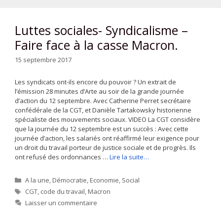
Luttes sociales- Syndicalisme –
Faire face à la casse Macron.
15 septembre 2017
Les syndicats ont-ils encore du pouvoir ? Un extrait de
l’émission 28 minutes d’Arte au soir de la grande journée
d’action du 12 septembre. Avec Catherine Perret secrétaire
confédérale de la CGT, et Danièle Tartakowsky historienne
spécialiste des mouvements sociaux. VIDEO La CGT considère
que la journée du 12 septembre est un succès : Avec cette
journée d’action, les salariés ont réaffirmé leur exigence pour
un droit du travail porteur de justice sociale et de progrès. Ils
ont refusé des ordonnances …
Lire la suite…
Catégories
A la une
,
Démocratie
,
Economie
,
Social
Étiquettes
CGT
,
code du travail
,
Macron
Laisser un commentaire