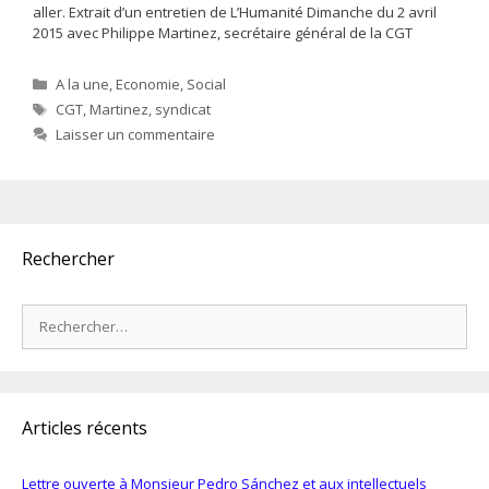
aller. Extrait d’un entretien de L’Humanité Dimanche du 2 avril
2015 avec Philippe Martinez, secrétaire général de la CGT
Catégories
A la une
,
Economie
,
Social
Étiquettes
CGT
,
Martinez
,
syndicat
Laisser un commentaire
Rechercher
Rechercher :
Articles récents
Lettre ouverte à Monsieur Pedro Sánchez et aux intellectuels