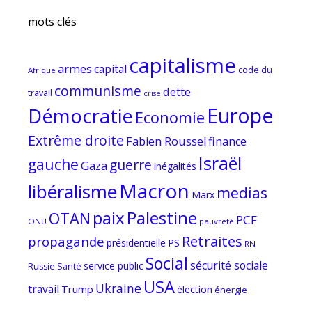
mots clés
capitalisme
armes
capital
code du
Afrique
communisme
dette
travail
crise
Europe
Démocratie
Economie
Extrême droite
Fabien Roussel
finance
Israël
gauche
guerre
Gaza
inégalités
Macron
libéralisme
medias
Marx
paix
Palestine
OTAN
PCF
ONU
pauvreté
Retraites
propagande
PS
présidentielle
RN
Social
sécurité sociale
service public
Russie
Santé
USA
Ukraine
travail
Trump
élection
énergie