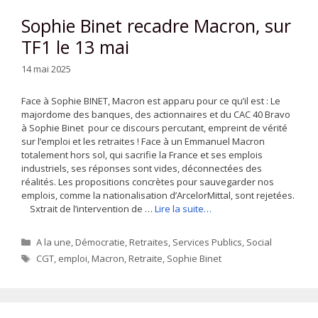
Sophie Binet recadre Macron, sur
TF1 le 13 mai
14 mai 2025
Face à Sophie BINET, Macron est apparu pour ce qu’il est : Le
majordome des banques, des actionnaires et du CAC 40 Bravo
à Sophie Binet pour ce discours percutant, empreint de vérité
sur l’emploi et les retraites ! Face à un Emmanuel Macron
totalement hors sol, qui sacrifie la France et ses emplois
industriels, ses réponses sont vides, déconnectées des
réalités. Les propositions concrètes pour sauvegarder nos
emplois, comme la nationalisation d’ArcelorMittal, sont rejetées.
Sxtrait de l’intervention de …
Lire la suite…
Catégories
A la une
,
Démocratie
,
Retraites
,
Services Publics
,
Social
Étiquettes
CGT
,
emploi
,
Macron
,
Retraite
,
Sophie Binet