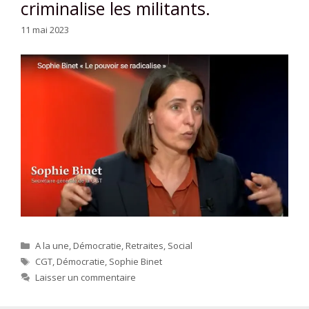
criminalise les militants.
11 mai 2023
Catégories
A la une
,
Démocratie
,
Retraites
,
Social
Étiquettes
CGT
,
Démocratie
,
Sophie Binet
Laisser un commentaire