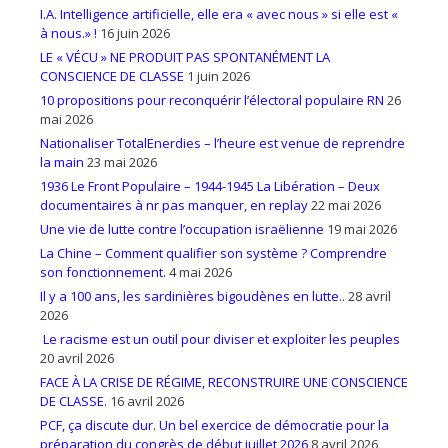
I.A. Intelligence artificielle, elle era « avec nous » si elle est «
à nous.» !
16 juin 2026
LE « VÉCU » NE PRODUIT PAS SPONTANÉMENT LA
CONSCIENCE DE CLASSE
1 juin 2026
10 propositions pour reconquérir l’électoral populaire RN
26
mai 2026
Nationaliser TotalEnerdies – l’heure est venue de reprendre
la main
23 mai 2026
1936 Le Front Populaire – 1944-1945 La Libération – Deux
documentaires à nr pas manquer, en replay
22 mai 2026
Une vie de lutte contre l’occupation israëlienne
19 mai 2026
La Chine – Comment qualifier son système ? Comprendre
son fonctionnement.
4 mai 2026
Il y a 100 ans, les sardinières bigoudènes en lutte..
28 avril
2026
Le racisme est un outil pour diviser et exploiter les peuples
20 avril 2026
FACE À LA CRISE DE RÉGIME, RECONSTRUIRE UNE CONSCIENCE
DE CLASSE.
16 avril 2026
PCF, ça discute dur. Un bel exercice de démocratie pour la
préparation du congrès de début juillet 2026
8 avril 2026