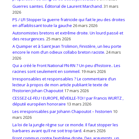
Guerres saintes. Éditorial de Laurent Marchand.
31 mars
2026
PS / LFI Stopper la guerre fratricide qui fait le jeu des droites
en affaiblissant toute la gauche
26 mars 2026
Autonomistes bretons et extrême droite. Un lourd passé et
des resurgences.
25 mars 2026
A Quimper et à Saint Jean Trolimon, Finistère, un lieu porte
encore le nom d’un odieux collabo breton raciste.
24 mars
2026
Qui a créé le Front National FN-RN ? Un peu d’histoire.. Les
racines sont seulement en sommeil.
19 mars 2026
Irresponsables et responsables ? Le commentaire d’un
lecteur à propos de mon article publiant le texte de
l’historien Johan Chapoutot
17 mars 2026
CESSEZ-LE-FEU ! EUROPE, RÉVEILLE-TOI ! par Francis WURTZ ,
député européen honoraire
13 mars 2026
Les irresponsables par Johann Chapoutot – historien
10
mars 2026
La loi de la jungle règne sur ce monde. Il faut stopper les
barbares avant qu’il ne soit trop tard.
4 mars 2026
Front commun contre l’extrême droite. Des argumrnts, un