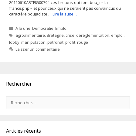
20110610ARTFIG00794-ces-bretons-qui-font-bouger-la-
france.php – et pour ceux qui ne seraient pas convaincus du
caractère poujadiste …
Lire la suite…
Catégories
A la une
,
Démocratie
,
Emploi
Étiquettes
agroalimentaire
,
Bretagne
,
crise
,
déréglementation
,
emploi
,
lobby
,
manipulation
,
patronat
,
profit
,
rouge
Laisser un commentaire
Rechercher
Rechercher :
Articles récents