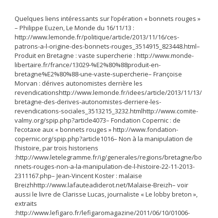
Quelques liens intéressants sur l’opération « bonnets rouges »
– Philippe Euzen, Le Monde du 16/11/13 :
http://www.lemonde.fr/politique/article/2013/11/16/ces-
patrons-a-l-origine-des-bonnets-rouges_3514915_823448.html–
Produit en Bretagne : vaste supercherie : http://www.monde-
libertaire.fr/france/13029-%E2%80%88produit-en-
bretagne%E2%80%88-une-vaste-supercherie– Françoise
Morvan : dérives autonomistes derrière les
revendicationshttp://www.lemonde.fr/idees/article/2013/11/13/
bretagne-des-derives-autonomistes-derriere-les-
revendications-sociales_3513215_3232.htmlhttp://www.comite-
valmy.org/spip.php?article4073– Fondation Copernic : de
l’ecotaxe aux « bonnets rouges » http://www.fondation-
copernic.org/spip.php?article1016– Non à la manipulation de
l’histoire, par trois historiens
:http://www.letelegramme.fr/ig/generales/regions/bretagne/bo
nnets-rouges-non-a-la-manipulation-de-l-histoire-22-11-2013-
2311167.php– Jean-Vincent Koster : malaise
Breizhhttp://www.lafauteadiderot.net/Malaise-Breizh– voir
aussi le livre de Clarisse Lucas, journaliste « Le lobby breton »,
extraits
:http://www.lefigaro.fr/lefigaromagazine/2011/06/10/01006-