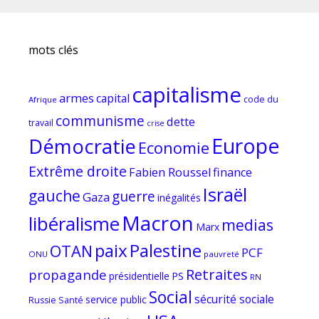
mots clés
capitalisme
armes
capital
code du
Afrique
communisme
dette
travail
crise
Europe
Démocratie
Economie
Extrême droite
Fabien Roussel
finance
Israël
gauche
guerre
Gaza
inégalités
Macron
libéralisme
medias
Marx
paix
Palestine
OTAN
PCF
ONU
pauvreté
Retraites
propagande
PS
présidentielle
RN
Social
sécurité sociale
service public
Russie
Santé