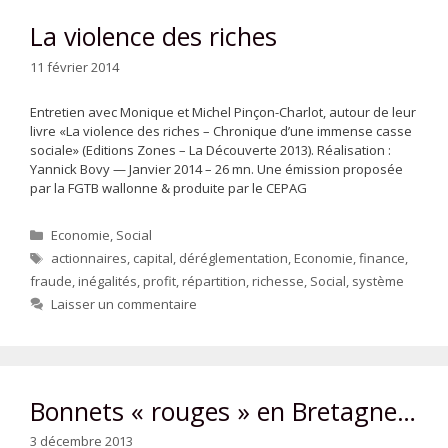
La violence des riches
11 février 2014
Entretien avec Monique et Michel Pinçon-Charlot, autour de leur
livre «La violence des riches – Chronique d’une immense casse
sociale» (Editions Zones – La Découverte 2013). Réalisation :
Yannick Bovy — Janvier 2014 – 26 mn. Une émission proposée
par la FGTB wallonne & produite par le CEPAG
Catégories
Economie
,
Social
Étiquettes
actionnaires
,
capital
,
déréglementation
,
Economie
,
finance
,
fraude
,
inégalités
,
profit
,
répartition
,
richesse
,
Social
,
système
Laisser un commentaire
Bonnets « rouges » en Bretagne…
3 décembre 2013