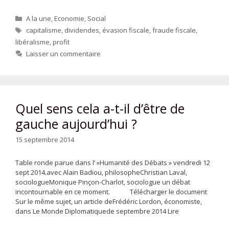
Catégories
A la une
,
Economie
,
Social
Étiquettes
capitalisme
,
dividendes
,
évasion fiscale
,
fraude fiscale
,
libéralisme
,
profit
Laisser un commentaire
Quel sens cela a-t-il d’être de
gauche aujourd’hui ?
15 septembre 2014
Table ronde parue dans l’ »Humanité des Débats » vendredi 12
sept 2014.avec Alain Badiou, philosopheChristian Laval,
sociologueMonique Pinçon-Charlot, sociologue un débat
incontournable en ce moment. Télécharger le document
Sur le même sujet, un article deFrédéric Lordon, économiste,
dans Le Monde Diplomatiquede septembre 2014 Lire