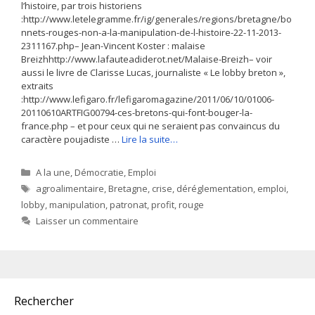
l’histoire, par trois historiens
:http://www.letelegramme.fr/ig/generales/regions/bretagne/bo
nnets-rouges-non-a-la-manipulation-de-l-histoire-22-11-2013-
2311167.php– Jean-Vincent Koster : malaise
Breizhhttp://www.lafauteadiderot.net/Malaise-Breizh– voir
aussi le livre de Clarisse Lucas, journaliste « Le lobby breton »,
extraits
:http://www.lefigaro.fr/lefigaromagazine/2011/06/10/01006-
20110610ARTFIG00794-ces-bretons-qui-font-bouger-la-
france.php – et pour ceux qui ne seraient pas convaincus du
caractère poujadiste …
Lire la suite…
Catégories
A la une
,
Démocratie
,
Emploi
Étiquettes
agroalimentaire
,
Bretagne
,
crise
,
déréglementation
,
emploi
,
lobby
,
manipulation
,
patronat
,
profit
,
rouge
Laisser un commentaire
Rechercher