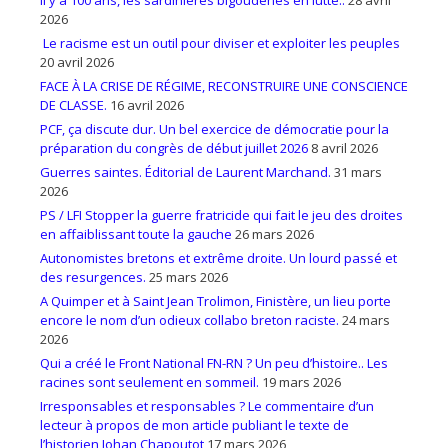
2026
Le racisme est un outil pour diviser et exploiter les peuples
20 avril 2026
FACE À LA CRISE DE RÉGIME, RECONSTRUIRE UNE CONSCIENCE
DE CLASSE.
16 avril 2026
PCF, ça discute dur. Un bel exercice de démocratie pour la
préparation du congrès de début juillet 2026
8 avril 2026
Guerres saintes. Éditorial de Laurent Marchand.
31 mars
2026
PS / LFI Stopper la guerre fratricide qui fait le jeu des droites
en affaiblissant toute la gauche
26 mars 2026
Autonomistes bretons et extrême droite. Un lourd passé et
des resurgences.
25 mars 2026
A Quimper et à Saint Jean Trolimon, Finistère, un lieu porte
encore le nom d’un odieux collabo breton raciste.
24 mars
2026
Qui a créé le Front National FN-RN ? Un peu d’histoire.. Les
racines sont seulement en sommeil.
19 mars 2026
Irresponsables et responsables ? Le commentaire d’un
lecteur à propos de mon article publiant le texte de
l’historien Johan Chapoutot
17 mars 2026