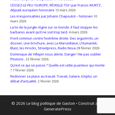
CESSEZ-LE-FEU ! EUROPE, RÉVEILLE-TOI ! par Francis WURTZ ,
député européen honoraire
13 mars 2026
Les irresponsables par Johann Chapoutot – historien
10
mars 2026
La loi de la jungle règne sur ce monde. Il faut stopper les
barbares avant qu’il ne soit trop tard.
4 mars 2026
Front commun contre l’extrême droite. Des argumrnts, un
dossier, une brochure, avec La Marseillaise, L’Humanité,
Blast, les Inrocks, Streetpress, Radio Nova
28 février 2026
Dominique de Villepin nous alerte. Danger ! Ne pas oublier
l’histoire..
23 février 2026
Qu’est ce qui se passe ? Quelle est cette puanteur qui monte
?
7 février 2026
Redonner sa place au travail. Travail, Salaire, Emploi, un
débat d’actualité.
2 février 2026
© 2026 Le blog politique de Gaston
• Construit avec
GeneratePress