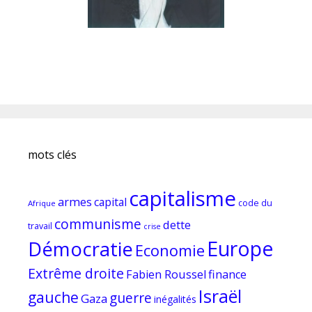
mots clés
capitalisme
armes
capital
code du
Afrique
communisme
dette
travail
crise
Europe
Démocratie
Economie
Extrême droite
Fabien Roussel
finance
Israël
gauche
guerre
Gaza
inégalités