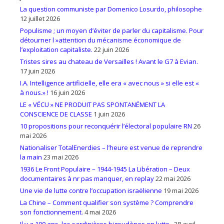
La question communiste par Domenico Losurdo, philosophe
12 juillet 2026
Populisme ; un moyen d’éviter de parler du capitalisme. Pour
détourner l »attention du mécanisme économique de
l’exploitation capitaliste.
22 juin 2026
Tristes sires au chateau de Versailles ! Avant le G7 à Evian.
17 juin 2026
I.A. Intelligence artificielle, elle era « avec nous » si elle est «
à nous.» !
16 juin 2026
LE « VÉCU » NE PRODUIT PAS SPONTANÉMENT LA
CONSCIENCE DE CLASSE
1 juin 2026
10 propositions pour reconquérir l’électoral populaire RN
26
mai 2026
Nationaliser TotalEnerdies – l’heure est venue de reprendre
la main
23 mai 2026
1936 Le Front Populaire – 1944-1945 La Libération – Deux
documentaires à nr pas manquer, en replay
22 mai 2026
Une vie de lutte contre l’occupation israëlienne
19 mai 2026
La Chine – Comment qualifier son système ? Comprendre
son fonctionnement.
4 mai 2026
Il y a 100 ans, les sardinières bigoudènes en lutte..
28 avril