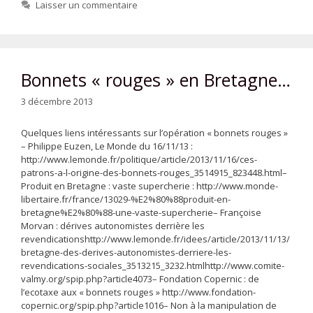
Laisser un commentaire
Bonnets « rouges » en Bretagne…
3 décembre 2013
Quelques liens intéressants sur l’opération « bonnets rouges »
– Philippe Euzen, Le Monde du 16/11/13 :
http://www.lemonde.fr/politique/article/2013/11/16/ces-
patrons-a-l-origine-des-bonnets-rouges_3514915_823448.html–
Produit en Bretagne : vaste supercherie : http://www.monde-
libertaire.fr/france/13029-%E2%80%88produit-en-
bretagne%E2%80%88-une-vaste-supercherie– Françoise
Morvan : dérives autonomistes derrière les
revendicationshttp://www.lemonde.fr/idees/article/2013/11/13/
bretagne-des-derives-autonomistes-derriere-les-
revendications-sociales_3513215_3232.htmlhttp://www.comite-
valmy.org/spip.php?article4073– Fondation Copernic : de
l’ecotaxe aux « bonnets rouges » http://www.fondation-
copernic.org/spip.php?article1016– Non à la manipulation de