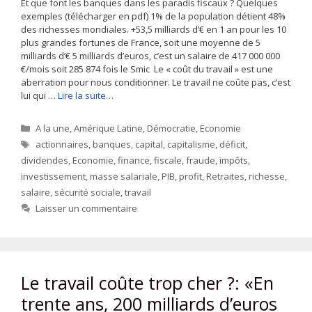
Et que font les banques dans les paradis fiscaux ? Quelques
exemples (télécharger en pdf) 1% de la population détient 48%
des richesses mondiales. +53,5 milliards d’€ en 1 an pour les 10
plus grandes fortunes de France, soit une moyenne de 5
milliards d’€ 5 milliards d’euros, c’est un salaire de 417 000 000
€/mois soit 285 874 fois le Smic Le « coût du travail » est une
aberration pour nous conditionner. Le travail ne coûte pas, c’est
lui qui …
Lire la suite…
Catégories
A la une
,
Amérique Latine
,
Démocratie
,
Economie
Étiquettes
actionnaires
,
banques
,
capital
,
capitalisme
,
déficit
,
dividendes
,
Economie
,
finance
,
fiscale
,
fraude
,
impôts
,
investissement
,
masse salariale
,
PIB
,
profit
,
Retraites
,
richesse
,
salaire
,
sécurité sociale
,
travail
Laisser un commentaire
Le travail coûte trop cher ?: «En
trente ans, 200 milliards d’euros