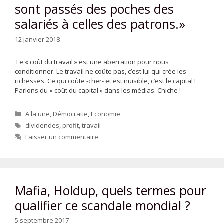
sont passés des poches des
salariés à celles des patrons.»
12 janvier 2018
Le « coût du travail » est une aberration pour nous
conditionner. Le travail ne coûte pas, c’est lui qui crée les
richesses. Ce qui coûte -cher- et est nuisible, c’est le capital !
Parlons du « coût du capital » dans les médias. Chiche !
Catégories
A la une
,
Démocratie
,
Economie
Étiquettes
dividendes
,
profit
,
travail
Laisser un commentaire
Mafia, Holdup, quels termes pour
qualifier ce scandale mondial ?
5 septembre 2017