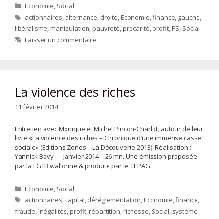
Catégories
Economie
,
Social
Étiquettes
actionnaires
,
alternance
,
droite
,
Economie
,
finance
,
gauche
,
libéralisme
,
manipulation
,
pauvreté
,
précarité
,
profit
,
PS
,
Social
Laisser un commentaire
La violence des riches
11 février 2014
Entretien avec Monique et Michel Pinçon-Charlot, autour de leur
livre «La violence des riches – Chronique d’une immense casse
sociale» (Editions Zones – La Découverte 2013). Réalisation :
Yannick Bovy — Janvier 2014 – 26 mn. Une émission proposée
par la FGTB wallonne & produite par le CEPAG
Catégories
Economie
,
Social
Étiquettes
actionnaires
,
capital
,
déréglementation
,
Economie
,
finance
,
fraude
,
inégalités
,
profit
,
répartition
,
richesse
,
Social
,
système