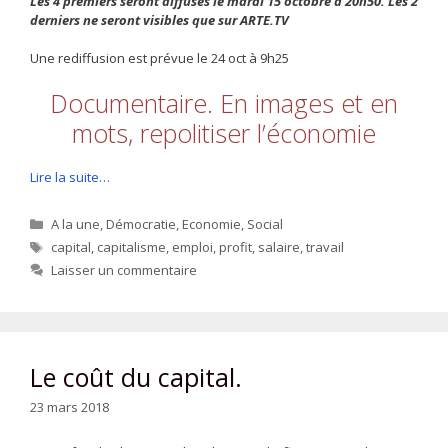
Les 4 premiers seront diffusés le mardi 15 octobre à 20h50. Les 2
derniers ne seront visibles que sur ARTE.TV
Une rediffusion est prévue le 24 oct à 9h25
Documentaire. En images et en
mots, repolitiser l’économie
Lire la suite…
Catégories
A la une
,
Démocratie
,
Economie
,
Social
Étiquettes
capital
,
capitalisme
,
emploi
,
profit
,
salaire
,
travail
Laisser un commentaire
Le coût du capital.
23 mars 2018