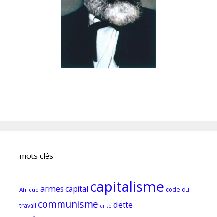
mots clés
capitalisme
armes
capital
code du
Afrique
communisme
dette
travail
crise