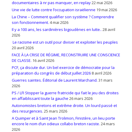
documentaires à nr pas manquer, en replay
22 mai 2026
Une vie de lutte contre l’occupation israëlienne
19 mai 2026
La Chine – Comment qualifier son système ? Comprendre
son fonctionnement.
4 mai 2026
Il y a 100 ans, les sardinières bigoudènes en lutte..
28 avril
2026
Le racisme est un outil pour diviser et exploiter les peuples
20 avril 2026
FACE À LA CRISE DE RÉGIME, RECONSTRUIRE UNE CONSCIENCE
DE CLASSE.
16 avril 2026
PCF, ça discute dur. Un bel exercice de démocratie pour la
préparation du congrès de début juillet 2026
8 avril 2026
Guerres saintes. Éditorial de Laurent Marchand.
31 mars
2026
PS / LFI Stopper la guerre fratricide qui fait le jeu des droites
en affaiblissant toute la gauche
26 mars 2026
Autonomistes bretons et extrême droite. Un lourd passé et
des resurgences.
25 mars 2026
A Quimper et à Saint Jean Trolimon, Finistère, un lieu porte
encore le nom d’un odieux collabo breton raciste.
24 mars
2026