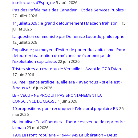
intellectuels d’Espagne
5 août 2026
Pas des Rafale mais des Canadair ! ..Et des Services Publics !
27 juillet 2026
14 Juillet 2026 : le grand détournement ! Maceon trahison .!
15
juillet 2026
La question communiste par Domenico Losurdo, philosophe
12 juillet 2026
Populisme ; un moyen d’éviter de parler du capitalisme. Pour
détourner l »attention du mécanisme économique de
l’exploitation capitaliste.
22 juin 2026
Tristes sires au chateau de Versailles ! Avant le G7 à Evian.
17 juin 2026
I.A. Intelligence artificielle, elle era « avec nous » si elle est «
à nous.» !
16 juin 2026
LE « VÉCU » NE PRODUIT PAS SPONTANÉMENT LA
CONSCIENCE DE CLASSE
1 juin 2026
10 propositions pour reconquérir l’électoral populaire RN
26
mai 2026
Nationaliser TotalEnerdies – l’heure est venue de reprendre
la main
23 mai 2026
1936 Le Front Populaire – 1944-1945 La Libération – Deux