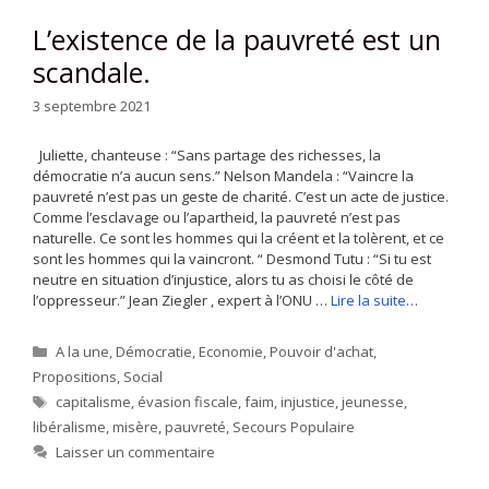
L’existence de la pauvreté est un
scandale.
3 septembre 2021
Juliette, chanteuse : “Sans partage des richesses, la
démocratie n’a aucun sens.” Nelson Mandela : “Vaincre la
pauvreté n’est pas un geste de charité. C’est un acte de justice.
Comme l’esclavage ou l’apartheid, la pauvreté n’est pas
naturelle. Ce sont les hommes qui la créent et la tolèrent, et ce
sont les hommes qui la vaincront. “ Desmond Tutu : “Si tu est
neutre en situation d’injustice, alors tu as choisi le côté de
l’oppresseur.” Jean Ziegler , expert à l’ONU …
Lire la suite…
Catégories
A la une
,
Démocratie
,
Economie
,
Pouvoir d'achat
,
Propositions
,
Social
Étiquettes
capitalisme
,
évasion fiscale
,
faim
,
injustice
,
jeunesse
,
libéralisme
,
misère
,
pauvreté
,
Secours Populaire
Laisser un commentaire