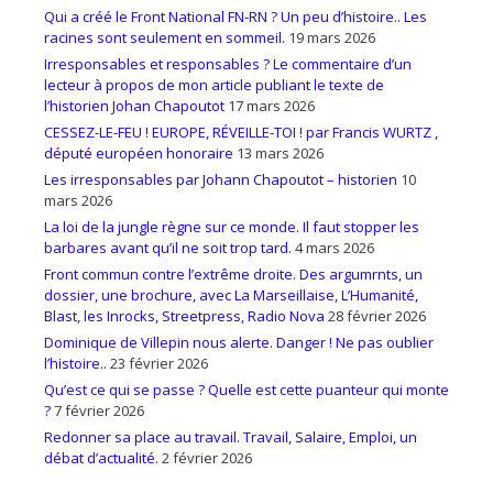
Qui a créé le Front National FN-RN ? Un peu d’histoire.. Les
racines sont seulement en sommeil.
19 mars 2026
Irresponsables et responsables ? Le commentaire d’un
lecteur à propos de mon article publiant le texte de
l’historien Johan Chapoutot
17 mars 2026
CESSEZ-LE-FEU ! EUROPE, RÉVEILLE-TOI ! par Francis WURTZ ,
député européen honoraire
13 mars 2026
Les irresponsables par Johann Chapoutot – historien
10
mars 2026
La loi de la jungle règne sur ce monde. Il faut stopper les
barbares avant qu’il ne soit trop tard.
4 mars 2026
Front commun contre l’extrême droite. Des argumrnts, un
dossier, une brochure, avec La Marseillaise, L’Humanité,
Blast, les Inrocks, Streetpress, Radio Nova
28 février 2026
Dominique de Villepin nous alerte. Danger ! Ne pas oublier
l’histoire..
23 février 2026
Qu’est ce qui se passe ? Quelle est cette puanteur qui monte
?
7 février 2026
Redonner sa place au travail. Travail, Salaire, Emploi, un
débat d’actualité.
2 février 2026