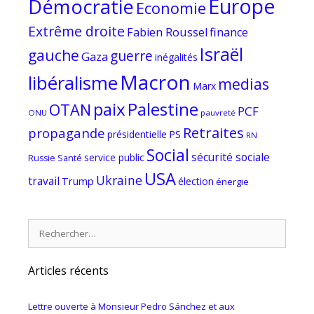
Europe
Démocratie
Economie
Extrême droite
Fabien Roussel
finance
Israël
gauche
guerre
Gaza
inégalités
Macron
libéralisme
medias
Marx
paix
Palestine
OTAN
PCF
ONU
pauvreté
Retraites
propagande
PS
présidentielle
RN
Social
sécurité sociale
service public
Russie
Santé
USA
Ukraine
travail
Trump
élection
énergie
Rechercher :
Articles récents
Lettre ouverte à Monsieur Pedro Sánchez et aux