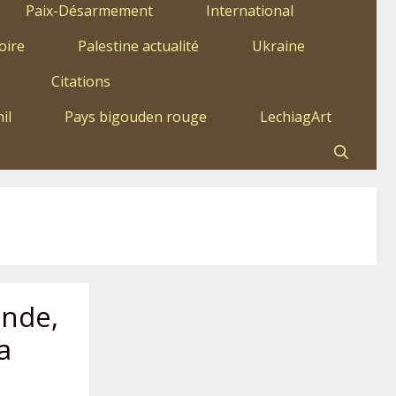
Paix-Désarmement
International
oire
Palestine actualité
Ukraine
Citations
il
Pays bigouden rouge
LechiagArt
ande,
a