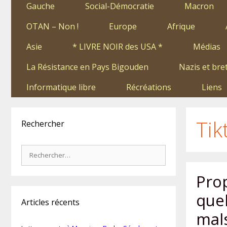
Gauche
Social-Démocratie
Macron
OTAN – Non !
Europe
Afrique
Asie
* LIVRE NOIR des USA *
Médias
La Résistance en Pays Bigouden
Nazis et bre
Informatique libre
Récréations
Liens
Tik
Rechercher
Rechercher :
Pro
que
Articles récents
mal