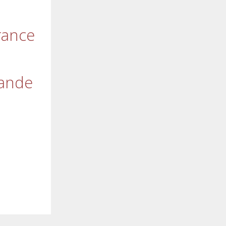
rance
ande