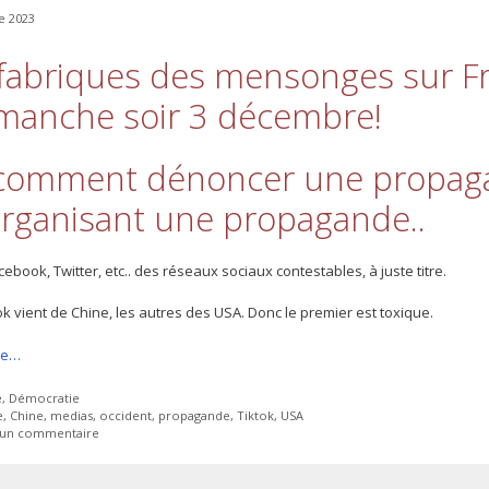
e 2023
fabriques des mensonges sur F
manche soir 3 décembre!
comment dénoncer une propag
rganisant une propagande..
cebook, Twitter, etc.. des réseaux sociaux contestables, à juste titre.
k vient de Chine, les autres des USA. Donc le premier est toxique.
ite…
ies
e
,
Démocratie
tes
e
,
Chine
,
medias
,
occident
,
propagande
,
Tiktok
,
USA
r un commentaire