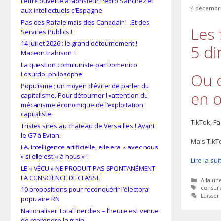
Lettre ouverte à Monsieur Pedro Sánchez et
4 décembr
aux intellectuels d’Espagne
Pas des Rafale mais des Canadair ! ..Et des
Les 
Services Publics !
14 Juillet 2026 : le grand détournement !
5 di
Maceon trahison .!
La question communiste par Domenico
Losurdo, philosophe
Ou 
Populisme ; un moyen d’éviter de parler du
en o
capitalisme. Pour détourner l »attention du
mécanisme économique de l’exploitation
capitaliste.
TikTok, Fa
Tristes sires au chateau de Versailles ! Avant
le G7 à Evian.
Mais TikTo
I.A. Intelligence artificielle, elle era « avec nous
» si elle est « à nous.» !
Lire la su
LE « VÉCU » NE PRODUIT PAS SPONTANÉMENT
LA CONSCIENCE DE CLASSE
Catégor
A la un
Étiquet
censur
10 propositions pour reconquérir l’électoral
Laisse
populaire RN
Nationaliser TotalEnerdies – l’heure est venue
de reprendre la main