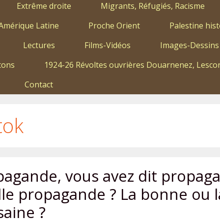
Extrême droite
Migrants, Réfugiés, Racisme
Amérique Latine
Proche Orient
Palestine hist
Lectures
Films-Vidéos
Images-Dessins
tons
1924-26 Révoltes ouvrières Douarnenez, Lescon
Contact
tok
pagande, vous avez dit propag
lle propagande ? La bonne ou l
saine ?