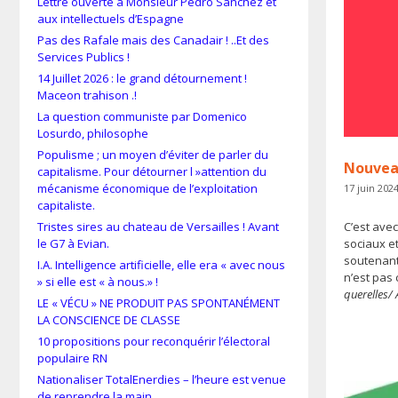
Lettre ouverte à Monsieur Pedro Sánchez et
aux intellectuels d’Espagne
Pas des Rafale mais des Canadair ! ..Et des
Services Publics !
14 Juillet 2026 : le grand détournement !
Maceon trahison .!
La question communiste par Domenico
Losurdo, philosophe
Populisme ; un moyen d’éviter de parler du
Nouveau
capitalisme. Pour détourner l »attention du
mécanisme économique de l’exploitation
17 juin 202
capitaliste.
Tristes sires au chateau de Versailles ! Avant
C’est ave
le G7 à Evian.
sociaux et
soutenant
I.A. Intelligence artificielle, elle era « avec nous
n’est pas 
» si elle est « à nous.» !
querelles/
LE « VÉCU » NE PRODUIT PAS SPONTANÉMENT
LA CONSCIENCE DE CLASSE
10 propositions pour reconquérir l’électoral
populaire RN
Nationaliser TotalEnerdies – l’heure est venue
de reprendre la main