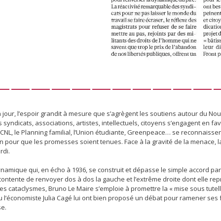
———————————
 jour, l’espoir grandit à mesure que s’agrègent les soutiens autour du No
s syndicats, associations, artistes, intellectuels, citoyens s’engagent en 
CNL, le Planning familial, l’Union étudiante, Greenpeace… se reconnaissen
n pour que les promesses soient tenues. Face à la gravité de la menace, la
rdi.
ynamique qui, en écho à 1936, se construit et dépasse le simple accord part
contente de renvoyer dos à dos la gauche et l’extrême droite dont elle re
es cataclysmes, Bruno Le Maire s’emploie à promettre la « mise sous tutelle
 l’économiste Julia Cagé lui ont bien proposé un débat pour ramener ses fan
e.