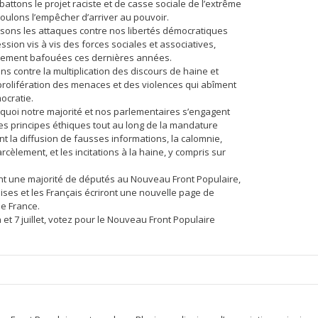
ttons le projet raciste et de casse sociale de l’extrême
voulons l’empêcher d’arriver au pouvoir.
sons les attaques contre nos libertés démocratiques
ession vis à vis des forces sociales et associatives,
èrement bafouées ces dernières années.
ns contre la multiplication des discours de haine et
 prolifération des menaces et des violences qui abîment
ocratie.
rquoi notre majorité et nos parlementaires s’engagent
ces principes éthiques tout au long de la mandature
t la diffusion de fausses informations, la calomnie,
rcèlement, et les incitations à la haine, y compris sur
t une majorité de députés au Nouveau Front Populaire,
ises et les Français écriront une nouvelle page de
 de France.
n et 7 juillet, votez pour le Nouveau Front Populaire