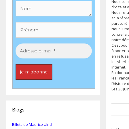
Nous comba
droite et 
Nous refu
et la répr
particuli
Nous lutto
contre la
notre dém
C’est pou
à porter 
en refusan
le cyberha
internet.
En donnan
les França
l’histoire
Les 30 jui
Blogs
Billets de Maurice Ulrich