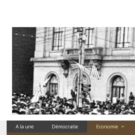
Aller
au
contenu
A la une
Démocratie
Economie