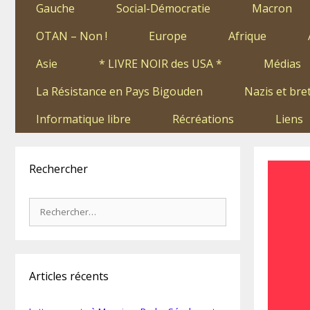
Gauche
Social-Démocratie
Macron
OTAN – Non !
Europe
Afrique
Asie
* LIVRE NOIR des USA *
Médias
La Résistance en Pays Bigouden
Nazis et bre
Informatique libre
Récréations
Liens
Rechercher
Rechercher :
Articles récents