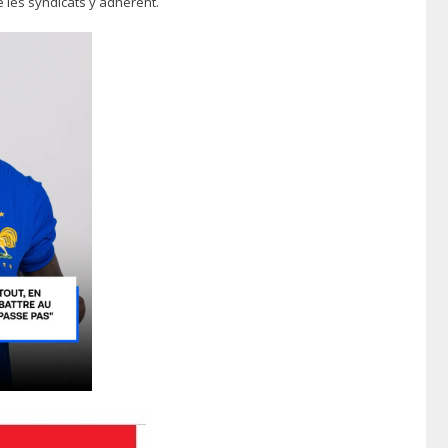
e les syndicats y adhèrent.