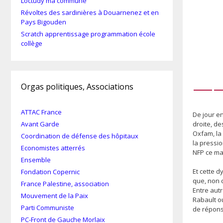
Loctudy ma commune
Révoltes des sardinières à Douarnenez et en
Pays Bigouden
Scratch apprentissage programmation école
collège
—
Orgas politiques, Associations
ATTAC France
De jour en
droite, de
Avant Garde
Oxfam, la 
Coordination de défense des hôpitaux
la pressio
Economistes atterrés
NFP ce ma
Ensemble
Et cette d
Fondation Copernic
que, non 
France Palestine, association
Entre autr
Mouvement de la Paix
Rabault ou
Parti Communiste
de répons
PC-Front de Gauche Morlaix