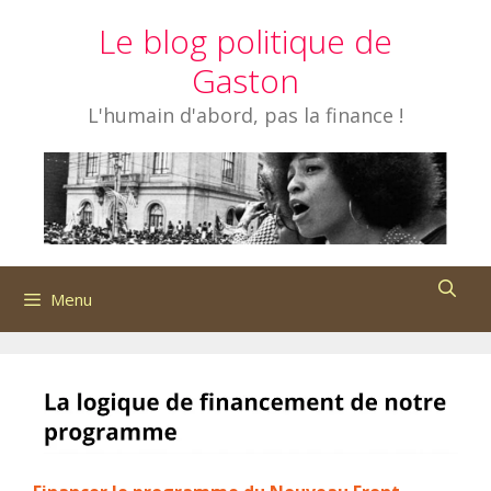
Aller
Le blog politique de
au
contenu
Gaston
L'humain d'abord, pas la finance !
Menu