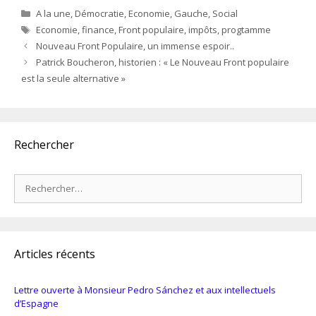
Catégories
A la une
,
Démocratie
,
Economie
,
Gauche
,
Social
Étiquettes
Economie
,
finance
,
Front populaire
,
impôts
,
progtamme
Nouveau Front Populaire, un immense espoir..
Patrick Boucheron, historien : « Le Nouveau Front populaire
est la seule alternative »
Rechercher
Rechercher :
Articles récents
Lettre ouverte à Monsieur Pedro Sánchez et aux intellectuels
d’Espagne