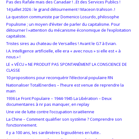
Pas des Rafale mais des Canadair ! ..Et des Services Publics !
14 Juillet 2026 : le grand détournement ! Maceon trahison .!
La question communiste par Domenico Losurdo, philosophe
Populisme ; un moyen d’éviter de parler du capitalisme. Pour
détourner l »attention du mécanisme économique de l’exploitation
capitaliste.
Tristes sires au chateau de Versailles ! Avant le G7 à Evian.
I.A. Intelligence artificielle, elle era « avec nous » si elle est « à
nous.» !
LE « VÉCU » NE PRODUIT PAS SPONTANÉMENT LA CONSCIENCE DE
CLASSE
10 propositions pour reconquérir l’électoral populaire RN
Nationaliser TotalEnerdies – l’heure est venue de reprendre la
main
1936 Le Front Populaire – 1944-1945 La Libération – Deux
documentaires à nr pas manquer, en replay
Une vie de lutte contre l’occupation israëlienne
La Chine – Comment qualifier son système ? Comprendre son
fonctionnement.
Il y a 100 ans, les sardinières bigoudènes en lutte..