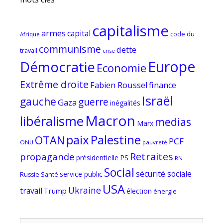
capitalisme
armes
capital
code du
Afrique
communisme
dette
travail
crise
Europe
Démocratie
Economie
Extrême droite
Fabien Roussel
finance
Israël
gauche
guerre
Gaza
inégalités
Macron
libéralisme
medias
Marx
paix
Palestine
OTAN
PCF
ONU
pauvreté
Retraites
propagande
PS
présidentielle
RN
Social
sécurité sociale
service public
Russie
Santé
USA
Ukraine
travail
Trump
élection
énergie
Rechercher :