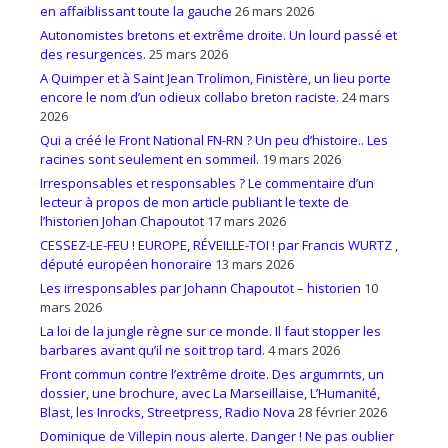
en affaiblissant toute la gauche
26 mars 2026
Autonomistes bretons et extrême droite. Un lourd passé et
des resurgences.
25 mars 2026
A Quimper et à Saint Jean Trolimon, Finistère, un lieu porte
encore le nom d’un odieux collabo breton raciste.
24 mars
2026
Qui a créé le Front National FN-RN ? Un peu d’histoire.. Les
racines sont seulement en sommeil.
19 mars 2026
Irresponsables et responsables ? Le commentaire d’un
lecteur à propos de mon article publiant le texte de
l’historien Johan Chapoutot
17 mars 2026
CESSEZ-LE-FEU ! EUROPE, RÉVEILLE-TOI ! par Francis WURTZ ,
député européen honoraire
13 mars 2026
Les irresponsables par Johann Chapoutot – historien
10
mars 2026
La loi de la jungle règne sur ce monde. Il faut stopper les
barbares avant qu’il ne soit trop tard.
4 mars 2026
Front commun contre l’extrême droite. Des argumrnts, un
dossier, une brochure, avec La Marseillaise, L’Humanité,
Blast, les Inrocks, Streetpress, Radio Nova
28 février 2026
Dominique de Villepin nous alerte. Danger ! Ne pas oublier