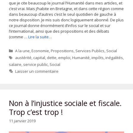
que je cite beaucoup le journal l’Humanité dans mes articles, et
c’est vrai. Mais j’habite en Bretagne, et dans cette région comme
dans beaucoup d’autres c‘est le seul quotidien de gauche à
notre disposition. Je mis suis donc logiquement abonné. De plus
ce journal donne énormément d’infos sur le social et sur
l’international, ainsi que des propositions et des débats
(comme …
Lire la suite…
Catégories
A la une
,
Economie
,
Propositions
,
Services Publics
,
Social
Étiquettes
austérité
,
capital
,
dette
,
emploi
,
Humanité
,
impôts
,
inégalités
,
salaire
,
service public
,
Social
Laisser un commentaire
Non à l’injustice sociale et fiscale.
Trop c’est trop !
11 janvier 2019