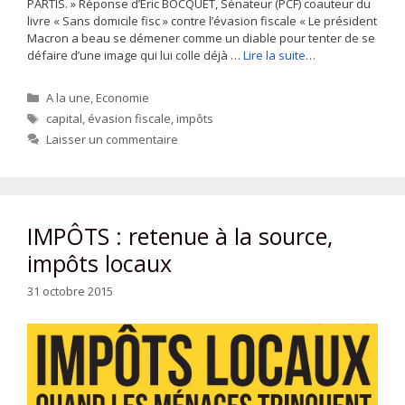
PARTIS. » Réponse d’Eric BOCQUET, Sénateur (PCF) coauteur du
livre « Sans domicile fisc » contre l’évasion fiscale « Le président
Macron a beau se démener comme un diable pour tenter de se
défaire d’une image qui lui colle déjà …
Lire la suite…
Catégories
A la une
,
Economie
Étiquettes
capital
,
évasion fiscale
,
impôts
Laisser un commentaire
IMPÔTS : retenue à la source,
impôts locaux
31 octobre 2015