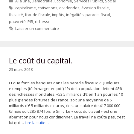
A la une
,
Démocratie
,
Economie
,
Services Publics
,
Social
Étiquettes
capitalisme
,
cotisations
,
dividendes
,
évasion fiscale
,
fiscalité
,
fraude fiscale
,
impôts
,
inégalités
,
paradis fiscal
,
pauvreté
,
PIB
,
richesse
Laisser un commentaire
Le coût du capital.
23 mars 2018
Et que font les banques dans les paradis fiscaux ? Quelques
exemples (télécharger en pdf) 1% de la population détient 48%
des richesses mondiales. +53,5 milliards d’€ en 1 an pour les 10
plus grandes fortunes de France, soit une moyenne de 5
milliards d’€ 5 milliards d’euros, c’est un salaire de 417 000 000
€/mois soit 285 874 fois le Smic Le « coût du travail » est une
aberration pour nous conditionner. Le travail ne coûte pas, c’est
lui qui …
Lire la suite…