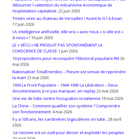
détourner l »attention du mécanisme économique de
l’exploitation capitaliste.
22 juin 2026
Tristes sires au chateau de Versailles ! Avant le G7 à Evian.
17 juin 2026
I.A. Intelligence artificielle, elle era « avec nous » si elle est «
à nous.» !
16 juin 2026
LE « VÉCU » NE PRODUIT PAS SPONTANÉMENT LA
CONSCIENCE DE CLASSE
1 juin 2026
10 propositions pour reconquérir l’électoral populaire RN
26
mai 2026
Nationaliser TotalEnerdies – l’heure est venue de reprendre
la main
23 mai 2026
1936 Le Front Populaire – 1944-1945 La Libération – Deux
documentaires à nr pas manquer, en replay
22 mai 2026
Une vie de lutte contre l’occupation israëlienne
19 mai 2026
La Chine – Comment qualifier son système ? Comprendre
son fonctionnement.
4 mai 2026
Il y a 100 ans, les sardinières bigoudènes en lutte..
28 avril
2026
Le racisme est un outil pour diviser et exploiter les peuples
20 avril 2026