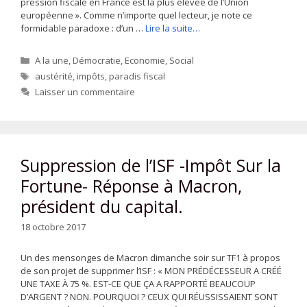
pression fiscale en France est la plus élevée de l’Union
européenne ». Comme n’importe quel lecteur, je note ce
formidable paradoxe : d’un …
Lire la suite…
Catégories
A la une
,
Démocratie
,
Economie
,
Social
Étiquettes
austérité
,
impôts
,
paradis fiscal
Laisser un commentaire
Suppression de l’ISF -Impôt Sur la
Fortune- Réponse à Macron,
président du capital.
18 octobre 2017
Un des mensonges de Macron dimanche soir sur TF1 à propos
de son projet de supprimer l’ISF : « MON PRÉDÉCESSEUR A CRÉÉ
UNE TAXE À 75 %. EST-CE QUE ÇA A RAPPORTÉ BEAUCOUP
D’ARGENT ? NON. POURQUOI ? CEUX QUI RÉUSSISSAIENT SONT