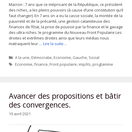
Macron : 7 ans que ce méprisant de la République, ce président
des riches, a les pleins pouvoirs (à cause d’une constitution qu’il
faut changer). En 7 ans on a eu la casse sociale, la montée de la
pauvreté et de la précarité, une gestion calamiteuse des
finances de l’Etat, la prise de pouvoir par la finance et le gavage
des ultra riches. le programme du Nouveau Front Populaire Les
droites et extrêmes droites ainsi que leurs médias nous
matraquent leur …
Lire la suite…
Catégories
A la une
,
Démocratie
,
Economie
,
Gauche
,
Social
Étiquettes
Economie
,
finance
,
Front populaire
,
impôts
,
progtamme
Avancer des propositions et bâtir
des convergences.
19 avril 2021