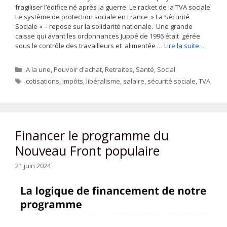
fragiliser l’édifice né après la guerre. Le racket de la TVA sociale
Le système de protection sociale en France » La Sécurité
Sociale « – repose sur la solidarité nationale. Une grande
caisse qui avant les ordonnances Juppé de 1996 était gérée
sous le contrôle des travailleurs et alimentée …
Lire la suite…
Catégories
A la une
,
Pouvoir d'achat
,
Retraites
,
Santé
,
Social
Étiquettes
cotisations
,
impôts
,
libéralisme
,
salaire
,
sécurité sociale
,
TVA
Financer le programme du
Nouveau Front populaire
21 juin 2024