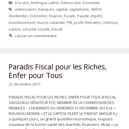
Catégories
A la une
,
Amérique Latine
,
Démocratie
,
Economie
Étiquettes
actionnaires
,
banques
,
capital
,
capitalisme
,
déficit
,
dividendes
,
Economie
,
finance
,
fiscale
,
fraude
,
impôts
,
investissement
,
masse salariale
,
PIB
,
profit
,
Retraites
,
richesse
,
salaire
,
sécurité sociale
,
travail
Laisser un commentaire
Paradis Fiscal pour les Riches,
Enfer pour Tous
22 décembre 2017
PARADIS FISCAL POUR LES RICHES, ENFER POUR TOUS (PASCAL
SAVOLDELLI SÉNATEUR PCF, MEMBRE DE LA COMMISSION DES
FINANCES – L’HUMANITE DU VENDREDI 15 DECEMBRE 2017) LE «
NOUVEAU MONDE » ET LE CAPITAL FILENT LE PARFAIT AMOUR Il y
a quelques jours, un grand quotidien économique, toujours
soucieux de la bonne santé des marchés financiers, titrait « La