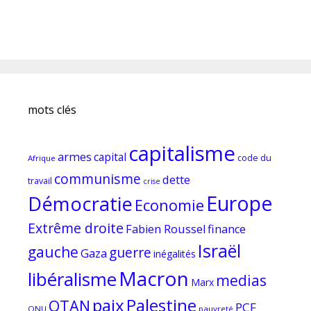
mots clés
capitalisme
armes
capital
code du
Afrique
communisme
dette
travail
crise
Europe
Démocratie
Economie
Extrême droite
Fabien Roussel
finance
Israël
gauche
guerre
Gaza
inégalités
Macron
libéralisme
medias
Marx
paix
Palestine
OTAN
PCF
ONU
pauvreté