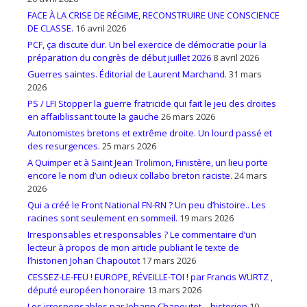
FACE À LA CRISE DE RÉGIME, RECONSTRUIRE UNE CONSCIENCE
DE CLASSE.
16 avril 2026
PCF, ça discute dur. Un bel exercice de démocratie pour la
préparation du congrès de début juillet 2026
8 avril 2026
Guerres saintes. Éditorial de Laurent Marchand.
31 mars
2026
PS / LFI Stopper la guerre fratricide qui fait le jeu des droites
en affaiblissant toute la gauche
26 mars 2026
Autonomistes bretons et extrême droite. Un lourd passé et
des resurgences.
25 mars 2026
A Quimper et à Saint Jean Trolimon, Finistère, un lieu porte
encore le nom d’un odieux collabo breton raciste.
24 mars
2026
Qui a créé le Front National FN-RN ? Un peu d’histoire.. Les
racines sont seulement en sommeil.
19 mars 2026
Irresponsables et responsables ? Le commentaire d’un
lecteur à propos de mon article publiant le texte de
l’historien Johan Chapoutot
17 mars 2026
CESSEZ-LE-FEU ! EUROPE, RÉVEILLE-TOI ! par Francis WURTZ ,
député européen honoraire
13 mars 2026
Les irresponsables par Johann Chapoutot – historien
10