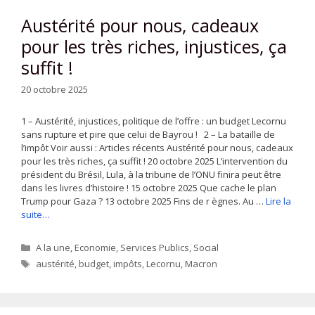
Austérité pour nous, cadeaux
pour les très riches, injustices, ça
suffit !
20 octobre 2025
1 – Austérité, injustices, politique de l’offre : un budget Lecornu
sans rupture et pire que celui de Bayrou ! 2 – La bataille de
l’impôt Voir aussi : Articles récents Austérité pour nous, cadeaux
pour les très riches, ça suffit ! 20 octobre 2025 L’intervention du
président du Brésil, Lula, à la tribune de l’ONU finira peut être
dans les livres d’histoire ! 15 octobre 2025 Que cache le plan
Trump pour Gaza ? 13 octobre 2025 Fins de r ègnes. Au …
Lire la
suite…
Catégories
A la une
,
Economie
,
Services Publics
,
Social
Étiquettes
austérité
,
budget
,
impôts
,
Lecornu
,
Macron