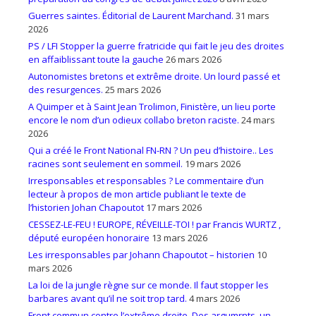
Guerres saintes. Éditorial de Laurent Marchand.
31 mars
2026
PS / LFI Stopper la guerre fratricide qui fait le jeu des droites
en affaiblissant toute la gauche
26 mars 2026
Autonomistes bretons et extrême droite. Un lourd passé et
des resurgences.
25 mars 2026
A Quimper et à Saint Jean Trolimon, Finistère, un lieu porte
encore le nom d’un odieux collabo breton raciste.
24 mars
2026
Qui a créé le Front National FN-RN ? Un peu d’histoire.. Les
racines sont seulement en sommeil.
19 mars 2026
Irresponsables et responsables ? Le commentaire d’un
lecteur à propos de mon article publiant le texte de
l’historien Johan Chapoutot
17 mars 2026
CESSEZ-LE-FEU ! EUROPE, RÉVEILLE-TOI ! par Francis WURTZ ,
député européen honoraire
13 mars 2026
Les irresponsables par Johann Chapoutot – historien
10
mars 2026
La loi de la jungle règne sur ce monde. Il faut stopper les
barbares avant qu’il ne soit trop tard.
4 mars 2026
Front commun contre l’extrême droite. Des argumrnts, un