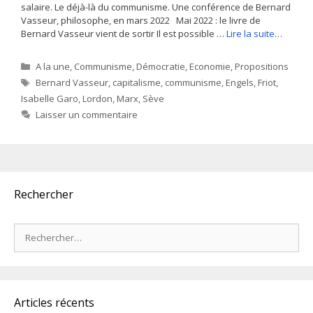
salaire. Le déjà-là du communisme. Une conférence de Bernard
Vasseur, philosophe, en mars 2022 Mai 2022 : le livre de
Bernard Vasseur vient de sortir Il est possible …
Lire la suite…
Catégories
A la une
,
Communisme
,
Démocratie
,
Economie
,
Propositions
Étiquettes
Bernard Vasseur
,
capitalisme
,
communisme
,
Engels
,
Friot
,
Isabelle Garo
,
Lordon
,
Marx
,
Sève
Laisser un commentaire
Rechercher
Rechercher :
Articles récents