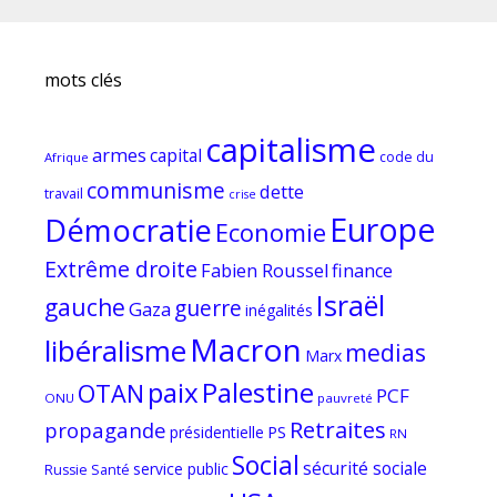
mots clés
capitalisme
armes
capital
code du
Afrique
communisme
dette
travail
crise
Europe
Démocratie
Economie
Extrême droite
Fabien Roussel
finance
Israël
gauche
guerre
Gaza
inégalités
Macron
libéralisme
medias
Marx
paix
Palestine
OTAN
PCF
ONU
pauvreté
Retraites
propagande
PS
présidentielle
RN
Social
sécurité sociale
service public
Russie
Santé