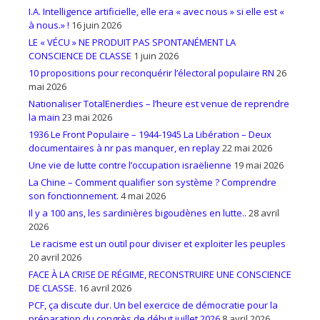
I.A. Intelligence artificielle, elle era « avec nous » si elle est «
à nous.» !
16 juin 2026
LE « VÉCU » NE PRODUIT PAS SPONTANÉMENT LA
CONSCIENCE DE CLASSE
1 juin 2026
10 propositions pour reconquérir l’électoral populaire RN
26
mai 2026
Nationaliser TotalEnerdies – l’heure est venue de reprendre
la main
23 mai 2026
1936 Le Front Populaire – 1944-1945 La Libération – Deux
documentaires à nr pas manquer, en replay
22 mai 2026
Une vie de lutte contre l’occupation israëlienne
19 mai 2026
La Chine – Comment qualifier son système ? Comprendre
son fonctionnement.
4 mai 2026
Il y a 100 ans, les sardinières bigoudènes en lutte..
28 avril
2026
Le racisme est un outil pour diviser et exploiter les peuples
20 avril 2026
FACE À LA CRISE DE RÉGIME, RECONSTRUIRE UNE CONSCIENCE
DE CLASSE.
16 avril 2026
PCF, ça discute dur. Un bel exercice de démocratie pour la
préparation du congrès de début juillet 2026
8 avril 2026