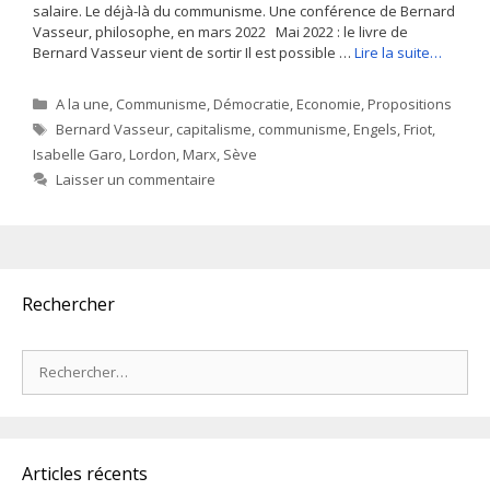
salaire. Le déjà-là du communisme. Une conférence de Bernard
Vasseur, philosophe, en mars 2022 Mai 2022 : le livre de
Bernard Vasseur vient de sortir Il est possible …
Lire la suite…
Catégories
A la une
,
Communisme
,
Démocratie
,
Economie
,
Propositions
Étiquettes
Bernard Vasseur
,
capitalisme
,
communisme
,
Engels
,
Friot
,
Isabelle Garo
,
Lordon
,
Marx
,
Sève
Laisser un commentaire
Rechercher
Rechercher :
Articles récents