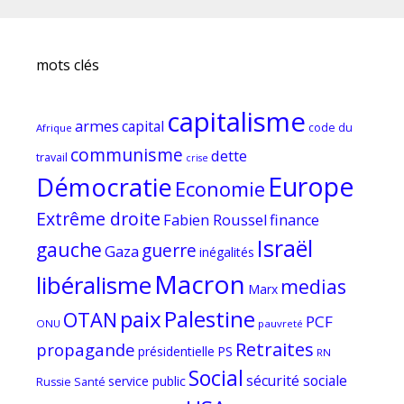
mots clés
capitalisme
armes
capital
code du
Afrique
communisme
dette
travail
crise
Europe
Démocratie
Economie
Extrême droite
Fabien Roussel
finance
Israël
gauche
guerre
Gaza
inégalités
Macron
libéralisme
medias
Marx
paix
Palestine
OTAN
PCF
ONU
pauvreté
Retraites
propagande
PS
présidentielle
RN
Social
sécurité sociale
service public
Russie
Santé