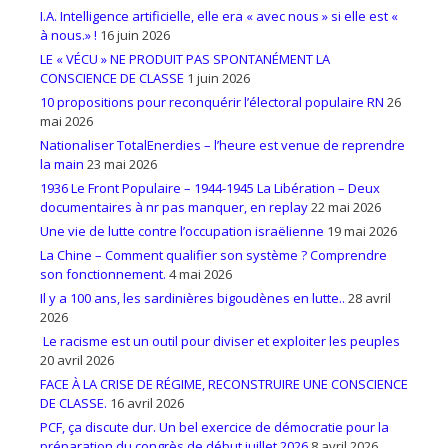
I.A. Intelligence artificielle, elle era « avec nous » si elle est «
à nous.» !
16 juin 2026
LE « VÉCU » NE PRODUIT PAS SPONTANÉMENT LA
CONSCIENCE DE CLASSE
1 juin 2026
10 propositions pour reconquérir l’électoral populaire RN
26
mai 2026
Nationaliser TotalEnerdies – l’heure est venue de reprendre
la main
23 mai 2026
1936 Le Front Populaire – 1944-1945 La Libération – Deux
documentaires à nr pas manquer, en replay
22 mai 2026
Une vie de lutte contre l’occupation israëlienne
19 mai 2026
La Chine – Comment qualifier son système ? Comprendre
son fonctionnement.
4 mai 2026
Il y a 100 ans, les sardinières bigoudènes en lutte..
28 avril
2026
Le racisme est un outil pour diviser et exploiter les peuples
20 avril 2026
FACE À LA CRISE DE RÉGIME, RECONSTRUIRE UNE CONSCIENCE
DE CLASSE.
16 avril 2026
PCF, ça discute dur. Un bel exercice de démocratie pour la
préparation du congrès de début juillet 2026
8 avril 2026