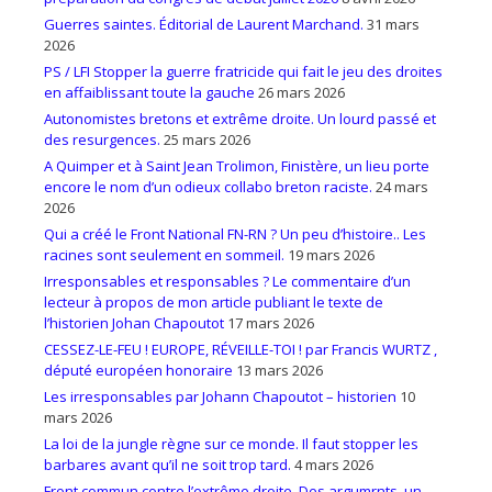
Guerres saintes. Éditorial de Laurent Marchand.
31 mars
2026
PS / LFI Stopper la guerre fratricide qui fait le jeu des droites
en affaiblissant toute la gauche
26 mars 2026
Autonomistes bretons et extrême droite. Un lourd passé et
des resurgences.
25 mars 2026
A Quimper et à Saint Jean Trolimon, Finistère, un lieu porte
encore le nom d’un odieux collabo breton raciste.
24 mars
2026
Qui a créé le Front National FN-RN ? Un peu d’histoire.. Les
racines sont seulement en sommeil.
19 mars 2026
Irresponsables et responsables ? Le commentaire d’un
lecteur à propos de mon article publiant le texte de
l’historien Johan Chapoutot
17 mars 2026
CESSEZ-LE-FEU ! EUROPE, RÉVEILLE-TOI ! par Francis WURTZ ,
député européen honoraire
13 mars 2026
Les irresponsables par Johann Chapoutot – historien
10
mars 2026
La loi de la jungle règne sur ce monde. Il faut stopper les
barbares avant qu’il ne soit trop tard.
4 mars 2026
Front commun contre l’extrême droite. Des argumrnts, un