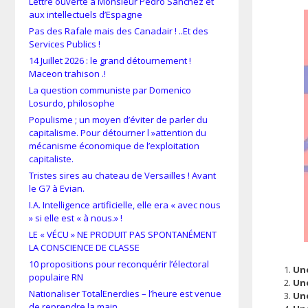
Lettre ouverte à Monsieur Pedro Sánchez et
aux intellectuels d’Espagne
Pas des Rafale mais des Canadair ! ..Et des
Services Publics !
14 Juillet 2026 : le grand détournement !
Maceon trahison .!
La question communiste par Domenico
Losurdo, philosophe
Populisme ; un moyen d’éviter de parler du
capitalisme. Pour détourner l »attention du
mécanisme économique de l’exploitation
capitaliste.
Tristes sires au chateau de Versailles ! Avant
le G7 à Evian.
I.A. Intelligence artificielle, elle era « avec nous
» si elle est « à nous.» !
LE « VÉCU » NE PRODUIT PAS SPONTANÉMENT
LA CONSCIENCE DE CLASSE
10 propositions pour reconquérir l’électoral
Une
populaire RN
Une
Nationaliser TotalEnerdies – l’heure est venue
Une
de reprendre la main