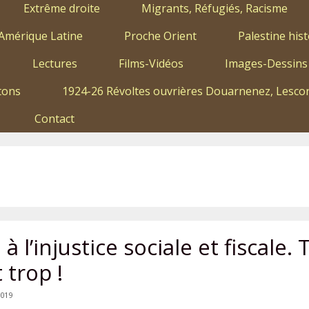
Extrême droite
Migrants, Réfugiés, Racisme
Amérique Latine
Proche Orient
Palestine hist
Lectures
Films-Vidéos
Images-Dessins
tons
1924-26 Révoltes ouvrières Douarnenez, Lescon
Contact
à l’injustice sociale et fiscale. 
t trop !
2019