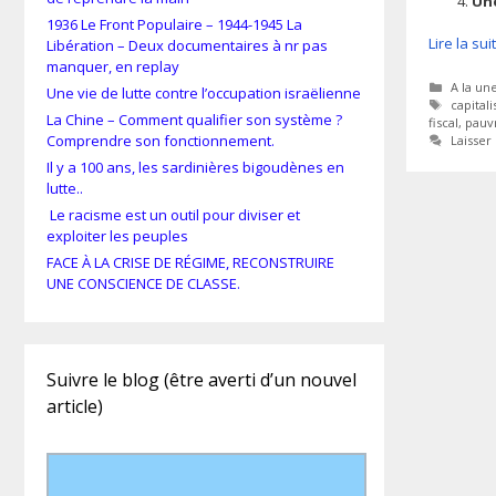
Un
1936 Le Front Populaire – 1944-1945 La
Lire la su
Libération – Deux documentaires à nr pas
manquer, en replay
Catégor
A la un
Une vie de lutte contre l’occupation israëlienne
Étiquet
capital
La Chine – Comment qualifier son système ?
fiscal
,
pauv
Comprendre son fonctionnement.
Laisse
Il y a 100 ans, les sardinières bigoudènes en
lutte..
Le racisme est un outil pour diviser et
exploiter les peuples
FACE À LA CRISE DE RÉGIME, RECONSTRUIRE
UNE CONSCIENCE DE CLASSE.
Suivre le blog (être averti d’un nouvel
article)