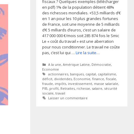
fiscaux ? Quelques exemples (télécharger
en pdf) 1% de la population détient 48%
des richesses mondiales. +53,5 milliards d’€
en 1 an pour les 10 plus grandes fortunes
de France, soit une moyenne de 5 milliards
d’€ 5 milliards d’euros, c’est un salaire de
417 000 000 €/mois soit 285 874 fois le Smic
Le « coût du travail » est une aberration
pour nous conditionner. Le travail ne coûte
pas, c’est lui qui …
Lire la suite…
Catégories
A la une
,
Amérique Latine
,
Démocratie
,
Economie
Étiquettes
actionnaires
,
banques
,
capital
,
capitalisme
,
déficit
,
dividendes
,
Economie
,
finance
,
fiscale
,
fraude
,
impôts
,
investissement
,
masse salariale
,
PIB
,
profit
,
Retraites
,
richesse
,
salaire
,
sécurité
sociale
,
travail
Laisser un commentaire