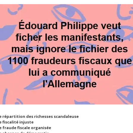
 répartition des richesses scandaleuse
 fiscalité injuste
 fraude fiscale organisée