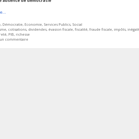
e absence de démocratie
ite…
ies
e
,
Démocratie
,
Economie
,
Services Publics
,
Social
tes
isme
,
cotisations
,
dividendes
,
évasion fiscale
,
fiscalité
,
fraude fiscale
,
impôts
,
inégali
reté
,
PIB
,
richesse
r un commentaire