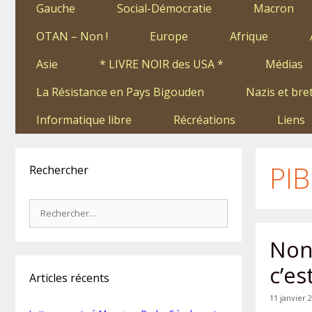
Gauche
Social-Démocratie
Macron
OTAN – Non !
Europe
Afrique
Asie
* LIVRE NOIR des USA *
Médias
La Résistance en Pays Bigouden
Nazis et bre
Informatique libre
Récréations
Liens
PIB
Rechercher
Rechercher :
Non 
c’es
Articles récents
11 janvier 