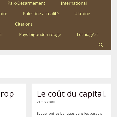
Paix-Désarmement
International
oire
Palestine actualité
Ukraine
Citations
il
Pays bigouden rouge
LechiagArt
Trop
Le coût du capital.
23 mars 2018
Et que font les banques dans les paradis