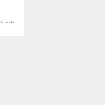
tés
,
paradis