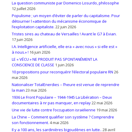
La question communiste par Domenico Losurdo, philosophe
12 juillet 2026
Populisme ; un moyen d’éviter de parler du capitalisme. Pour
détourner l »attention du mécanisme économique de
l’exploitation capitaliste.
22 juin 2026
Tristes sires au chateau de Versailles ! Avant le G7 à Evian.
17 juin 2026
I.A. Intelligence artificielle, elle era « avec nous » si elle est «
à nous.» !
16 juin 2026
LE « VÉCU » NE PRODUIT PAS SPONTANÉMENT LA
CONSCIENCE DE CLASSE
1 juin 2026
10 propositions pour reconquérir l’électoral populaire RN
26
mai 2026
Nationaliser TotalEnerdies – l’heure est venue de reprendre
la main
23 mai 2026
1936 Le Front Populaire – 1944-1945 La Libération – Deux
documentaires à nr pas manquer, en replay
22 mai 2026
Une vie de lutte contre l’occupation israëlienne
19 mai 2026
La Chine – Comment qualifier son système ? Comprendre
son fonctionnement.
4 mai 2026
Il y a 100 ans, les sardinières bigoudènes en lutte..
28 avril