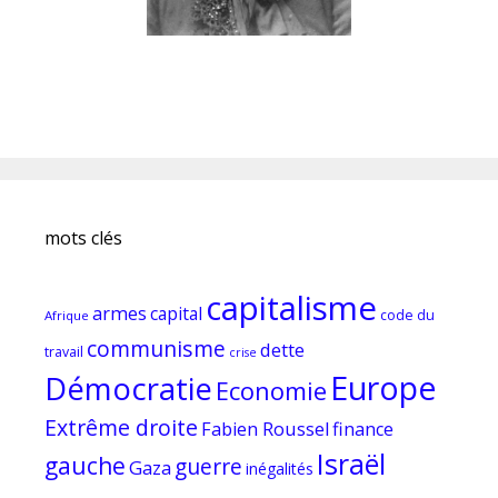
mots clés
capitalisme
armes
capital
code du
Afrique
communisme
dette
travail
crise
Europe
Démocratie
Economie
Extrême droite
Fabien Roussel
finance
Israël
gauche
guerre
Gaza
inégalités