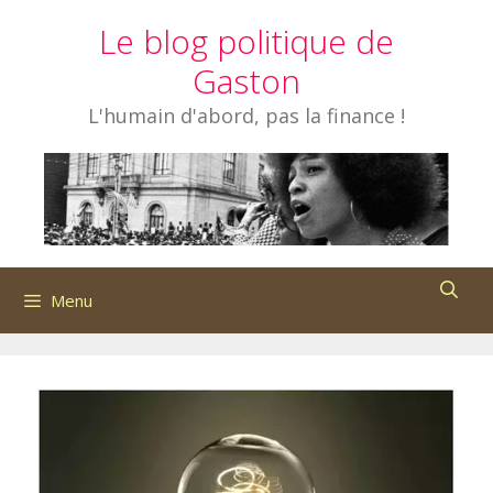
Aller
Le blog politique de
au
contenu
Gaston
L'humain d'abord, pas la finance !
Menu