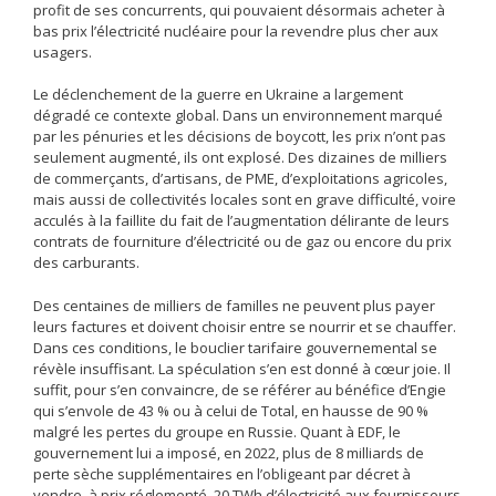
profit de ses concurrents, qui pouvaient désormais acheter à
bas prix l’électricité nucléaire pour la revendre plus cher aux
usagers.
Le déclenchement de la guerre en Ukraine a largement
dégradé ce contexte global. Dans un environnement marqué
par les pénuries et les décisions de boycott, les prix n’ont pas
seulement augmenté, ils ont explosé. Des dizaines de milliers
de commerçants, d’artisans, de PME, d’exploitations agricoles,
mais aussi de collectivités locales sont en grave difficulté, voire
acculés à la faillite du fait de l’augmentation délirante de leurs
contrats de fourniture d’électricité ou de gaz ou encore du prix
des carburants.
Des centaines de milliers de familles ne peuvent plus payer
leurs factures et doivent choisir entre se nourrir et se chauffer.
Dans ces conditions, le bouclier tarifaire gouvernemental se
révèle insuffisant. La spéculation s’en est donné à cœur joie. Il
suffit, pour s’en convaincre, de se référer au bénéfice d’Engie
qui s’envole de 43 % ou à celui de Total, en hausse de 90 %
malgré les pertes du groupe en Russie. Quant à EDF, le
gouvernement lui a imposé, en 2022, plus de 8 milliards de
perte sèche supplémentaires en l’obligeant par décret à
vendre, à prix réglementé, 20 TWh d’électricité aux fournisseurs