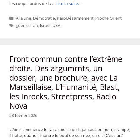
les coups tordus de la …
Lire la suite…
Catégories
A la une
,
Démocratie
,
Paix-Désarmement
,
Proche Orient
Étiquettes
guerre
,
Iran
,
Israël
,
USA
Front commun contre l’extrême
droite. Des argumrnts, un
dossier, une brochure, avec La
Marseillaise, L’Humanité, Blast,
les Inrocks, Streetpress, Radio
Nova
28 février 2026
« Ainsi commence le fascisme. Il ne dit jamais son nom, il rampe,
il flotte, quand il montre le bout de son nez, on dit : C’est lui ?