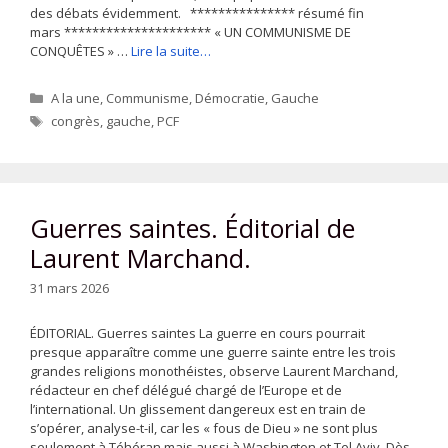
des débats évidemment. *************** résumé fin
mars ********************* « UN COMMUNISME DE
CONQUÊTES » …
Lire la suite…
Catégories
A la une
,
Communisme
,
Démocratie
,
Gauche
Étiquettes
congrès
,
gauche
,
PCF
Guerres saintes. Éditorial de
Laurent Marchand.
31 mars 2026
ÉDITORIAL. Guerres saintes La guerre en cours pourrait
presque apparaître comme une guerre sainte entre les trois
grandes religions monothéistes, observe Laurent Marchand,
rédacteur en chef délégué chargé de l’Europe et de
l’international. Un glissement dangereux est en train de
s’opérer, analyse-t-il, car les « fous de Dieu » ne sont plus
seulement à Téhéran mais aussi à Washington et Tel Aviv. Dès