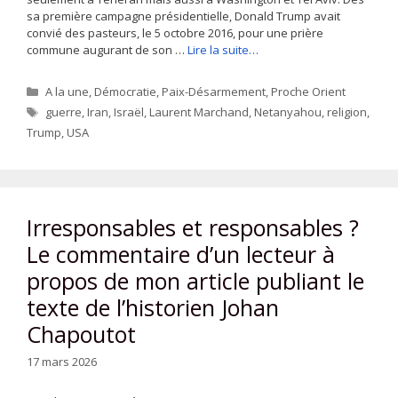
sa première campagne présidentielle, Donald Trump avait
convié des pasteurs, le 5 octobre 2016, pour une prière
commune augurant de son …
Lire la suite…
Catégories
A la une
,
Démocratie
,
Paix-Désarmement
,
Proche Orient
Étiquettes
guerre
,
Iran
,
Israël
,
Laurent Marchand
,
Netanyahou
,
religion
,
Trump
,
USA
Irresponsables et responsables ?
Le commentaire d’un lecteur à
propos de mon article publiant le
texte de l’historien Johan
Chapoutot
17 mars 2026