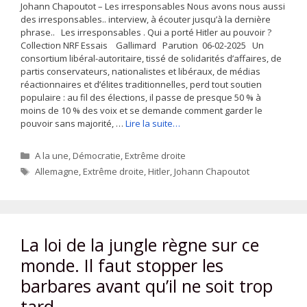
Johann Chapoutot – Les irresponsables Nous avons nous aussi
des irresponsables.. interview, à écouter jusqu’à la dernière
phrase.. Les irresponsables . Qui a porté Hitler au pouvoir ?
Collection NRF Essais Gallimard Parution 06-02-2025 Un
consortium libéral-autoritaire, tissé de solidarités d’affaires, de
partis conservateurs, nationalistes et libéraux, de médias
réactionnaires et d’élites traditionnelles, perd tout soutien
populaire : au fil des élections, il passe de presque 50 % à
moins de 10 % des voix et se demande comment garder le
pouvoir sans majorité, …
Lire la suite…
Catégories
A la une
,
Démocratie
,
Extrême droite
Étiquettes
Allemagne
,
Extrême droite
,
Hitler
,
Johann Chapoutot
La loi de la jungle règne sur ce
monde. Il faut stopper les
barbares avant qu’il ne soit trop
tard.