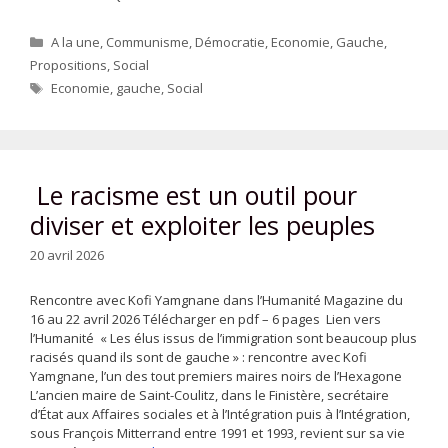
Catégories
A la une
,
Communisme
,
Démocratie
,
Economie
,
Gauche
,
Propositions
,
Social
Étiquettes
Economie
,
gauche
,
Social
Le racisme est un outil pour
diviser et exploiter les peuples
20 avril 2026
Rencontre avec Kofi Yamgnane dans l’Humanité Magazine du
16 au 22 avril 2026 Télécharger en pdf – 6 pages Lien vers
l’Humanité « Les élus issus de l’immigration sont beaucoup plus
racisés quand ils sont de gauche » : rencontre avec Kofi
Yamgnane, l’un des tout premiers maires noirs de l’Hexagone
L’ancien maire de Saint-Coulitz, dans le Finistère, secrétaire
d’État aux Affaires sociales et à l’Intégration puis à l’Intégration,
sous François Mitterrand entre 1991 et 1993, revient sur sa vie