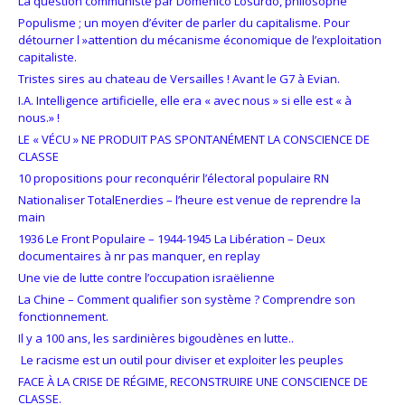
La question communiste par Domenico Losurdo, philosophe
Populisme ; un moyen d’éviter de parler du capitalisme. Pour
détourner l »attention du mécanisme économique de l’exploitation
capitaliste.
Tristes sires au chateau de Versailles ! Avant le G7 à Evian.
I.A. Intelligence artificielle, elle era « avec nous » si elle est « à
nous.» !
LE « VÉCU » NE PRODUIT PAS SPONTANÉMENT LA CONSCIENCE DE
CLASSE
10 propositions pour reconquérir l’électoral populaire RN
Nationaliser TotalEnerdies – l’heure est venue de reprendre la
main
1936 Le Front Populaire – 1944-1945 La Libération – Deux
documentaires à nr pas manquer, en replay
Une vie de lutte contre l’occupation israëlienne
La Chine – Comment qualifier son système ? Comprendre son
fonctionnement.
Il y a 100 ans, les sardinières bigoudènes en lutte..
Le racisme est un outil pour diviser et exploiter les peuples
FACE À LA CRISE DE RÉGIME, RECONSTRUIRE UNE CONSCIENCE DE
CLASSE.