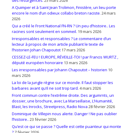
des resurgences.
25 mars 2026
A Quimper et à Saint Jean Trolimon, Finistère, un lieu porte
encore le nom d’un odieux collabo breton raciste.
24 mars
2026
Qui a créé le Front National FN-RN ? Un peu d’histoire.. Les
racines sont seulement en sommeil.
19 mars 2026
Irresponsables et responsables ? Le commentaire d’un
lecteur à propos de mon article publiant le texte de
l’historien Johan Chapoutot
17 mars 2026
CESSEZ-LE-FEU ! EUROPE, RÉVEILLE-TOI ! par Francis WURTZ ,
député européen honoraire
13 mars 2026
Les irresponsables par Johann Chapoutot – historien
10
mars 2026
La loi de la jungle règne sur ce monde. Il faut stopper les
barbares avant qu’il ne soit trop tard.
4 mars 2026
Front commun contre l’extrême droite. Des argumrnts, un
dossier, une brochure, avec La Marseillaise, L’Humanité,
Blast, les Inrocks, Streetpress, Radio Nova
28 février 2026
Dominique de Villepin nous alerte. Danger ! Ne pas oublier
l’histoire..
23 février 2026
Qu’est ce qui se passe ? Quelle est cette puanteur qui monte
?
7 février 2026