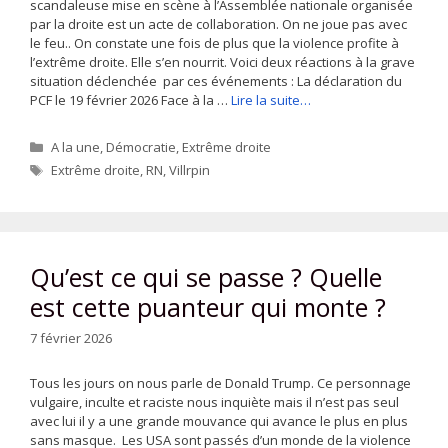
scandaleuse mise en scène à l’Assemblée nationale organisée
par la droite est un acte de collaboration. On ne joue pas avec
le feu.. On constate une fois de plus que la violence profite à
l’extrême droite. Elle s’en nourrit. Voici deux réactions à la grave
situation déclenchée par ces événements : La déclaration du
PCF le 19 février 2026 Face à la …
Lire la suite…
Catégories
A la une
,
Démocratie
,
Extrême droite
Étiquettes
Extrême droite
,
RN
,
Villrpin
Qu’est ce qui se passe ? Quelle
est cette puanteur qui monte ?
7 février 2026
Tous les jours on nous parle de Donald Trump. Ce personnage
vulgaire, inculte et raciste nous inquiète mais il n’est pas seul
avec lui il y a une grande mouvance qui avance le plus en plus
sans masque. Les USA sont passés d’un monde de la violence