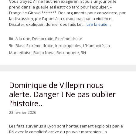
Vous croyez ? Il ne faut rien exagérer ! Et puis un jour on le
prend dans la gueule et il est trop tard pour l’expulser. »
Françoise Giroud ******* Des arguments pour convaincre, par
la discussion, par l’appel à la raison, pas par la violence.
Discuter, expliquer, donner des faits Le …
Lire la suite…
Catégories
A la une
,
Démocratie
,
Extrême droite
Étiquettes
Blast
,
Extrême droite
,
Inrockuptibles
,
L'Humanité
,
La
Marseillaise
,
Radio Nova
,
Reconquete
,
RN
Dominique de Villepin nous
alerte. Danger ! Ne pas oublier
l’histoire..
23 février 2026
Les faits survenus à Lyon sont honteusement exploités par le
RN avec la complicité active du pouvoir macronien. La