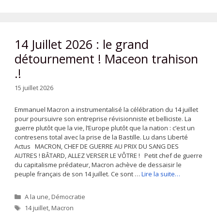
14 Juillet 2026 : le grand
détournement ! Maceon trahison
.!
15 juillet 2026
Emmanuel Macron a instrumentalisé la célébration du 14 juillet
pour poursuivre son entreprise révisionniste et belliciste. La
guerre plutôt que la vie, l’Europe plutôt que la nation : c’est un
contresens total avec la prise de la Bastille. Lu dans Liberté
Actus MACRON, CHEF DE GUERRE AU PRIX DU SANG DES
AUTRES ! BÂTARD, ALLEZ VERSER LE VÔTRE ! Petit chef de guerre
du capitalisme prédateur, Macron achève de dessaisir le
peuple français de son 14 juillet. Ce sont …
Lire la suite…
Catégories
A la une
,
Démocratie
Étiquettes
14 juillet
,
Macron