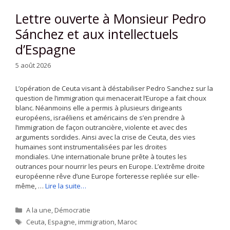
Lettre ouverte à Monsieur Pedro
Sánchez et aux intellectuels
d’Espagne
5 août 2026
L’opération de Ceuta visant à déstabiliser Pedro Sanchez sur la
question de l’immigration qui menacerait l’Europe a fait choux
blanc. Néanmoins elle a permis à plusieurs dirigeants
européens, israéliens et américains de s’en prendre à
l’immigration de façon outrancière, violente et avec des
arguments sordides. Ainsi avec la crise de Ceuta, des vies
humaines sont instrumentalisées par les droites
mondiales. Une internationale brune prête à toutes les
outrances pour nourrir les peurs en Europe. L’extrême droite
européenne rêve d’une Europe forteresse repliée sur elle-
même, …
Lire la suite…
Catégories
A la une
,
Démocratie
Étiquettes
Ceuta
,
Espagne
,
immigration
,
Maroc