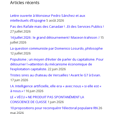
Articles récents
Lettre ouverte à Monsieur Pedro Sánchez et aux
intellectuels d’Espagne
5 août 2026
Pas des Rafale mais des Canadair ! ..Et des Services Publics !
27 juillet 2026
14 Juillet 2026 : le grand détournement ! Maceon trahison .!
15
juillet 2026
La question communiste par Domenico Losurdo, philosophe
12 juillet 2026
Populisme ; un moyen d’éviter de parler du capitalisme. Pour
détourner l »attention du mécanisme économique de
l’exploitation capitaliste.
22 juin 2026
Tristes sires au chateau de Versailles ! Avant le G7 à Evian.
17 juin 2026
I.A. Intelligence artificielle, elle era « avec nous » si elle est «
à nous.» !
16 juin 2026
LE « VÉCU » NE PRODUIT PAS SPONTANÉMENT LA
CONSCIENCE DE CLASSE
1 juin 2026
10 propositions pour reconquérir l’électoral populaire RN
26
mai 2026