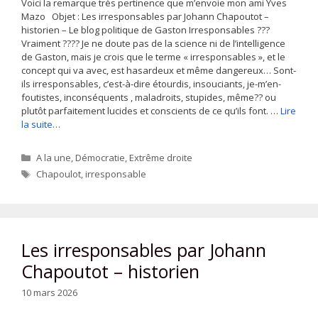
Voici la remarque très pertinence que m’envoie mon ami Yves
Mazo Objet : Les irresponsables par Johann Chapoutot –
historien – Le blog politique de Gaston Irresponsables ???
Vraiment ???? Je ne doute pas de la science ni de l’intelligence
de Gaston, mais je crois que le terme « irresponsables », et le
concept qui va avec, est hasardeux et même dangereux… Sont-
ils irresponsables, c’est-à-dire étourdis, insouciants, je-m’en-
foutistes, inconséquents , maladroits, stupides, même?? ou
plutôt parfaitement lucides et conscients de ce qu’ils font. …
Lire
la suite…
Catégories
A la une
,
Démocratie
,
Extrême droite
Étiquettes
Chapoulot
,
irresponsable
Les irresponsables par Johann
Chapoutot – historien
10 mars 2026