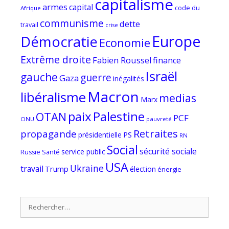
capitalisme
armes
capital
code du
Afrique
communisme
dette
travail
crise
Europe
Démocratie
Economie
Extrême droite
Fabien Roussel
finance
Israël
gauche
guerre
Gaza
inégalités
Macron
libéralisme
medias
Marx
paix
Palestine
OTAN
PCF
ONU
pauvreté
Retraites
propagande
PS
présidentielle
RN
Social
sécurité sociale
service public
Russie
Santé
USA
Ukraine
travail
Trump
élection
énergie
Rechercher :