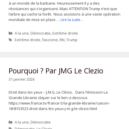
à un monde de la barbarie. Heureusement il y a des
résistances qui s’organisent. Mais ATTENTION Trump n’est que
l’arbre qui cache la forêt. Nous assistons à une vaste opération
mondiale de mise en place …
Lire la suite…
Catégories
A la une
,
Démocratie
,
Extrême droite
Étiquettes
Extrême droite
,
fascisme
,
RN
,
Trump
Pourquoi ? Par JMG Le Clezio
31 janvier 2026
Droit dans les yeux – J.M.G. Le Clézio. Dans l’émission La
Grande Librairie cliquer sur le lien ci-dessous
https://www.france.tv/france-5/la-grande-librairie/saison-
18/8153523-droit-dans-les-yeux-j-m-g-le-clezio.html
Catégories
A la une
,
Démocratie
Étiquettes
Démocratie
,
Le Clezio