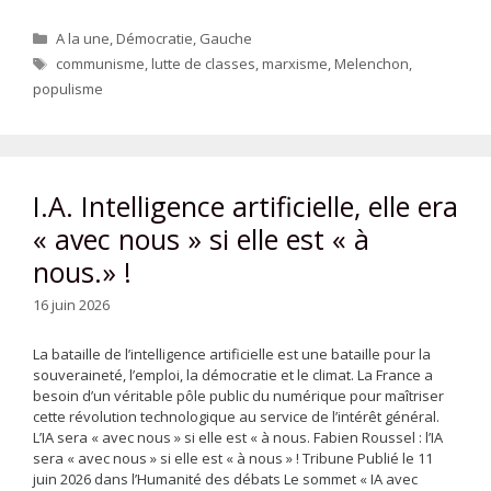
Catégories
A la une
,
Démocratie
,
Gauche
Étiquettes
communisme
,
lutte de classes
,
marxisme
,
Melenchon
,
populisme
I.A. Intelligence artificielle, elle era
« avec nous » si elle est « à
nous.» !
16 juin 2026
La bataille de l’intelligence artificielle est une bataille pour la
souveraineté, l’emploi, la démocratie et le climat. La France a
besoin d’un véritable pôle public du numérique pour maîtriser
cette révolution technologique au service de l’intérêt général.
L’IA sera « avec nous » si elle est « à nous. Fabien Roussel : l’IA
sera « avec nous » si elle est « à nous » ! Tribune Publié le 11
juin 2026 dans l’Humanité des débats Le sommet « IA avec