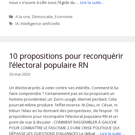
nous » s’ouvre à Lille sous l’égide du …
Lire la suite…
Catégories
A la une
,
Démocratie
,
Economie
Étiquettes
IA
,
Intelligence artificielle
10 propositions pour reconquérir
l’électoral populaire RN
26 mai 2026
Un électorat près à voter contre ses intérêts. Comment le lui
faire comprendre ? Certainement pas en lui proposant un
homme providentiel, un Zorro usagé, éternel perdant. Cela
pourrait même produire l’effet inverse. Ni Dieu, ni César, ni
tribun ! Mais en lui donnant des perspectives, de l’espoir. 10
propositions pour reconquérir l’électoral populaire RN et un
point de vue à discuter : COMMENT RASSEMBLER À GAUCHE
POUR COMBATTRE LE FASCISME 2.0 UNE CRISE POLITIQUE QUI
DÉPASSE LES QUESTIONS D’ALLIANCES Le débat …
Lire la suite…