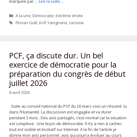
marquée par …
Lire la suite…
Catégories
A la une
,
Démocratie
,
Extrême droite
Étiquettes
Florian Gulli
,
Kofi Yamgnane
,
racisme
PCF, ça discute dur. Un bel
exercice de démocratie pour la
préparation du congrès de début
juillet 2026
8 avril 2026
Suite au conseil national du PCF du 26 mars voici un résumé lu
dans l’Humanité. La discussion est engagée et va durer
pendant 3 mois.. Des avis partagés, c’est normal car la situation
est complexe . Une leçon de démocratie. Il n’y a rien à cacher,
tout est visible et évolutif sur Internet. A la fin de l’article je
donne mon avis personnel, avis qui pourra évoluer au cours