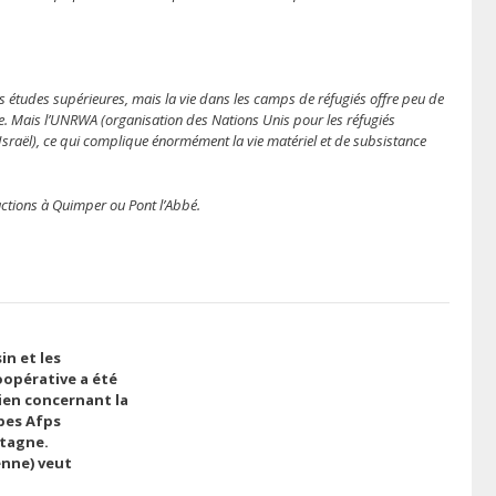
études supérieures, mais la vie dans les camps de réfugiés offre peu de
e. Mais l’UNRWA (organisation des Nations Unis pour les réfugiés
d’Israël), ce qui complique énormément la vie matériel et de subsistance
ctions à Quimper ou Pont l’Abbé.
in et les
coopérative a été
lien concernant la
upes Afps
etagne.
ienne) veut