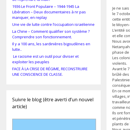
1936 Le Front Populaire – 1944-1945 La
Je ne sais
Libération – Deux documentaires à nr pas
le 7 octob
manquer, en replay
cette enti
Une vie de lutte contre l’occupation israëlienne
le Moyen-O
L’entité s
La Chine – Comment qualifier son système ?
et elle co
Comprendre son fonctionnement.
Nous avons
Il y a 100 ans, les sardinières bigoudènes en
Netanyaho
lutte..
phase de 
Le racisme est un outil pour diviser et
Les coloni
exploiter les peuples
violents.
Avant le 7
FACE À LA CRISE DE RÉGIME, RECONSTRUIRE
brûlé des
UNE CONSCIENCE DE CLASSE.
Palestini
conséquen
En ce mome
villages, 
Suivre le blog (être averti d’un nouvel
travailleu
article)
comme nou
Ils ont f
et pénètre
plants de
Nous avon