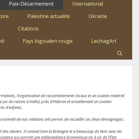
Paix-Désarmement
International
oire
Palestine actualité
Ukraine
Citations
il
Pays bigouden rouge
LechiagArt
nformations, l’organisation de rassemblements locaux et un soutien matériel
 jus de raisins à Hallul, près d’Hebron et actuellement un soutien
rès d’enfants.
oximité de nos relations ont permis de recueillir ces deux témoignages:
 des oliviers. Il connait bien la Bretagne et a beaucoup de liens avec les
résistance qui permet une indépendance économique vis à vis de l’État