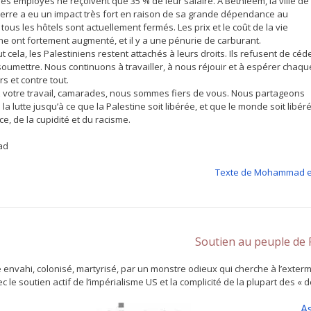
es employés ne reçoivent que 35 % de leur salaire. À Bethléem, la ville de 
guerre a eu un impact très fort en raison de sa grande dépendance au
 tous les hôtels sont actuellement fermés. Les prix et le coût de la vie
ne ont fortement augmenté, et il y a une pénurie de carburant.
t cela, les Palestiniens restent attachés à leurs droits. Ils refusent de céd
soumettre. Nous continuons à travailler, à nous réjouir et à espérer chaqu
rs et contre tout.
 votre travail, camarades, nous sommes fiers de vous. Nous partageons
la lutte jusqu’à ce que la Palestine soit libérée, et que le monde soit libér
ice, de la cupidité et du racisme.
ad
Texte de Mohammad e
Soutien au peuple de 
 envahi, colonisé, martyrisé, par un monstre odieux qui cherche à l’exterm
ec le soutien actif de l’impérialisme US et la complicité de la plupart des «
As