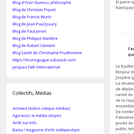
Et parce 
Blog d'Yvon Quiniou, philosophe
Raed pays
Blog de Christian Piquet
Blog de Francis Wurtz
Blog de Jean-Paul Jouary
Blog de Paul Jorion
Blog de Philippe Marlière
Blog de Robert Clement
Te
Blog Santé de Christophe Prudhomme
qu
https://brunoguigue.substack.com/
Le 8 juille
Jacques Fath International
Bonjour de
J’espère 
La situati
de déplac
Collectifs, Médias
rareté de 
de la Cisj
ensemble 
Acrimed (Action critique médias)
De nombre
Agoravox, le média citoyen
Palestinie
Arrêt sur Info
privée de 
public, te
Basta ! magazine d'info indépendant