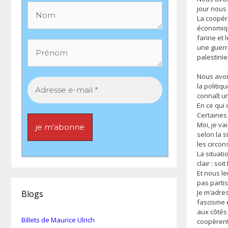
jour nous 
La coopér
économiqu
farine et 
une guerr
palestinie
Nous avon
la politiq
connaît u
En ce qui 
Certaines
Moi, je va
selon la s
les circon
La situati
clair : soit
Et nous l
pas partis
Je m’adres
Blogs
fascisme e
aux côtés 
Billets de Maurice Ulrich
coopèrent 