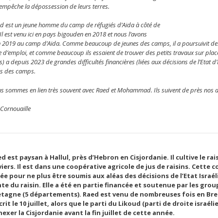
 empêche la dépossession de leurs terres.
st un jeune homme du camp de réfugiés d’Aida à côté de
Il est venu ici en pays bigouden en 2018 et nous l’avons
n 2019 au camp d’Aida. Comme beaucoup de jeunes des camps, il a poursuivit des 
e d’emploi, et comme beaucoup ils essaient de trouver des petits travaux sur plac
s) a depuis 2023 de grandes difficultés financières (liées aux décisions de l’Etat 
és des camps.
s sommes en lien très souvent avec Raed et Mohammad. Ils suivent de près nos a
 Cornouaille
d est paysan à Hallul, près d’Hebron en Cisjordanie. Il cultive le rais
viers. Il est dans une coopérative agricole de jus de raisins. Cette 
ée pour ne plus être soumis aux aléas des décisions de l’Etat Israé
te du raisin. Elle a été en partie financée et soutenue par les gro
etagne (5 départements). Raed est venu de nombreuses fois en Br
écrit le 10 juillet, alors que le parti du Likoud (parti de droite israél
exer la Cisjordanie avant la fin juillet de cette année.