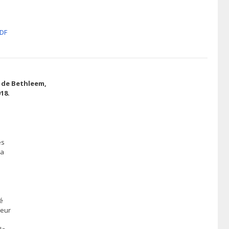
PDF
 de Bethleem,
18.
es
la
s
té
teur