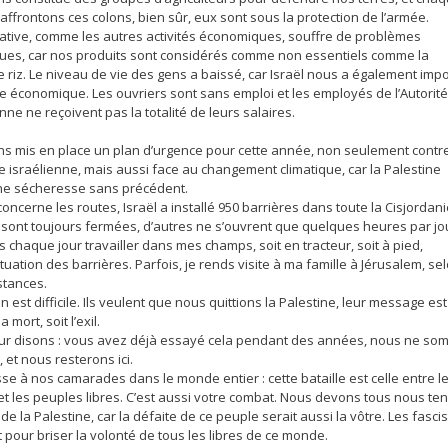
affrontons ces colons, bien sûr, eux sont sous la protection de l’armée.
ative, comme les autres activités économiques, souffre de problèmes
es, car nos produits sont considérés comme non essentiels comme la
le riz. Le niveau de vie des gens a baissé, car Israël nous a également imp
e économique. Les ouvriers sont sans emploi et les employés de l’Autorité
nne ne reçoivent pas la totalité de leurs salaires.
s mis en place un plan d’urgence pour cette année, non seulement contr
ue israélienne, mais aussi face au changement climatique, car la Palestine
ne sécheresse sans précédent.
concerne les routes, Israël a installé 950 barrières dans toute la Cisjordani
 sont toujours fermées, d’autres ne s’ouvrent que quelques heures par jo
is chaque jour travailler dans mes champs, soit en tracteur, soit à pied,
ituation des barrières. Parfois, je rends visite à ma famille à Jérusalem, se
stances.
on est difficile. Ils veulent que nous quittions la Palestine, leur message est
 la mort, soit l’exil.
eur disons : vous avez déjà essayé cela pendant des années, nous ne s
, et nous resterons ici.
se à nos camarades dans le monde entier : cette bataille est celle entre l
t les peuples libres. C’est aussi votre combat. Nous devons tous nous ten
de la Palestine, car la défaite de ce peuple serait aussi la vôtre. Les fasci
pour briser la volonté de tous les libres de ce monde.