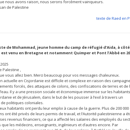
que nous avons raison, nous serons forcément vainqueurs.
an de Palestine
texte de Raed en 
xte de Mohammad, jeune homme du camp de réfugié d’Aida, à côté
i est venu en Bretagne et notamment Quimper et Pont l’Abbé en 20
t 2025
 Palestine ,
que vous allez bien. Merci beaucoup pour vos messages chaleureux.
on actuelle en Cisjordanie est difficile et complexe en raison des campagn
ements forcés, des attaques de colons, des confiscations de terres et de 
l’eau. Il y a une pression sociale et économique immense sur les habitant
ordanie et de Jérusalem, dans le but de les pousser à l’exil à travers un
de politiques coloniales.
ux habitants ont perdu leur emploi à cause de la guerre. Plus de 200 000
ns ont été privés de leurs permis de travail, et l’Autorité palestinienne a é
ses revenus financiers, ce qui a affecté les salaires des employés du sec
ls que les médecins, enseignants, ingénieurs et d’autres encore. Par