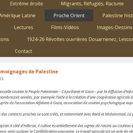
Extrême droite
Migrants, Réfugiés, Racisme
Amérique Latine
Proche Orient
Palestine hist
Lectures
Films-Vidéos
Images-Dessins
tons
1924-26 Révoltes ouvrières Douarnenez, Lescon
Contact
émoignages de Palestine
025
ouaille soutien le Peuple Palestinien – Cisjordanie et Gaza – par la diffusion d’i
ombreuses années, par exemple: l’aide à la création d’une coopérative agricole de
uprès de l’association Atfaluna à Gaza, association de soutien psychologique aup
et des contacts proches se sont créés, et notamment avec Raed et Mohammad. La pr
ysan à côté d’Hébron, il cultive essentiellement des vignes de raisins au couteau et
nce, ainsi qu’avec la Confédération paysanne. Le travail agricole est un acte de 