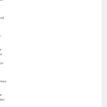
osé
e
e.
ur.
lon
ommes
e
ir
stes