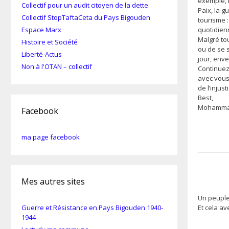
exemple, l
Collectif pour un audit citoyen de la dette
Paix, la 
Collectif StopTaftaCeta du Pays Bigouden
tourisme :
quotidien
Espace Marx
Malgré tou
Histoire et Société
ou de se 
Liberté-Actus
jour, enve
Non à l'OTAN – collectif
Continuez
avec vous 
de l’injust
Best,
Mohamm
Facebook
ma page facebook
Mes autres sites
Un peuple
Guerre et Résistance en Pays Bigouden 1940-
Et cela av
1944