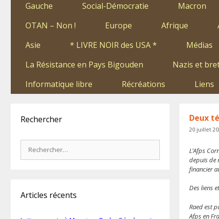
Gauche
Social-Démocratie
Macron
OTAN – Non !
Europe
Afrique
Asie
* LIVRE NOIR des USA *
Médias
La Résistance en Pays Bigouden
Nazis et bre
Informatique libre
Récréations
Liens
Deux t
Rechercher
20 juillet 2
Rechercher :
L’Afps Corn
depuis de n
financier a
Des liens 
Articles récents
Raed est pa
Afps en Fra