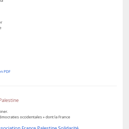
la
er
e
é
n PDF
Palestine
iner.
 démocraties occidentales » dont la France
sociation France Palestine Solidarité