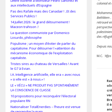
Lettre ouverte à Monsieur Pedro Sánchez et
colonial et
aux intellectuels d’Espagne
Pas des Rafale mais des Canadair ! ..Et des
Mohammad e
Services Publics !
Bethléem . 
14 Juillet 2026 : le grand détournement !
retrouvé e
Maceon trahison .!
perspectiv
palestinien
La question communiste par Domenico
des réfugi
Losurdo, philosophe
Populisme ; un moyen d’éviter de parler du
Depuis nou
capitalisme. Pour détourner l »attention du
mécanisme économique de l’exploitation
M.C.
‘Afps
capitaliste.
Tristes sires au chateau de Versailles ! Avant
le G7 à Evian.
I.A. Intelligence artificielle, elle era « avec nous
» si elle est « à nous.» !
Rae
LE « VÉCU » NE PRODUIT PAS SPONTANÉMENT
oli
LA CONSCIENCE DE CLASSE
cré
ven
10 propositions pour reconquérir l’électoral
Br
populaire RN
Il 
Nationaliser TotalEnerdies – l’heure est venue
ann
de reprendre la main