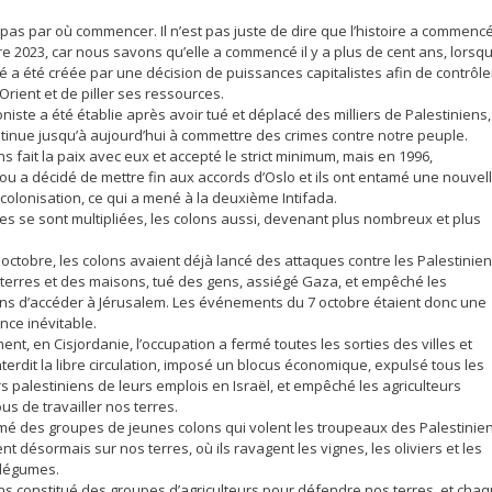
 pas par où commencer. Il n’est pas juste de dire que l’histoire a commenc
re 2023, car nous savons qu’elle a commencé il y a plus de cent ans, lorsq
té a été créée par une décision de puissances capitalistes afin de contrôle
rient et de piller ses ressources.
ioniste a été établie après avoir tué et déplacé des milliers de Palestiniens,
ntinue jusqu’à aujourd’hui à commettre des crimes contre notre peuple.
 fait la paix avec eux et accepté le strict minimum, mais en 1996,
u a décidé de mettre fin aux accords d’Oslo et ils ont entamé une nouvel
colonisation, ce qui a mené à la deuxième Intifada.
es se sont multipliées, les colons aussi, devenant plus nombreux et plus
 octobre, les colons avaient déjà lancé des attaques contre les Palestinien
 terres et des maisons, tué des gens, assiégé Gaza, et empêché les
ens d’accéder à Jérusalem. Les événements du 7 octobre étaient donc une
ce inévitable.
nt, en Cisjordanie, l’occupation a fermé toutes les sorties des villes et
interdit la libre circulation, imposé un blocus économique, expulsé tous les
rs palestiniens de leurs emplois en Israël, et empêché les agriculteurs
s de travailler nos terres.
ormé des groupes de jeunes colons qui volent les troupeaux des Palestinie
nt désormais sur nos terres, où ils ravagent les vignes, les oliviers et les
 légumes.
s constitué des groupes d’agriculteurs pour défendre nos terres, et cha