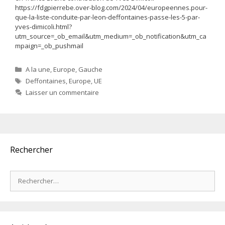
https://fdgpierrebe.over-blog.com/2024/04/europeennes.pour-
que-la-liste-conduite-par-leon-deffontaines-passe-les-5-par-
yves-dimicoli.html?
utm_source=_ob_email&utm_medium=_ob_notification&utm_ca
mpaign=_ob_pushmail
Catégories
A la une
,
Europe
,
Gauche
Étiquettes
Deffontaines
,
Europe
,
UE
Laisser un commentaire
Rechercher
Rechercher :