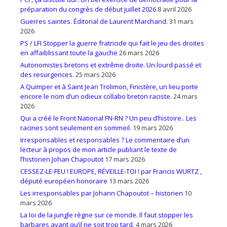
préparation du congrès de début juillet 2026
8 avril 2026
Guerres saintes. Éditorial de Laurent Marchand.
31 mars
2026
PS / LFI Stopper la guerre fratricide qui fait le jeu des droites
en affaiblissant toute la gauche
26 mars 2026
Autonomistes bretons et extrême droite. Un lourd passé et
des resurgences.
25 mars 2026
A Quimper et à Saint Jean Trolimon, Finistère, un lieu porte
encore le nom d’un odieux collabo breton raciste.
24 mars
2026
Qui a créé le Front National FN-RN ? Un peu d’histoire.. Les
racines sont seulement en sommeil.
19 mars 2026
Irresponsables et responsables ? Le commentaire d’un
lecteur à propos de mon article publiant le texte de
l’historien Johan Chapoutot
17 mars 2026
CESSEZ-LE-FEU ! EUROPE, RÉVEILLE-TOI ! par Francis WURTZ ,
député européen honoraire
13 mars 2026
Les irresponsables par Johann Chapoutot – historien
10
mars 2026
La loi de la jungle règne sur ce monde. Il faut stopper les
barbares avant qu’il ne soit trop tard.
4 mars 2026