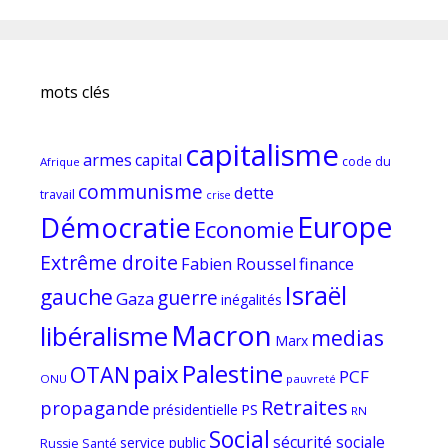
mots clés
capitalisme
armes
capital
code du
Afrique
communisme
dette
travail
crise
Europe
Démocratie
Economie
Extrême droite
Fabien Roussel
finance
Israël
gauche
guerre
Gaza
inégalités
Macron
libéralisme
medias
Marx
paix
Palestine
OTAN
PCF
ONU
pauvreté
Retraites
propagande
PS
présidentielle
RN
Social
sécurité sociale
service public
Russie
Santé