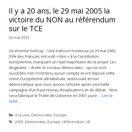
Il y a 20 ans, le 29 mai 2005 la
victoire du NON au référendum
sur le TCE
26 mai 2025
Un énorme hold-up – Une trahison honteuse Le 29 mai 2005,
55% des Français ont voté « Non » à la Constitution
européenne, marquant un rejet majoritaire de ce projet. Les
dirigeants – droite et sociaux démocrates – qui se sont
succédés n’en n’ont tenu aucun compte et ont imposé cette
Union Européenne ultralibérale, antisociale et non
démocratique que nous avions refusée après une belle
campagne d’un haut niveau d’explications et de débat. Ainsi
sera fabriqué le Traité de Lisbonne en 2007, pure …
Lire la
suite…
Catégories
A la une
,
Démocratie
,
Europe
Étiquettes
2005
,
Démocratie
,
Europe
,
référendum
,
UE