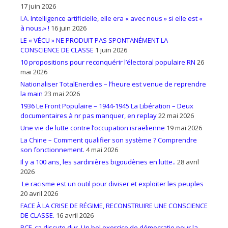
17 juin 2026
I.A. Intelligence artificielle, elle era « avec nous » si elle est «
à nous.» !
16 juin 2026
LE « VÉCU » NE PRODUIT PAS SPONTANÉMENT LA
CONSCIENCE DE CLASSE
1 juin 2026
10 propositions pour reconquérir l’électoral populaire RN
26
mai 2026
Nationaliser TotalEnerdies – l’heure est venue de reprendre
la main
23 mai 2026
1936 Le Front Populaire – 1944-1945 La Libération – Deux
documentaires à nr pas manquer, en replay
22 mai 2026
Une vie de lutte contre l’occupation israëlienne
19 mai 2026
La Chine – Comment qualifier son système ? Comprendre
son fonctionnement.
4 mai 2026
Il y a 100 ans, les sardinières bigoudènes en lutte..
28 avril
2026
Le racisme est un outil pour diviser et exploiter les peuples
20 avril 2026
FACE À LA CRISE DE RÉGIME, RECONSTRUIRE UNE CONSCIENCE
DE CLASSE.
16 avril 2026
PCF, ça discute dur. Un bel exercice de démocratie pour la