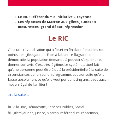
Le RIC : Référendum d’Initiative Citoyenne
Les réponses de Macron aux gilets jaunes : 4
mesurettes, grand débat, répression.
Le RIC
C’est une revendication qui a fleuri en fin d’année sur les rond-
points des gilets jaunes. Face à l’absence flagrante de
démocratie, la population demande à pouvoir s’exprimer et
donner son avis. C’est très légitime. Le système actuel fait
qu’une personne peut être élue à la présidentielle à la suite de
circonstances et non sur un programme, et qu’ensuite qu’elle
fasse absolument ce qu’elle veut pendant cinq ans, avec aucun
moyen légal de l’arrêter !
Lire la suite…
Catégories
A la une
,
Démocratie
,
Services Publics
,
Social
Étiquettes
gilets jaunes
,
justice
,
Macron
,
référendum
,
répartition
,