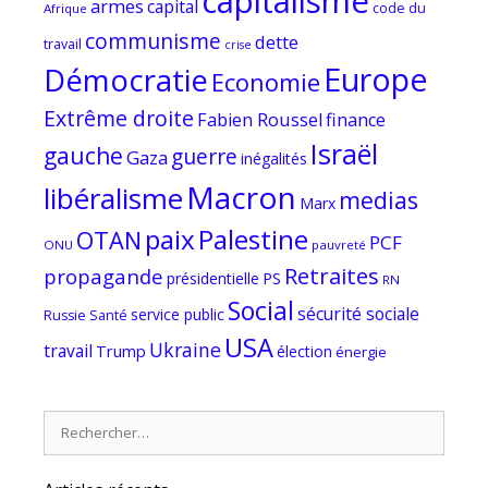
capitalisme
armes
capital
code du
Afrique
communisme
dette
travail
crise
Europe
Démocratie
Economie
Extrême droite
Fabien Roussel
finance
Israël
gauche
guerre
Gaza
inégalités
Macron
libéralisme
medias
Marx
paix
Palestine
OTAN
PCF
ONU
pauvreté
Retraites
propagande
PS
présidentielle
RN
Social
sécurité sociale
service public
Russie
Santé
USA
Ukraine
travail
Trump
élection
énergie
Rechercher :