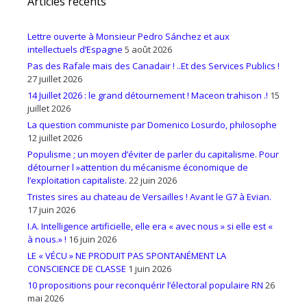
Articles récents
Lettre ouverte à Monsieur Pedro Sánchez et aux
intellectuels d’Espagne
5 août 2026
Pas des Rafale mais des Canadair ! ..Et des Services Publics !
27 juillet 2026
14 Juillet 2026 : le grand détournement ! Maceon trahison .!
15
juillet 2026
La question communiste par Domenico Losurdo, philosophe
12 juillet 2026
Populisme ; un moyen d’éviter de parler du capitalisme. Pour
détourner l »attention du mécanisme économique de
l’exploitation capitaliste.
22 juin 2026
Tristes sires au chateau de Versailles ! Avant le G7 à Evian.
17 juin 2026
I.A. Intelligence artificielle, elle era « avec nous » si elle est «
à nous.» !
16 juin 2026
LE « VÉCU » NE PRODUIT PAS SPONTANÉMENT LA
CONSCIENCE DE CLASSE
1 juin 2026
10 propositions pour reconquérir l’électoral populaire RN
26
mai 2026