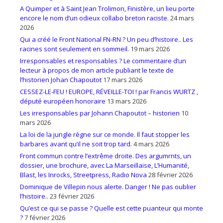
A Quimper et à Saint Jean Trolimon, Finistère, un lieu porte
encore le nom d’un odieux collabo breton raciste.
24 mars
2026
Qui a créé le Front National FN-RN ? Un peu d’histoire.. Les
racines sont seulement en sommeil.
19 mars 2026
Irresponsables et responsables ? Le commentaire d’un
lecteur à propos de mon article publiant le texte de
l’historien Johan Chapoutot
17 mars 2026
CESSEZ-LE-FEU ! EUROPE, RÉVEILLE-TOI ! par Francis WURTZ ,
député européen honoraire
13 mars 2026
Les irresponsables par Johann Chapoutot – historien
10
mars 2026
La loi de la jungle règne sur ce monde. Il faut stopper les
barbares avant qu’il ne soit trop tard.
4 mars 2026
Front commun contre l’extrême droite. Des argumrnts, un
dossier, une brochure, avec La Marseillaise, L’Humanité,
Blast, les Inrocks, Streetpress, Radio Nova
28 février 2026
Dominique de Villepin nous alerte. Danger ! Ne pas oublier
l’histoire..
23 février 2026
Qu’est ce qui se passe ? Quelle est cette puanteur qui monte
?
7 février 2026