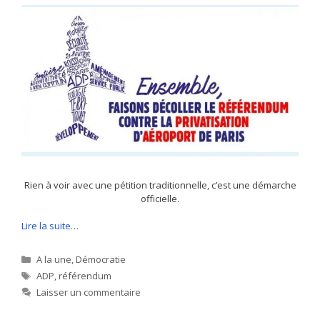
Rien à voir avec une pétition traditionnelle, c’est une démarche
officielle.
Lire la suite…
Catégories
A la une
,
Démocratie
Étiquettes
ADP
,
référendum
Laisser un commentaire