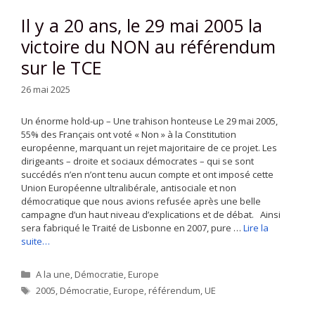
Il y a 20 ans, le 29 mai 2005 la
victoire du NON au référendum
sur le TCE
26 mai 2025
Un énorme hold-up – Une trahison honteuse Le 29 mai 2005,
55% des Français ont voté « Non » à la Constitution
européenne, marquant un rejet majoritaire de ce projet. Les
dirigeants – droite et sociaux démocrates – qui se sont
succédés n’en n’ont tenu aucun compte et ont imposé cette
Union Européenne ultralibérale, antisociale et non
démocratique que nous avions refusée après une belle
campagne d’un haut niveau d’explications et de débat. Ainsi
sera fabriqué le Traité de Lisbonne en 2007, pure …
Lire la
suite…
Catégories
A la une
,
Démocratie
,
Europe
Étiquettes
2005
,
Démocratie
,
Europe
,
référendum
,
UE