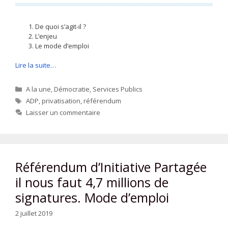
De quoi s’agit-il ?
L’enjeu
Le mode d’emploi
Lire la suite…
Catégories
A la une
,
Démocratie
,
Services Publics
Étiquettes
ADP
,
privatisation
,
référendum
Laisser un commentaire
Référendum d’Initiative Partagée
il nous faut 4,7 millions de
signatures. Mode d’emploi
2 juillet 2019