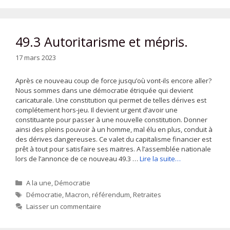
49.3 Autoritarisme et mépris.
17 mars 2023
Après ce nouveau coup de force jusqu’où vont-ils encore aller?
Nous sommes dans une démocratie étriquée qui devient
caricaturale. Une constitution qui permet de telles dérives est
complétement hors-jeu. Il devient urgent d’avoir une
constituante pour passer à une nouvelle constitution. Donner
ainsi des pleins pouvoir à un homme, mal élu en plus, conduit à
des dérives dangereuses. Ce valet du capitalisme financier est
prêt à tout pour satisfaire ses maitres. A l’assemblée nationale
lors de l’annonce de ce nouveau 49.3 …
Lire la suite…
Catégories
A la une
,
Démocratie
Étiquettes
Démocratie
,
Macron
,
référendum
,
Retraites
Laisser un commentaire