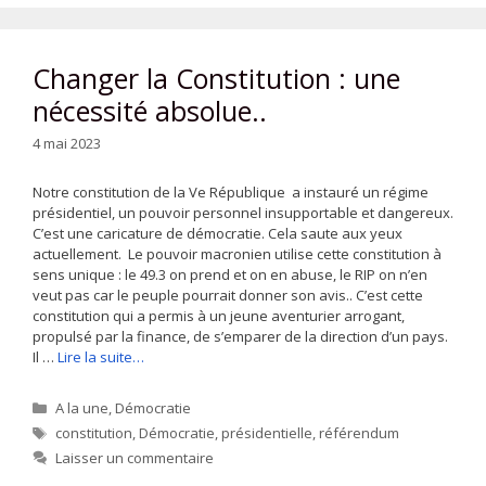
Changer la Constitution : une
nécessité absolue..
4 mai 2023
Notre constitution de la Ve République a instauré un régime
présidentiel, un pouvoir personnel insupportable et dangereux.
C’est une caricature de démocratie. Cela saute aux yeux
actuellement. Le pouvoir macronien utilise cette constitution à
sens unique : le 49.3 on prend et on en abuse, le RIP on n’en
veut pas car le peuple pourrait donner son avis.. C’est cette
constitution qui a permis à un jeune aventurier arrogant,
propulsé par la finance, de s’emparer de la direction d’un pays.
Il …
Lire la suite…
Catégories
A la une
,
Démocratie
Étiquettes
constitution
,
Démocratie
,
présidentielle
,
référendum
Laisser un commentaire