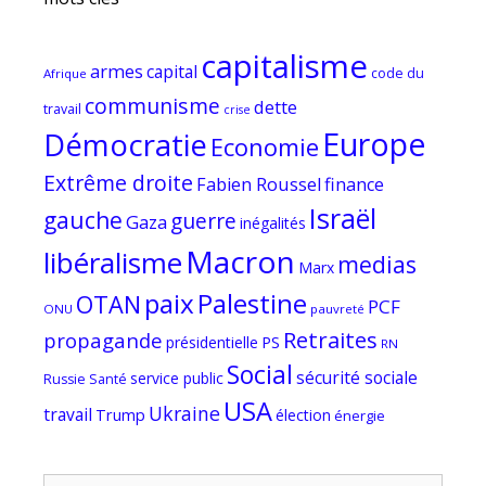
capitalisme
armes
capital
code du
Afrique
communisme
dette
travail
crise
Europe
Démocratie
Economie
Extrême droite
Fabien Roussel
finance
Israël
gauche
guerre
Gaza
inégalités
Macron
libéralisme
medias
Marx
paix
Palestine
OTAN
PCF
ONU
pauvreté
Retraites
propagande
PS
présidentielle
RN
Social
sécurité sociale
service public
Russie
Santé
USA
Ukraine
travail
Trump
élection
énergie
Rechercher :