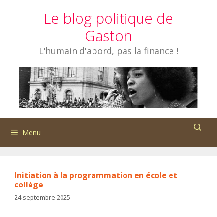
Aller
Le blog politique de
au
contenu
Gaston
L'humain d'abord, pas la finance !
Menu
Initiation à la programmation en école et
collège
24 septembre 2025