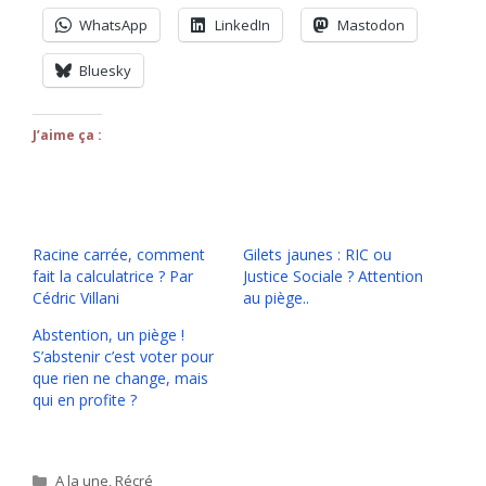
WhatsApp
LinkedIn
Mastodon
Bluesky
J’aime ça :
Racine carrée, comment
Gilets jaunes : RIC ou
fait la calculatrice ? Par
Justice Sociale ? Attention
Cédric Villani
au piège..
Abstention, un piège !
S’abstenir c’est voter pour
que rien ne change, mais
qui en profite ?
Catégories
A la une
,
Récré