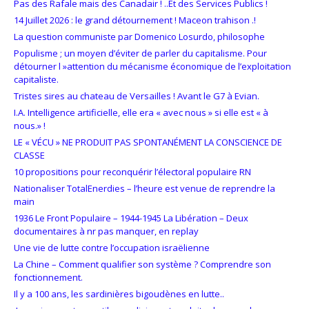
Pas des Rafale mais des Canadair ! ..Et des Services Publics !
14 Juillet 2026 : le grand détournement ! Maceon trahison .!
La question communiste par Domenico Losurdo, philosophe
Populisme ; un moyen d’éviter de parler du capitalisme. Pour
détourner l »attention du mécanisme économique de l’exploitation
capitaliste.
Tristes sires au chateau de Versailles ! Avant le G7 à Evian.
I.A. Intelligence artificielle, elle era « avec nous » si elle est « à
nous.» !
LE « VÉCU » NE PRODUIT PAS SPONTANÉMENT LA CONSCIENCE DE
CLASSE
10 propositions pour reconquérir l’électoral populaire RN
Nationaliser TotalEnerdies – l’heure est venue de reprendre la
main
1936 Le Front Populaire – 1944-1945 La Libération – Deux
documentaires à nr pas manquer, en replay
Une vie de lutte contre l’occupation israëlienne
La Chine – Comment qualifier son système ? Comprendre son
fonctionnement.
Il y a 100 ans, les sardinières bigoudènes en lutte..