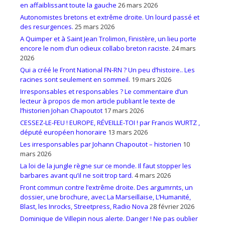
en affaiblissant toute la gauche
26 mars 2026
Autonomistes bretons et extrême droite. Un lourd passé et
des resurgences.
25 mars 2026
A Quimper et à Saint Jean Trolimon, Finistère, un lieu porte
encore le nom d’un odieux collabo breton raciste.
24 mars
2026
Qui a créé le Front National FN-RN ? Un peu d’histoire.. Les
racines sont seulement en sommeil.
19 mars 2026
Irresponsables et responsables ? Le commentaire d’un
lecteur à propos de mon article publiant le texte de
l’historien Johan Chapoutot
17 mars 2026
CESSEZ-LE-FEU ! EUROPE, RÉVEILLE-TOI ! par Francis WURTZ ,
député européen honoraire
13 mars 2026
Les irresponsables par Johann Chapoutot – historien
10
mars 2026
La loi de la jungle règne sur ce monde. Il faut stopper les
barbares avant qu’il ne soit trop tard.
4 mars 2026
Front commun contre l’extrême droite. Des argumrnts, un
dossier, une brochure, avec La Marseillaise, L’Humanité,
Blast, les Inrocks, Streetpress, Radio Nova
28 février 2026
Dominique de Villepin nous alerte. Danger ! Ne pas oublier