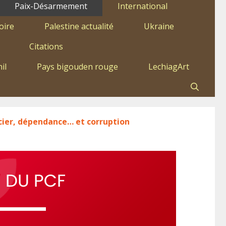
Paix-Désarmement
International
oire
Palestine actualité
Ukraine
Citations
il
Pays bigouden rouge
LechiagArt
ncier, dépendance… et corruption