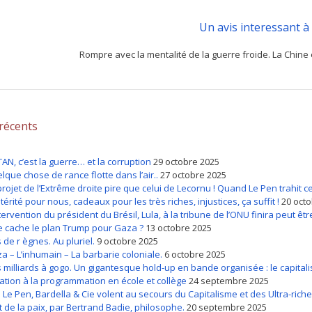
Un avis interessant à
Rompre avec la mentalité de la guerre froide. La Chine
 récents
TAN, c’est la guerre… et la corruption
29 octobre 2025
lque chose de rance flotte dans l’air..
27 octobre 2025
projet de l’Extrême droite pire que celui de Lecornu ! Quand Le Pen trahit ce
térité pour nous, cadeaux pour les très riches, injustices, ça suffit !
20 oct
ntervention du président du Brésil, Lula, à la tribune de l’ONU finira peut être
 cache le plan Trump pour Gaza ?
13 octobre 2025
s de r ègnes. Au pluriel.
9 octobre 2025
a – L’inhumain – La barbarie coloniale.
6 octobre 2025
 milliards à gogo. Un gigantesque hold-up en bande organisée : le capital
tiation à la programmation en école et collège
24 septembre 2025
: Le Pen, Bardella & Cie volent au secours du Capitalisme et des Ultra-rich
rt de la paix, par Bertrand Badie, philosophe.
20 septembre 2025