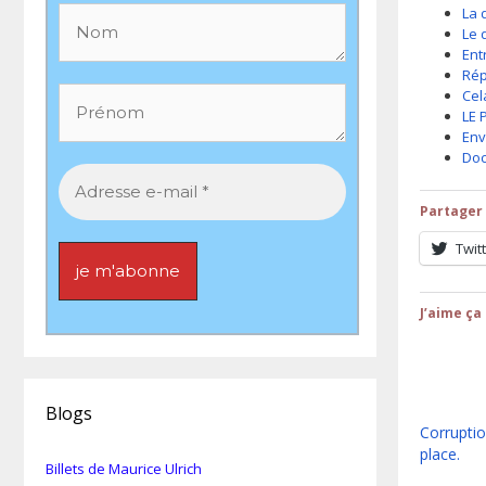
La 
Le 
Ent
Rép
Cela
LE 
Env
Doc
Partager 
Twit
J’aime ça 
Blogs
Corruptio
place.
Billets de Maurice Ulrich