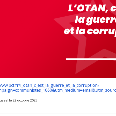
www.pcf.fr/l_otan_c_est_la_guerre_et_la_corruption?
mpaign=communistes_1060&utm_medium=email&utm_sourc
ussel le 22 octobre 2025