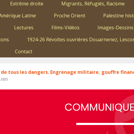
Extrême droite
Migrants, Réfugiés, Racisme
Amérique Latine
Proche Orient
Palestine hist
Lectures
Films-Vidéos
Images-Dessins
tons
1924-26 Révoltes ouvrières Douarnenez, Lescon
Contact
de tous les dangers. Engrenage militaire, gouffre fina
 2025