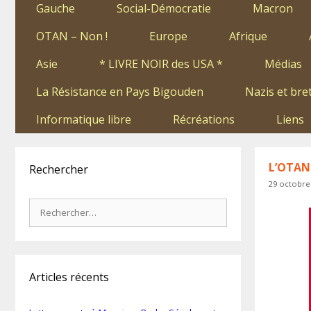
Gauche
Social-Démocratie
Macron
OTAN – Non !
Europe
Afrique
Asie
* LIVRE NOIR des USA *
Médias
La Résistance en Pays Bigouden
Nazis et bre
Informatique libre
Récréations
Liens
L’OTAN 
Rechercher
29 octobre
Rechercher :
Articles récents