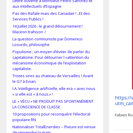
Lettre ouverte à Monsieur Pedro Sánchez et
aux intellectuels d’Espagne
Pas des Rafale mais des Canadair ! ..Et des
Services Publics !
14 Juillet 2026 : le grand détournement !
Maceon trahison .!
La question communiste par Domenico
Losurdo, philosophe
Populisme ; un moyen d’éviter de parler du
capitalisme. Pour détourner l »attention du
mécanisme économique de l’exploitation
capitaliste.
Tristes sires au chateau de Versailles ! Avant
le G7 à Evian.
I.A. Intelligence artificielle, elle era « avec nous
» si elle est « à nous.» !
https://
LE « VÉCU » NE PRODUIT PAS SPONTANÉMENT
utm_ca
LA CONSCIENCE DE CLASSE
10 propositions pour reconquérir l’électoral
Fabien Ro
populaire RN
Nationaliser TotalEnerdies – l’heure est venue
de reprendre la main