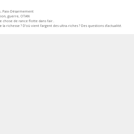
ies
e
,
Paix-Désarmement
tes
tion
,
guerre
,
OTAN
 chose de rance flotte dans l’air..
 la richesse ? D’où vient l’argent des ultra-riches ? Des questions d’actualité.