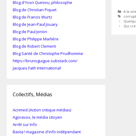
Blog d'Yvon Quiniou, philosophe
Blog de Christian Piquet
Catégor
A la un
Étiquet
corrup
Blog de Francis Wurtz
Quelque
Blog de Jean-Paul Jouary
Qui crée
Blog de Paul Jorion
Blog de Philippe Marlière
Blog de Robert Clement
Blog Santé de Christophe Prudhomme
https://brunoguigue.substack.com/
Jacques Fath International
Collectifs, Médias
Acrimed (Action critique médias)
Agoravox, le média citoyen
Arrêt sur Info
Basta ! magazine d'info indépendant