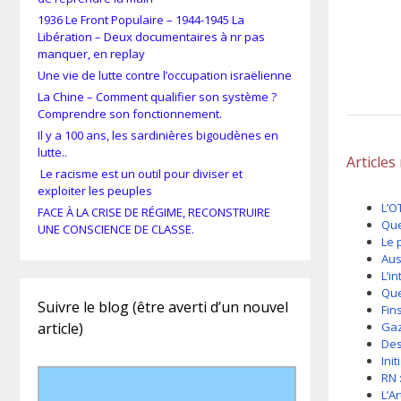
1936 Le Front Populaire – 1944-1945 La
Libération – Deux documentaires à nr pas
manquer, en replay
Une vie de lutte contre l’occupation israëlienne
La Chine – Comment qualifier son système ?
Comprendre son fonctionnement.
Il y a 100 ans, les sardinières bigoudènes en
lutte..
Articles
Le racisme est un outil pour diviser et
exploiter les peuples
L’O
FACE À LA CRISE DE RÉGIME, RECONSTRUIRE
Que
UNE CONSCIENCE DE CLASSE.
Le 
Aus
L’i
Que
Suivre le blog (être averti d’un nouvel
Fin
article)
Gaz
Des
Ini
RN 
L’A