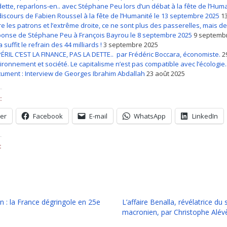
dette, reparlons-en.. avec Stéphane Peu lors d’un débat à la fête de l’Hum
discours de Fabien Roussel à la fête de l’Humanité le 13 septembre 2025
1
re les patrons et l’extrême droite, ce ne sont plus des passerelles, mais de
onse de Stéphane Peu à François Bayrou le 8 septembre 2025
9 septemb
 suffit le refrain des 44 milliards !
3 septembre 2025
PÉRIL C’EST LA FINANCE, PAS LA DETTE.. par Frédéric Boccara, économiste.
2
ironnement et société. Le capitalisme n’est pas compatible avec l’écologie.
ument : Interview de Georges Ibrahim Abdallah
23 août 2025
:
ter
Facebook
E-mail
WhatsApp
LinkedIn
:
n : la France dégringole en 25e
L’affaire Benalla, révélatrice du
macronien, par Christophe Alév