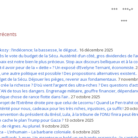
*** ***+*
***
 récents
kozy : l’indécence; la bassesse, le dégout..
16 décembre 2025
ès le vote du budget de la Sécu. Austérité d’un côté, gros dividendes de l’a
paix est notre bien le plus précieux. Stop aux discours belliqueux et à la c
t-il avoir peur de la « dette » ? Un exposé d’Evelyne Ternant, économiste.
2
, une autre politique est possible ! Des propositions alternatives existent..
get de la Sécu. Déjouer les pièges, revenir aux fondamentaux.
7 novembr
 crée la richesse ? D’où vient l’argent des ultra-riches ? Des questions d’act
TAN de tous les dangers. Engrenage militaire, gouffre financier, dépendan
lque chose de rance flotte dans l’air..
27 octobre 2025
projet de l’Extrême droite pire que celui de Lecornu ! Quand Le Pen trahit ce
térité pour nous, cadeaux pour les très riches, injustices, ça suffit !
20 oct
ntervention du président du Brésil, Lula, à la tribune de l’ONU finira peut être
 cache le plan Trump pour Gaza ?
13 octobre 2025
s de règnes. Au pluriel.
9 octobre 2025
a – L’inhumain – La barbarie coloniale.
6 octobre 2025
 milliards à gogo. Un gigantesque hold-up en bande organisée : le capital