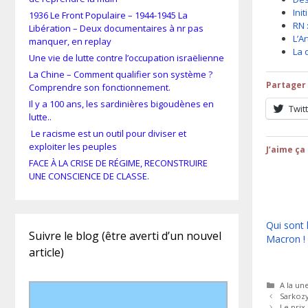
Ini
1936 Le Front Populaire – 1944-1945 La
RN 
Libération – Deux documentaires à nr pas
L’A
manquer, en replay
La 
Une vie de lutte contre l’occupation israëlienne
La Chine – Comment qualifier son système ?
Partager 
Comprendre son fonctionnement.
Il y a 100 ans, les sardinières bigoudènes en
Twit
lutte..
Le racisme est un outil pour diviser et
exploiter les peuples
J’aime ça 
FACE À LA CRISE DE RÉGIME, RECONSTRUIRE
UNE CONSCIENCE DE CLASSE.
Qui sont 
Suivre le blog (être averti d’un nouvel
Macron !
article)
Catégor
A la un
Sarkozy 
Le prix