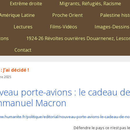
Extrême droite
Migrants, Réfugiés, Racisme
Amérique Latine
Proche Orient
Palestine hist
Lectures
Films-Vidéos
Images-Dessins
tons
1924-26 Révoltes ouvrières Douarnenez, Lescon
Contact
 J’ai décidé !
re 2025
eau porte-avions : le cadeau de 
mmanuel Macron
ww.humanite.fr/politique/editorial/nouveau-porte-avions-le-cadeau-de-n
Défendre le pays ce n’est pas le 