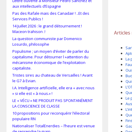
Lettre ouverte à Monsieur Pedro Sánchez et
aux intellectuels d’Espagne
Pas des Rafale mais des Canadair ! ..Et des
Services Publics !
14 Juillet 2026 : le grand détournement !
Maceon trahison .!
Articles
La question communiste par Domenico
Losurdo, philosophe
Sar
Populisme ; un moyen d’éviter de parler du
Apt
capitalisme. Pour détourner l »attention du
La 
mécanisme économique de l’exploitation
Fau
capitaliste.
Oui
Tristes sires au chateau de Versailles ! Avant
Bud
le G7 à Evian.
Qui
L’O
I.A. Intelligence artificielle, elle era « avec nous
Que
» si elle est « à nous.» !
Le 
LE « VÉCU » NE PRODUIT PAS SPONTANÉMENT
Aus
LA CONSCIENCE DE CLASSE
L’i
10 propositions pour reconquérir l’électoral
Que
populaire RN
Fin
Nationaliser TotalEnerdies – l’heure est venue
Gaz
de reprendre la main
Des