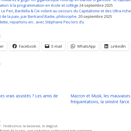
tiation à la programmation en école et collège
24 septembre 2025
: Le Pen, Bardella & Cie volent au secours du Capitalisme et des Ultra-rich
rt de la paix, par Bertrand Badie, philosophe.
20 septembre 2025
dette, reparlons-en.. avec Stéphane Peu lors d’u
:
ter
Facebook
E-mail
WhatsApp
LinkedIn
:
les vrais assistés ? Les amis de
Macron et Musk, les mauvaises
fréquentations, la sinistre farce.
ies
e
: l’indécence; la bassesse, le dégout..
 Nobel de la paix, une opération politicirnne très partisane