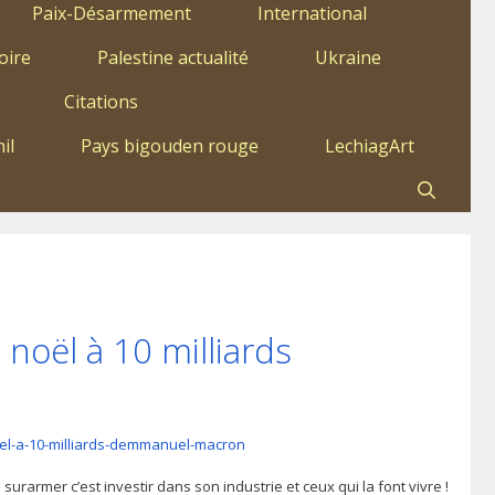
Paix-Désarmement
International
oire
Palestine actualité
Ukraine
Citations
il
Pays bigouden rouge
LechiagArt
noël à 10 milliards
oel-a-10-milliards-demmanuel-macron
surarmer c’est investir dans son industrie et ceux qui la font vivre !