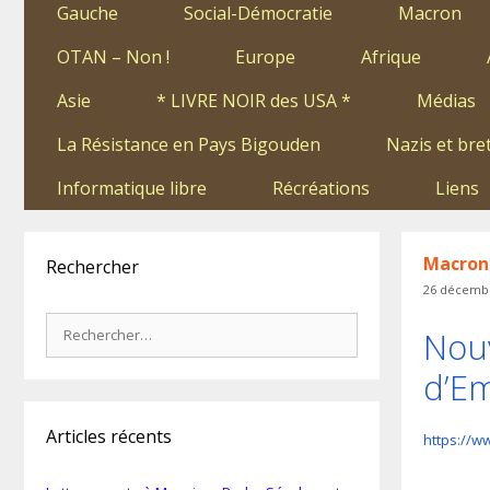
Gauche
Social-Démocratie
Macron
OTAN – Non !
Europe
Afrique
Asie
* LIVRE NOIR des USA *
Médias
La Résistance en Pays Bigouden
Nazis et bre
Informatique libre
Récréations
Liens
Macron :
Rechercher
26 décemb
Rechercher :
Nouv
d’E
Articles récents
https://w