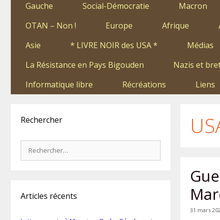
Gauche
Social-Démocratie
Macron
OTAN – Non !
Europe
Afrique
Asie
* LIVRE NOIR des USA *
Médias
La Résistance en Pays Bigouden
Nazis et bre
Informatique libre
Récréations
Liens
US
Rechercher
Rechercher :
Guer
Mar
Articles récents
31 mars 20