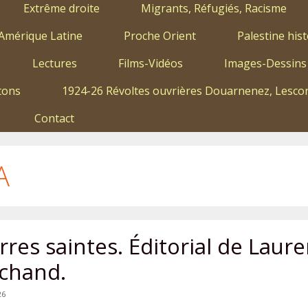
Extrême droite
Migrants, Réfugiés, Racisme
Amérique Latine
Proche Orient
Palestine hist
Lectures
Films-Vidéos
Images-Dessins
tons
1924-26 Révoltes ouvrières Douarnenez, Lescon
Contact
A
res saintes. Éditorial de Laure
chand.
26