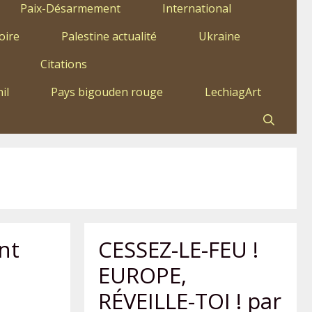
Paix-Désarmement
International
oire
Palestine actualité
Ukraine
Citations
il
Pays bigouden rouge
LechiagArt
nt
CESSEZ-LE-FEU !
EUROPE,
RÉVEILLE-TOI ! par