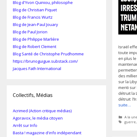
Blog d'Yvon Quiniou, philosophe
Blog de Christian Piquet
Blog de Francis Wurtz
Blog de Jean-Paul Jouary
Blog de Paul Jorion
Blog de Philippe Marlière
Blog de Robert Clement
Israël ef
toute impu
Blog Santé de Christophe Prudhomme
en plus le
https://brunoguigue.substack.com/
maintenant
Jacques Fath International
permetten
des millie
sur la Liby
menti sur l
détruit la 
Collectifs, Médias
détruit l’
suite…
Acrimed (Action critique médias)
Catégor
A la un
Agoravox, le média citoyen
Étiquet
guerre
Arrêt sur Info
Basta ! magazine d'info indépendant