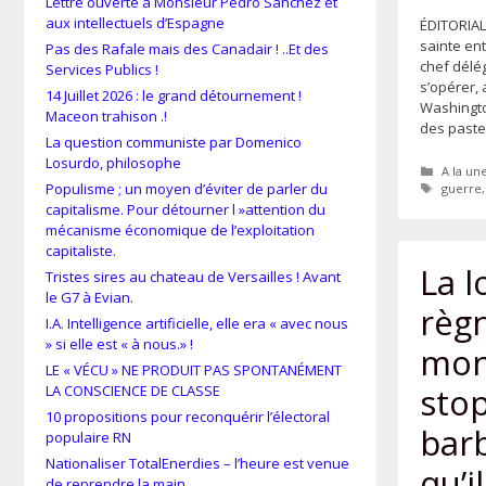
Lettre ouverte à Monsieur Pedro Sánchez et
aux intellectuels d’Espagne
ÉDITORIAL
sainte en
Pas des Rafale mais des Canadair ! ..Et des
chef délég
Services Publics !
s’opérer, 
14 Juillet 2026 : le grand détournement !
Washingto
Maceon trahison .!
des paste
La question communiste par Domenico
Losurdo, philosophe
Catégor
A la un
Étiquet
Populisme ; un moyen d’éviter de parler du
guerre
capitalisme. Pour détourner l »attention du
mécanisme économique de l’exploitation
capitaliste.
La l
Tristes sires au chateau de Versailles ! Avant
le G7 à Evian.
règn
I.A. Intelligence artificielle, elle era « avec nous
» si elle est « à nous.» !
mond
LE « VÉCU » NE PRODUIT PAS SPONTANÉMENT
stop
LA CONSCIENCE DE CLASSE
10 propositions pour reconquérir l’électoral
bar
populaire RN
Nationaliser TotalEnerdies – l’heure est venue
qu’i
de reprendre la main