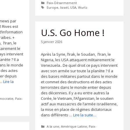
Catégories
Paix-Désarmement
Étiquettes
Europe
,
Israël
,
USA
,
Wurtz
enews par
 Rives est
U.S. Go Home !
’information
raïbes. +
5 janvier 2026
 l’Iran, le
tairement le
ays intervient
Après la Syrie, l’Irak, le Soudan, l’Iran, le
nète ? Il a
Nigeria, les USA attaquent militairement le
dans le monde
Venezuela.. De quel droit ce pays intervient
 des actes
avec son armée sur toute la planète ? Il a
ier depuis
des bases militaires partout dans le monde
 …
Lire la
et commet des destructions et des actes
terroristes dans le monde entier depuis
des décennies. Il y a eu entre autres la
Corée, le Vietnam, l’Afganistan, le soutien
mocratie
,
Paix-
actif aux massacres de l’armée israélienne,
la mise en place de régimes dictatoriaux
dans différents …
Lire la suite…
Catégories
A la une
,
Amérique Latine
,
Paix-