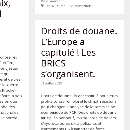
ix,
Désarmement
Étiquettes
paix
,
Trump
,
USA
,
Venezuela
d
Droits de douane.
L’Europe a
capitulé ! Les
honorer et
BRICS
 Sun Tzu,
vant Jésus-
s’organisent.
re qui
térêt de très
31 juillet 2025
 la guerre
au Proche-
 faire la paix
Droits de douane. Ils ont capitulé pour leurs
mission que
profits contre l’emploi et le climat, résistons
sophe des
pour changer ! L’analyse de la commission
nationales,
économique du PCF Des droits de douane
à la portée
multipliés par neuf, 750 milliards de dollars
…
d’hydrocarbures ultra-polluants et
d’armements US à importer de force,