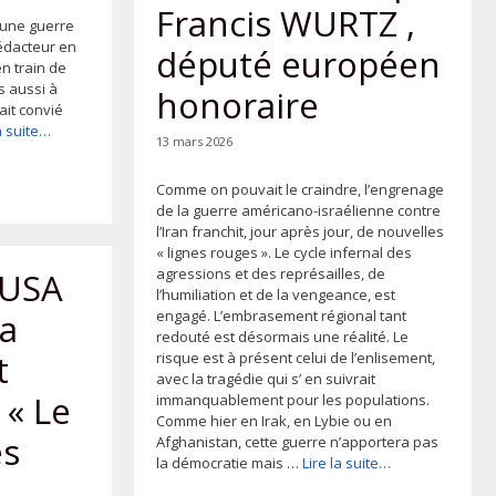
Francis WURTZ ,
 une guerre
rédacteur en
député européen
n train de
s aussi à
honoraire
ait convié
la suite…
13 mars 2026
Comme on pouvait le craindre, l’engrenage
de la guerre américano-israélienne contre
l’Iran franchit, jour après jour, de nouvelles
« lignes rouges ». Le cycle infernal des
agressions et des représailles, de
 USA
l’humiliation et de la vengeance, est
engagé. L’embrasement régional tant
la
redouté est désormais une réalité. Le
t
risque est à présent celui de l’enlisement,
avec la tragédie qui s’ en suivrait
 « Le
immanquablement pour les populations.
Comme hier en Irak, en Lybie ou en
es
Afghanistan, cette guerre n’apportera pas
la démocratie mais …
Lire la suite…