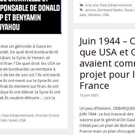
Catégories
A la une
,
Paix-Désarmement
Étiquettes
armes
,
Bertrand Badie
,
Gaza
,
paix
,
Ukraine
,
USA
Juin 1944 – 
fectue un génocide à Gaza en
que USA et 
nité. De quel droit bombarde t’il
 Liban, la Syrie, le Yemen, et
avaient co
 l’Iran ? De quel droit les USA se
t de bombarder un territoire à
projet pour 
rs de km de son sol ? Ils ont menti
e.Ils ont menti sur la Syrie.Ils ont
France
’Irak.Ils mentent sur l’Iran. Ils ont
Libye Ils ont détruit la Syrie Ils ont
10 juin 2025
Irak Ils veulent détruire …
Lire la
Un peu d’histoire.. DÉBARQUE
JUIN 1944 : Le but inavoué des
ies
e
,
Paix-Désarmement
,
Proche Orient
saxons par le général De Gau
tes
,
Iran
,
Israël
,
USA
n’était pas un plan de libérati
France mais un plan d’occupa