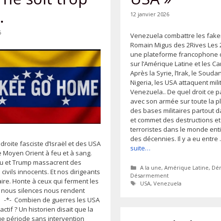
.
12 janvier 2026
6
Venezuela combattre les fak
Romain Migus des 2Rives Les 2
une plateforme francophone d
sur l’Amérique Latine et les Ca
Après la Syrie, l’Irak, le Soudan,
Nigeria, les USA attaquent mili
Venezuela.. De quel droit ce p
avec son armée sur toute la pla
des bases militaires partout 
et commet des destructions et
terroristes dans le monde ent
des décennies. Il y a eu entre
droite fasciste d’Israël et des USA
suite…
e Moyen Orient à feu et à sang.
u et Trump massacrent des
Catégories
A la une
,
Amérique Latine
,
Dé
e civils innocents. Et nos dirigeants
Désarmement
aire. Honte à ceux qui ferment les
Étiquettes
USA
,
Venezuela
- nous silences nous rendent
 -*- Combien de guerres les USA
 actif ? Un historien disait que la
ue période sans intervention