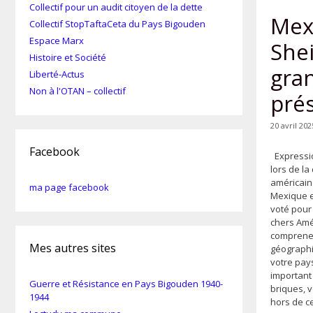
Collectif pour un audit citoyen de la dette
Mexi
Collectif StopTaftaCeta du Pays Bigouden
Espace Marx
She
Histoire et Société
gra
Liberté-Actus
Non à l'OTAN – collectif
prés
20 avril 202
Facebook
Expressio
lors de la
américain
ma page facebook
Mexique e
voté pour
chers Amé
comprene
Mes autres sites
géographi
votre pays
important
Guerre et Résistance en Pays Bigouden 1940-
briques, 
1944
hors de c