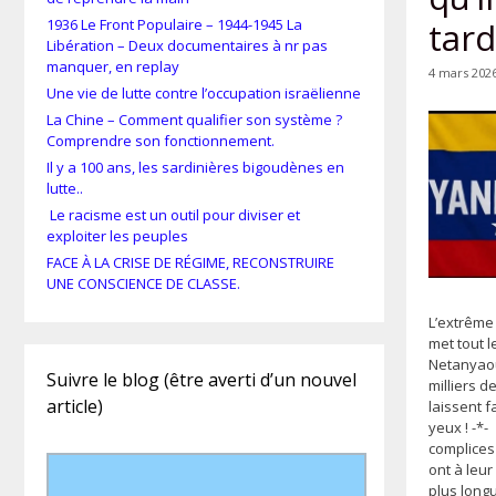
tard
1936 Le Front Populaire – 1944-1945 La
Libération – Deux documentaires à nr pas
manquer, en replay
4 mars 202
Une vie de lutte contre l’occupation israëlienne
La Chine – Comment qualifier son système ?
Comprendre son fonctionnement.
Il y a 100 ans, les sardinières bigoudènes en
lutte..
Le racisme est un outil pour diviser et
exploiter les peuples
FACE À LA CRISE DE RÉGIME, RECONSTRUIRE
UNE CONSCIENCE DE CLASSE.
L’extrême 
met tout l
Netanyao
Suivre le blog (être averti d’un nouvel
milliers d
article)
laissent f
yeux ! -*
complices
ont à leur
plus long