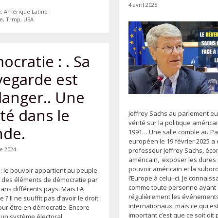
4 avril 2025
ies
e
,
Amérique Latine
tes
e
,
Trmp
,
USA
cratie : . Sa
vegarde est
danger.. Une
té dans le
Jeffrey Sachs au parlement eu
vérité sur la politique améric
de.
1991… Une salle comble au P
européen le 19 février 2025 a
e 2024
professeur Jeffrey Sachs, éc
américain, exposer les dures 
pouvoir américain et la subor
 : le pouvoir appartient au peuple.
l’Europe à celui-ci. Je connaissa
 des éléments de démocratie par
comme toute personne ayant 
Dans différents pays. Mais LA
régulièrement les événement
 ? Il ne suuffit pas d’avoir le droit
internationaux, mais ce qui est
our être en démocratie. Encore
important c’est que ce soit dit
l un système électoral