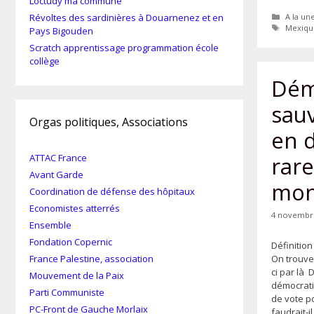
Loctudy ma commune
Catégor
Révoltes des sardinières à Douarnenez et en
A la un
Étiquet
Mexiqu
Pays Bigouden
Scratch apprentissage programmation école
collège
Démo
sau
Orgas politiques, Associations
en 
ATTAC France
rare
Avant Garde
mon
Coordination de défense des hôpitaux
Economistes atterrés
4 novembr
Ensemble
Fondation Copernic
Définition
On trouve
France Palestine, association
ci par là 
Mouvement de la Paix
démocratie
Parti Communiste
de vote p
PC-Front de Gauche Morlaix
faudrait-i