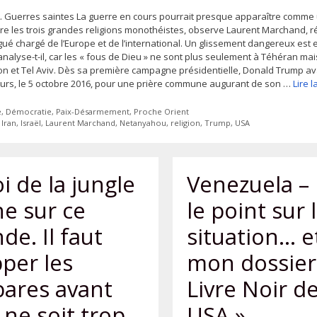
. Guerres saintes La guerre en cours pourrait presque apparaître comme
tre les trois grandes religions monothéistes, observe Laurent Marchand, 
ué chargé de l’Europe et de l’international. Un glissement dangereux est e
analyse-t-il, car les « fous de Dieu » ne sont plus seulement à Téhéran mai
n et Tel Aviv. Dès sa première campagne présidentielle, Donald Trump av
urs, le 5 octobre 2016, pour une prière commune augurant de son …
Lire 
ies
e
,
Démocratie
,
Paix-Désarmement
,
Proche Orient
tes
,
Iran
,
Israël
,
Laurent Marchand
,
Netanyahou
,
religion
,
Trump
,
USA
oi de la jungle
Venezuela –
e sur ce
le point sur 
e. Il faut
situation… e
per les
mon dossier
bares avant
Livre Noir d
l ne soit trop
USA »