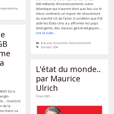
600 milliards d’investissements outre-
Atlantique qui n’auront donc pas lieu sur le
imperialisme
,
Vieux continent, un espoir de réouverture
du marché US de l’acier à condition que l’UE
aide les États-Unis à y affronter les pays
émergents, des clauses géostratégiques …
Ce
Lire la suite…
GB
Catégories
A la une
,
Economie
,
Environnement
Étiquettes
Europe
,
USA
mme
la
L’état du monde..
par Maurice
Ulrich
MENT DU 6
 anglo-
9 mai 2025
lle… Overlord
on de la
tion Dans sa