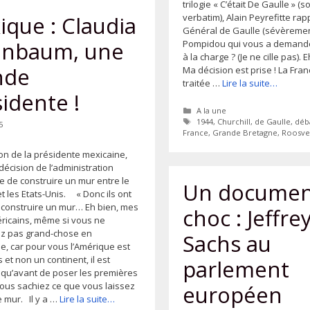
trilogie « C’était De Gaulle » (s
verbatim), Alain Peyrefitte rap
que : Claudia
Général de Gaulle (sévèrement)
inbaum, une
Pompidou qui vous a demandé
à la charge ? (Je ne cille pas). 
nde
Ma décision est prise ! La Fran
traitée …
Lire la suite…
idente !
Catégories
A la une
Étiquettes
1944
,
Churchill
,
de Gaulle
,
déb
5
France
,
Grande Bretagne
,
Roosve
n de la présidente mexicaine,
 décision de l’administration
e de construire un mur entre le
Un documen
t les Etats-Unis. « Donc ils ont
 construire un mur… Eh bien, mes
choc : Jeffre
ricains, même si vous ne
z pas grand-chose en
Sachs au
e, car pour vous l’Amérique est
 et non un continent, il est
parlement
 qu’avant de poser les premières
vous sachiez ce que vous laissez
européen
e mur. Il y a …
Lire la suite…