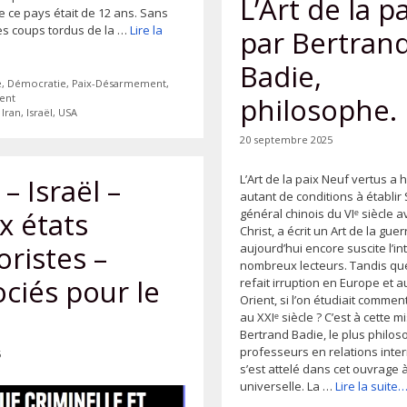
L’Art de la pa
de ce pays était de 12 ans. Sans
es coups tordus de la …
Lire la
par Bertran
Badie,
ies
e
,
Démocratie
,
Paix-Désarmement
,
ent
philosophe.
tes
,
Iran
,
Israël
,
USA
20 septembre 2025
L’Art de la paix Neuf vertus a 
– Israël –
autant de conditions à établir
x états
général chinois du VIᵉ siècle a
Christ, a écrit un Art de la guer
oristes –
aujourd’hui encore suscite l’in
nombreux lecteurs. Tandis que
ciés pour le
refait irruption en Europe et 
Orient, si l’on étudiait comment
au XXIᵉ siècle ? C’est à cette 
Bertrand Badie, le plus philo
professeurs en relations inter
5
s’est attelé dans cet ouvrage 
universelle. La …
Lire la suite