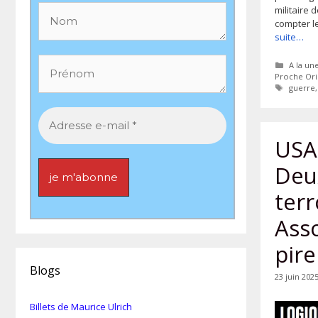
militaire 
compter l
suite…
Catégor
A la un
Proche Ori
Étiquet
guerre
USA 
Deu
terr
Asso
pire
Blogs
23 juin 202
Billets de Maurice Ulrich