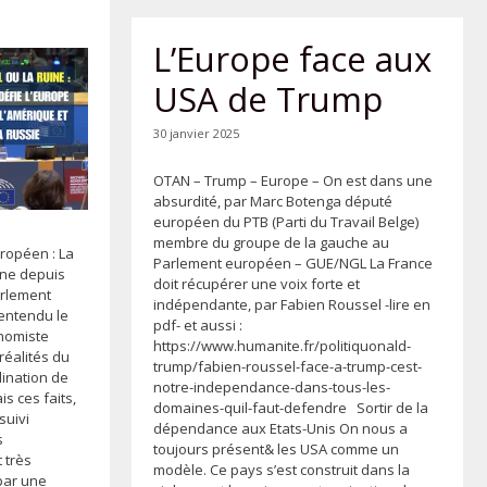
L’Europe face aux
USA de Trump
30 janvier 2025
OTAN – Trump – Europe – On est dans une
absurdité, par Marc Botenga député
européen du PTB (Parti du Travail Belge)
membre du groupe de la gauche au
ropéen : La
Parlement européen – GUE/NGL La France
aine depuis
doit récupérer une voix forte et
arlement
indépendante, par Fabien Roussel -lire en
 entendu le
pdf- et aussi :
onomiste
https://www.humanite.fr/politiquonald-
réalités du
trump/fabien-roussel-face-a-trump-cest-
dination de
notre-independance-dans-tous-les-
is ces faits,
domaines-quil-faut-defendre Sortir de la
suivi
dépendance aux Etats-Unis On nous a
s
toujours présent& les USA comme un
 très
modèle. Ce pays s’est construit dans la
 par une