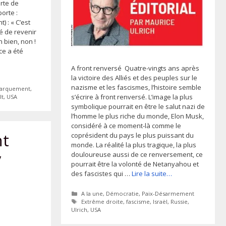
orte de
porte :
 : « C’est
 de revenir
Eh bien, non !
ce a été
A front renversé Quatre-vingts ans après
la victoire des Alliés et des peuples sur le
nazisme et les fascismes, l’histoire semble
arquement
,
s’écrire à front renversé. L’image la plus
lt
,
USA
symbolique pourrait en être le salut nazi de
l’homme le plus riche du monde, Elon Musk,
considéré à ce moment-là comme le
t
coprésident du pays le plus puissant du
monde. La réalité la plus tragique, la plus
y
douloureuse aussi de ce renversement, ce
pourrait être la volonté de Netanyahou et
des fascistes qui …
Lire la suite…
Catégories
A la une
,
Démocratie
,
Paix-Désarmement
Étiquettes
Extrême droite
,
fascisme
,
Israël
,
Russie
,
Ulrich
,
USA