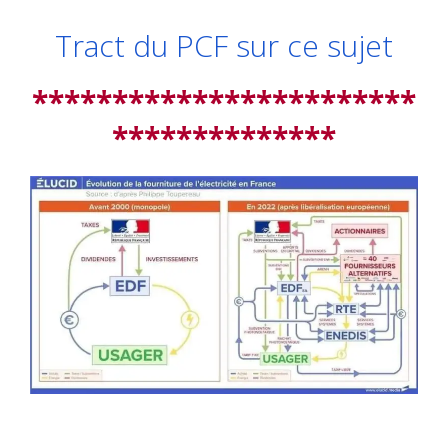
Tract du PCF sur ce sujet
************************
**************