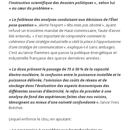
l’instruction scientifique des dossiers politiques
», selon lui
«
au cœur du problème
».
«
La faiblesse des analyses conduisant aux décisions de l’État
pose question
»
, alerte l’expert «
têtu mais pas obstiné
», ayant
refusé un troisième mandat de Haut-commissaire, faute d’avoir
été entendu. «
Il est important de comprendre comment la
cohérence d’une stratégie industrielle a cédé la place à l’opportunisme
d’une stratégie de communication
», explique-t-il sans ambages.
C’est au lance-flammes que passe la politique énergétique et
industrielle française des quinze dernières années :
«
La doxa prônant le passage de 75 à 50 % de la capacité
électro-nucléaire, la confusion entre la puissance installée et la
puissance délivrée, l’omission des coûts de réseau et de
stockage dans l’évaluation des aspects économiques des
différentes sources d’électricité, le refus de procéder à une
analyse de fond des expériences faites chez nos voisins,
témoignent au mieux d’une naïveté confondante
»
, lance Yves
Bréchet.
Lequel enfonce le clou, en ajoutant :