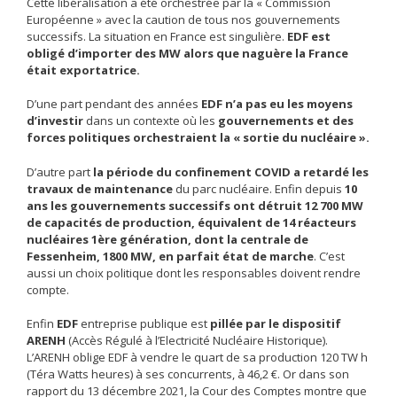
Cette libéralisation a été orchestrée par la « Commission
Européenne » avec la caution de tous nos gouvernements
successifs. La situation en France est singulière.
EDF est
obligé d’importer des MW alors que naguère la France
était exportatrice.
D’une part pendant des années
EDF n’a pas eu les moyens
d’investir
dans un contexte où les
gouvernements et des
forces politiques orchestraient la « sortie du nucléaire ».
D’autre part
la période du confinement COVID a retardé les
travaux de maintenance
du parc nucléaire. Enfin depuis
10
ans les gouvernements successifs ont détruit 12 700 MW
de capacités de production, équivalent de 14 réacteurs
nucléaires 1ère génération, dont la centrale de
Fessenheim, 1800 MW, en parfait état de marche
. C’est
aussi un choix politique dont les responsables doivent rendre
compte.
Enfin
EDF
entreprise publique est
pillée par le dispositif
ARENH
(Accès Régulé à l’Electricité Nucléaire Historique).
L’ARENH oblige EDF à vendre le quart de sa production 120 TW h
(Téra Watts heures) à ses concurrents, à 46,2 €. Or dans son
rapport du 13 décembre 2021, la Cour des Comptes montre que