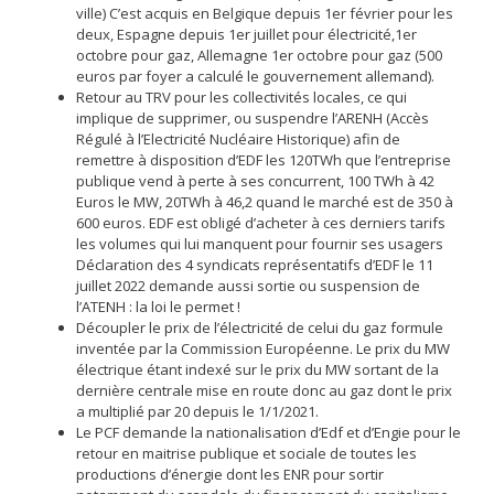
ville) C’est acquis en Belgique depuis 1er février pour les
deux, Espagne depuis 1er juillet pour électricité,1er
octobre pour gaz, Allemagne 1er octobre pour gaz (500
euros par foyer a calculé le gouvernement allemand).
Retour au TRV pour les collectivités locales, ce qui
implique de supprimer, ou suspendre l’ARENH (Accès
Régulé à l’Electricité Nucléaire Historique) afin de
remettre à disposition d’EDF les 120TWh que l’entreprise
publique vend à perte à ses concurrent, 100 TWh à 42
Euros le MW, 20TWh à 46,2 quand le marché est de 350 à
600 euros. EDF est obligé d’acheter à ces derniers tarifs
les volumes qui lui manquent pour fournir ses usagers
Déclaration des 4 syndicats représentatifs d’EDF le 11
juillet 2022 demande aussi sortie ou suspension de
l’ATENH : la loi le permet !
Découpler le prix de l’électricité de celui du gaz formule
inventée par la Commission Européenne. Le prix du MW
électrique étant indexé sur le prix du MW sortant de la
dernière centrale mise en route donc au gaz dont le prix
a multiplié par 20 depuis le 1/1/2021.
Le PCF demande la nationalisation d’Edf et d’Engie pour le
retour en maitrise publique et sociale de toutes les
productions d’énergie dont les ENR pour sortir