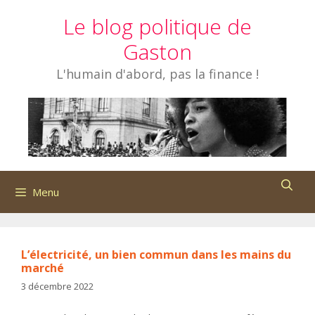
Aller
Le blog politique de
au
contenu
Gaston
L'humain d'abord, pas la finance !
Menu
L’électricité, un bien commun dans les mains du
marché
3 décembre 2022