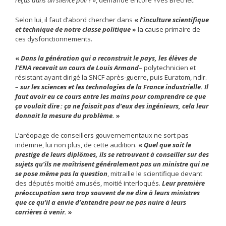
reçus dans un silence poli ?
», demande encore Yves Bréchet.
Selon lui, il faut d’abord chercher dans
«
l’inculture scientifique
et technique de notre classe politique
»
la cause primaire de
ces dysfonctionnements.
«
Dans la génération qui a reconstruit le pays, les élèves de
l’ENA recevait un cours de Louis Armand
– polytechnicien et
résistant ayant dirigé la SNCF après-guerre, puis Euratom, ndlr.
–
sur les sciences et les technologies de la France industrielle. Il
faut avoir eu ce cours entre les mains pour comprendre ce que
ça voulait dire : ça ne faisait pas d’eux des ingénieurs, cela leur
donnait la mesure du problème.
»
L’aréopage de conseillers gouvernementaux ne sort pas
indemne, lui non plus, de cette audition.
«
Quel que soit le
prestige de leurs diplômes, ils se retrouvent à conseiller sur des
sujets qu’ils ne maîtrisent généralement pas un ministre qui ne
se pose même pas la question
, mitraille le scientifique devant
des députés moitié amusés, moitié interloqués.
Leur première
préoccupation sera trop souvent de ne dire à leurs ministres
que ce qu’il a envie d’entendre pour ne pas nuire à leurs
carrières à venir.
»