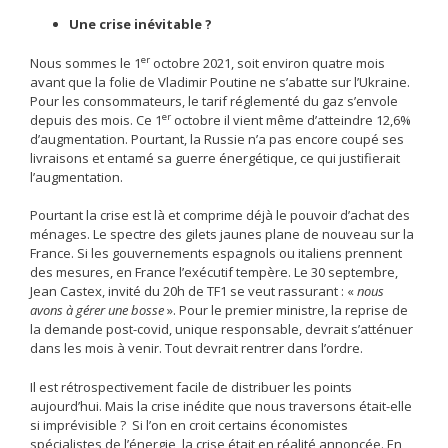
Une crise inévitable ?
er
Nous sommes le 1
octobre 2021, soit environ quatre mois
avant que la folie de Vladimir Poutine ne s’abatte sur l’Ukraine.
Pour les consommateurs, le tarif réglementé du gaz s’envole
er
depuis des mois. Ce 1
octobre il vient même d’atteindre 12,6%
d’augmentation. Pourtant, la Russie n’a pas encore coupé ses
livraisons et entamé sa guerre énergétique, ce qui justifierait
l’augmentation.
Pourtant la crise est là et comprime déjà le pouvoir d’achat des
ménages. Le spectre des gilets jaunes plane de nouveau sur la
France. Si les gouvernements espagnols ou italiens prennent
des mesures, en France l’exécutif tempère. Le 30 septembre,
Jean Castex, invité du 20h de TF1 se veut rassurant : «
nous
avons à gérer une bosse
». Pour le premier ministre, la reprise de
la demande post-covid, unique responsable, devrait s’atténuer
dans les mois à venir. Tout devrait rentrer dans l’ordre.
Il est rétrospectivement facile de distribuer les points
aujourd’hui. Mais la crise inédite que nous traversons était-elle
si imprévisible ? Si l’on en croit certains économistes
spécialistes de l’énergie, la crise était en réalité annoncée. En