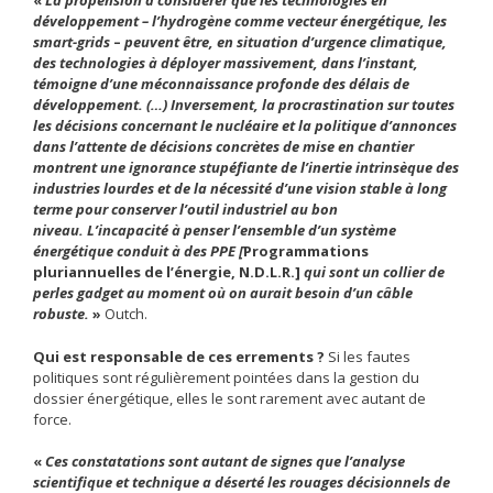
«
La propension à considérer que les technologies en
développement – l’hydrogène comme vecteur énergétique, les
smart-grids
–
peuvent être, en situation d’urgence climatique,
des technologies à déployer massivement, dans l’instant,
témoigne d’une méconnaissance profonde des délais de
développement. (…) Inversement, la procrastination sur toutes
les décisions concernant le nucléaire et la politique d’annonces
dans l’attente de décisions concrètes de mise en chantier
montrent une ignorance stupéfiante de l’inertie intrinsèque des
industries lourdes et de la nécessité d’une vision stable à long
terme pour conserver l’outil industriel au bon
niveau. L’incapacité à penser l’ensemble d’un système
énergétique conduit à des PPE [
Programmations
pluriannuelles de l’énergie, N.D.L.R.]
qui sont un collier de
perles gadget au moment où on aurait besoin d’un câble
robuste.
»
Outch.
Qui est responsable de ces errements ?
Si les fautes
politiques sont régulièrement pointées dans la gestion du
dossier énergétique, elles le sont rarement avec autant de
force.
«
Ces constatations sont autant de signes que l’analyse
scientifique et technique a déserté les rouages décisionnels de