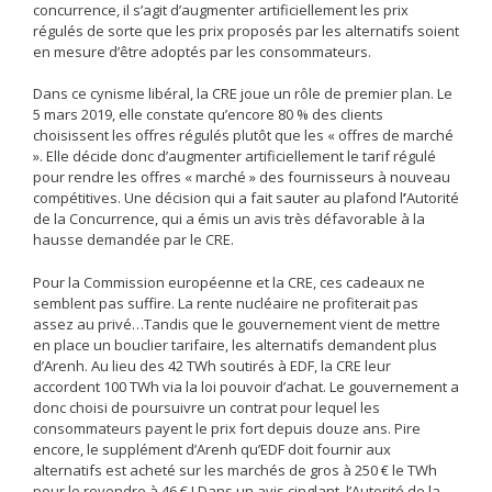
concurrence, il s’agit d’augmenter artificiellement les prix
régulés de sorte que les prix proposés par les alternatifs soient
en mesure d’être adoptés par les consommateurs.
Dans ce cynisme libéral, la CRE joue un rôle de premier plan. Le
5 mars 2019, elle constate qu’encore 80 % des clients
choisissent les offres régulés plutôt que les « offres de marché
». Elle décide donc d’augmenter artificiellement le tarif régulé
pour rendre les offres « marché » des fournisseurs à nouveau
compétitives. Une décision qui a fait sauter au plafond l
’
Autorité
de la Concurrence, qui a émis un avis très défavorable à la
hausse demandée par le CRE.
Pour la Commission européenne et la CRE, ces cadeaux ne
semblent pas suffire. La rente nucléaire ne profiterait pas
assez au privé…Tandis que le gouvernement vient de mettre
en place un bouclier tarifaire, les alternatifs demandent plus
d’Arenh. Au lieu des 42 TWh soutirés à EDF, la CRE leur
accordent 100 TWh via la loi pouvoir d’achat. Le gouvernement a
donc choisi de poursuivre un contrat pour lequel les
consommateurs payent le prix fort depuis douze ans. Pire
encore, le supplément d’Arenh qu’EDF doit fournir aux
alternatifs est acheté sur les marchés de gros à 250 € le TWh
pour le revendre à 46 € ! Dans un avis cinglant, l’Autorité de la