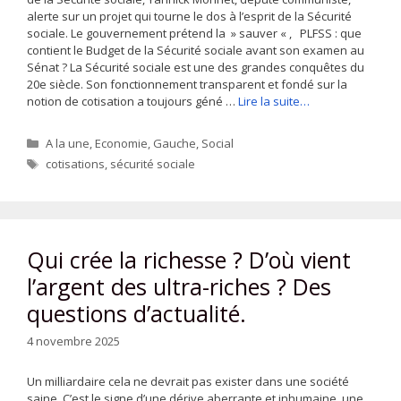
alerte sur un projet qui tourne le dos à l’esprit de la Sécurité
sociale. Le gouvernement prétend la » sauver « , PLFSS : que
contient le Budget de la Sécurité sociale avant son examen au
Sénat ? La Sécurité sociale est une des grandes conquêtes du
20e siècle. Son fonctionnement transparent et fondé sur la
notion de cotisation a toujours géné …
Lire la suite…
Catégories
A la une
,
Economie
,
Gauche
,
Social
Étiquettes
cotisations
,
sécurité sociale
Qui crée la richesse ? D’où vient
l’argent des ultra-riches ? Des
questions d’actualité.
4 novembre 2025
Un milliardaire cela ne devrait pas exister dans une société
saine. C’est le signe d’une dérive aberrante et inhumaine, une