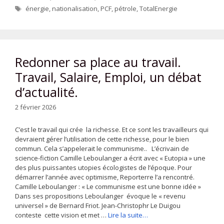
Étiquettes
énergie
,
nationalisation
,
PCF
,
pétrole
,
TotalEnergie
Redonner sa place au travail.
Travail, Salaire, Emploi, un débat
d’actualité.
2 février 2026
C’est le travail qui crée la richesse. Et ce sont les travailleurs qui
devraient gérer l’utilisation de cette richesse, pour le bien
commun. Cela s’appelerait le communisme.. L’écrivain de
science-fiction Camille Leboulanger a écrit avec « Eutopia » une
des plus puissantes utopies écologistes de l’époque. Pour
démarrer l’année avec optimisme, Reporterre l’a rencontré.
Camille Leboulanger : « Le communisme est une bonne idée »
Dans ses propositions Leboulanger évoque le « revenu
universel » de Bernard Friot. Jean-Christophr Le Duigou
conteste cette vision et met …
Lire la suite…