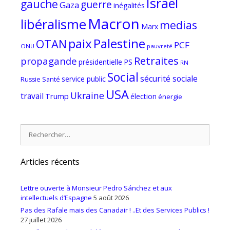
Israël
gauche
guerre
Gaza
inégalités
Macron
libéralisme
medias
Marx
paix
Palestine
OTAN
PCF
ONU
pauvreté
Retraites
propagande
PS
présidentielle
RN
Social
sécurité sociale
service public
Russie
Santé
USA
Ukraine
travail
Trump
élection
énergie
Rechercher :
Articles récents
Lettre ouverte à Monsieur Pedro Sánchez et aux
intellectuels d’Espagne
5 août 2026
Pas des Rafale mais des Canadair ! ..Et des Services Publics !
27 juillet 2026