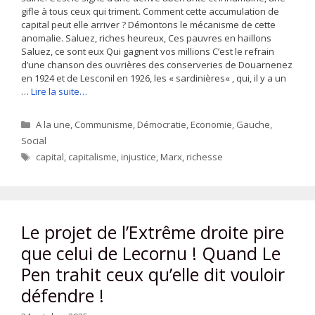
gifle à tous ceux qui triment. Comment cette accumulation de
capital peut elle arriver ? Démontons le mécanisme de cette
anomalie. Saluez, riches heureux, Ces pauvres en haillons
Saluez, ce sont eux Qui gagnent vos millions C’est le refrain
d’une chanson des ouvrières des conserveries de Douarnenez
en 1924 et de Lesconil en 1926, les « sardinières« , qui, il y a un
…
Lire la suite…
Catégories
A la une
,
Communisme
,
Démocratie
,
Economie
,
Gauche
,
Social
Étiquettes
capital
,
capitalisme
,
injustice
,
Marx
,
richesse
Le projet de l’Extrême droite pire
que celui de Lecornu ! Quand Le
Pen trahit ceux qu’elle dit vouloir
défendre !