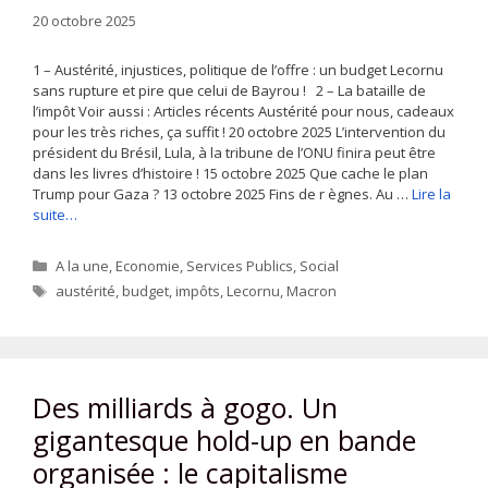
20 octobre 2025
1 – Austérité, injustices, politique de l’offre : un budget Lecornu
sans rupture et pire que celui de Bayrou ! 2 – La bataille de
l’impôt Voir aussi : Articles récents Austérité pour nous, cadeaux
pour les très riches, ça suffit ! 20 octobre 2025 L’intervention du
président du Brésil, Lula, à la tribune de l’ONU finira peut être
dans les livres d’histoire ! 15 octobre 2025 Que cache le plan
Trump pour Gaza ? 13 octobre 2025 Fins de r ègnes. Au …
Lire la
suite…
Catégories
A la une
,
Economie
,
Services Publics
,
Social
Étiquettes
austérité
,
budget
,
impôts
,
Lecornu
,
Macron
Des milliards à gogo. Un
gigantesque hold-up en bande
organisée : le capitalisme