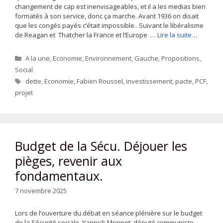
changement de cap est inenvisageables, et il a les medias bien
formatés à son service, donc ça marche. Avant 1936 on disait
que les congés payés c’était impossible.. Suivant le libéralisme
de Reagan et Thatcher la France et l’Europe …
Lire la suite…
Catégories
A la une
,
Economie
,
Environnement
,
Gauche
,
Propositions
,
Social
Étiquettes
dette
,
Economie
,
Fabien Roussel
,
investissement
,
pacte
,
PCF
,
projet
Budget de la Sécu. Déjouer les
pièges, revenir aux
fondamentaux.
7 novembre 2025
Lors de l’ouverture du débat en séance plénière sur le budget
de la Sécurité sociale, Yannick Monnet, député communiste,