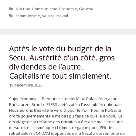
Catégories
A la une
,
Communisme
,
Economie
,
Gauche
Étiquettes
communisme
,
salaire
,
travail
Aptès le vote du budget de la
Sécu. Austérité d’un côté, gros
dividendes de l’autre..
Capitalisme tout simplement.
10 décembre 2025
Sujet économie… Pendant ce temps là au Palais Brongniart…
Par Laurent Brun Le PLFSS a été voté à l’assemblée nationale.
Nous aurons très vite le verdict pour le PLF. Pour le PLFSS, la
droite gouvernementale n’a pas pu faire ce qu’elle a voulu. Le
décalage de la réforme des retraites a été acte mais c’est une
mesure très cosmétique (1 trimestre gagne pour 15% des
retraitables); L’ONDAM (dépenses de la Sécu) a été remonté de