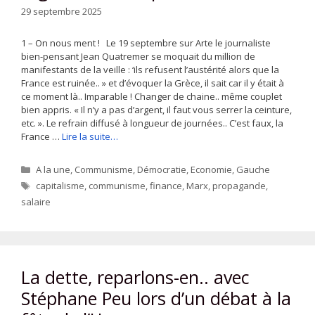
29 septembre 2025
1 – On nous ment ! Le 19 septembre sur Arte le journaliste
bien-pensant Jean Quatremer se moquait du million de
manifestants de la veille : ‘ils refusent l’austérité alors que la
France est ruinée.. » et d’évoquer la Grèce, il sait car il y était à
ce moment là.. Imparable ! Changer de chaine.. même couplet
bien appris. « Il n’y a pas d’argent, il faut vous serrer la ceinture,
etc. ». Le refrain diffusé à longueur de journées.. C’est faux, la
France …
Lire la suite…
Catégories
A la une
,
Communisme
,
Démocratie
,
Economie
,
Gauche
Étiquettes
capitalisme
,
communisme
,
finance
,
Marx
,
propagande
,
salaire
La dette, reparlons-en.. avec
Stéphane Peu lors d’un débat à la