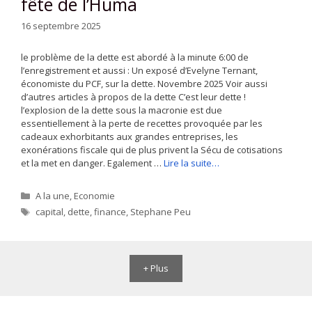
fête de l’Huma
16 septembre 2025
le problème de la dette est abordé à la minute 6:00 de
l’enregistrement et aussi : Un exposé d’Evelyne Ternant,
économiste du PCF, sur la dette. Novembre 2025 Voir aussi
d’autres articles à propos de la dette C’est leur dette !
l’explosion de la dette sous la macronie est due
essentiellement à la perte de recettes provoquée par les
cadeaux exhorbitants aux grandes entreprises, les
exonérations fiscale qui de plus privent la Sécu de cotisations
et la met en danger. Egalement …
Lire la suite…
Catégories
A la une
,
Economie
Étiquettes
capital
,
dette
,
finance
,
Stephane Peu
+ Plus