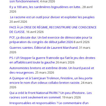
son fonctionnement.
4 mai 2026
Il y a 100 ans, les sardinières bigoudènes en lutte..
28 avril
2026
Le racisme est un outil pour diviser et exploiter les peuples
20 avril 2026
FACE À LA CRISE DE RÉGIME, RECONSTRUIRE UNE CONSCIENCE
DE CLASSE.
16 avril 2026
PCF, ça discute dur. Un bel exercice de démocratie pour la
préparation du congrès de début juillet 2026
8 avril 2026
Guerres saintes. Éditorial de Laurent Marchand.
31 mars
2026
PS / LFI Stopper la guerre fratricide qui fait le jeu des droites
en affaiblissant toute la gauche
26 mars 2026
Autonomistes bretons et extrême droite. Un lourd passé et
des resurgences.
25 mars 2026
A Quimper et à Saint Jean Trolimon, Finistère, un lieu porte
encore le nom d’un odieux collabo breton raciste.
24 mars
2026
Qui a créé le Front National FN-RN ? Un peu d’histoire.. Les
racines sont seulement en sommeil.
19 mars 2026
Irresponsables et responsables ? Le commentaire d’un