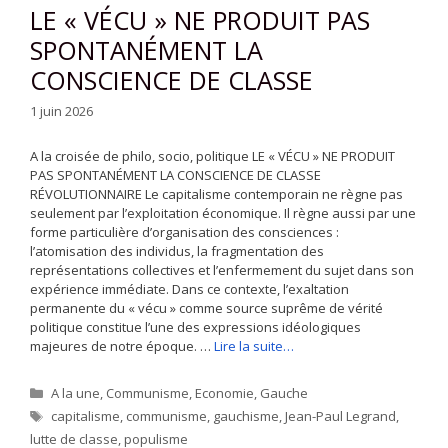
LE « VÉCU » NE PRODUIT PAS
SPONTANÉMENT LA
CONSCIENCE DE CLASSE
1 juin 2026
A la croisée de philo, socio, politique LE « VÉCU » NE PRODUIT
PAS SPONTANÉMENT LA CONSCIENCE DE CLASSE
RÉVOLUTIONNAIRE Le capitalisme contemporain ne règne pas
seulement par l’exploitation économique. Il règne aussi par une
forme particulière d’organisation des consciences :
l’atomisation des individus, la fragmentation des
représentations collectives et l’enfermement du sujet dans son
expérience immédiate. Dans ce contexte, l’exaltation
permanente du « vécu » comme source suprême de vérité
politique constitue l’une des expressions idéologiques
majeures de notre époque. …
Lire la suite…
Catégories
A la une
,
Communisme
,
Economie
,
Gauche
Étiquettes
capitalisme
,
communisme
,
gauchisme
,
Jean-Paul Legrand
,
lutte de classe
,
populisme