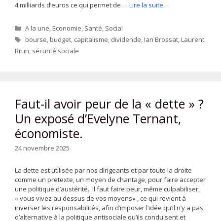
4 milliards d’euros ce qui permet de …
Lire la suite…
Catégories
A la une
,
Economie
,
Santé
,
Social
Étiquettes
bourse
,
budget
,
capitalisme
,
dividende
,
Ian Brossat
,
Laurent
Brun
,
sécurité sociale
Faut-il avoir peur de la « dette » ?
Un exposé d’Evelyne Ternant,
économiste.
24 novembre 2025
La dette est utilisée par nos dirigeants et par toute la droite
comme un pretexte, un moyen de chantage, pour faire accepter
une politique d’austérité. Il faut faire peur, même culpabiliser,
« vous vivez au dessus de vos moyens« , ce qui revient à
inverser les responsabilités, afin d’imposer l’idée qu’il n’y a pas
d’alternative à la politique antisociale qu’ils conduisent et