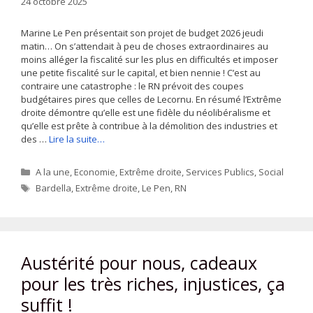
24 octobre 2025
Marine Le Pen présentait son projet de budget 2026 jeudi
matin… On s’attendait à peu de choses extraordinaires au
moins alléger la fiscalité sur les plus en difficultés et imposer
une petite fiscalité sur le capital, et bien nennie ! C’est au
contraire une catastrophe : le RN prévoit des coupes
budgétaires pires que celles de Lecornu. En résumé l’Extrême
droite démontre qu’elle est une fidèle du néolibéralisme et
qu’elle est prête à contribue à la démolition des industries et
des …
Lire la suite…
Catégories
A la une
,
Economie
,
Extrême droite
,
Services Publics
,
Social
Étiquettes
Bardella
,
Extrême droite
,
Le Pen
,
RN
Austérité pour nous, cadeaux
pour les très riches, injustices, ça
suffit !