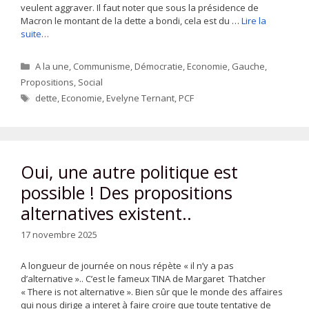
veulent aggraver. Il faut noter que sous la présidence de
Macron le montant de la dette a bondi, cela est du …
Lire la
suite…
Catégories
A la une
,
Communisme
,
Démocratie
,
Economie
,
Gauche
,
Propositions
,
Social
Étiquettes
dette
,
Economie
,
Evelyne Ternant
,
PCF
Oui, une autre politique est
possible ! Des propositions
alternatives existent..
17 novembre 2025
A longueur de journée on nous répète « il n’y a pas
d’alternative ».. C’est le fameux TINA de Margaret Thatcher
« There is not alternative ». Bien sûr que le monde des affaires
qui nous dirige a interet à faire croire que toute tentative de