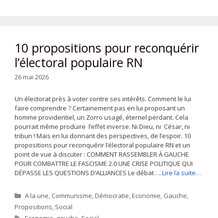
10 propositions pour reconquérir
l’électoral populaire RN
26 mai 2026
Un électorat près à voter contre ses intérêts. Comment le lui
faire comprendre ? Certainement pas en lui proposant un
homme providentiel, un Zorro usagé, éternel perdant. Cela
pourrait même produire l’effet inverse. Ni Dieu, ni César, ni
tribun ! Mais en lui donnant des perspectives, de l’espoir. 10
propositions pour reconquérir l’électoral populaire RN et un
point de vue à discuter : COMMENT RASSEMBLER À GAUCHE
POUR COMBATTRE LE FASCISME 2.0 UNE CRISE POLITIQUE QUI
DÉPASSE LES QUESTIONS D’ALLIANCES Le débat …
Lire la suite…
Catégories
A la une
,
Communisme
,
Démocratie
,
Economie
,
Gauche
,
Propositions
,
Social
Étiquettes