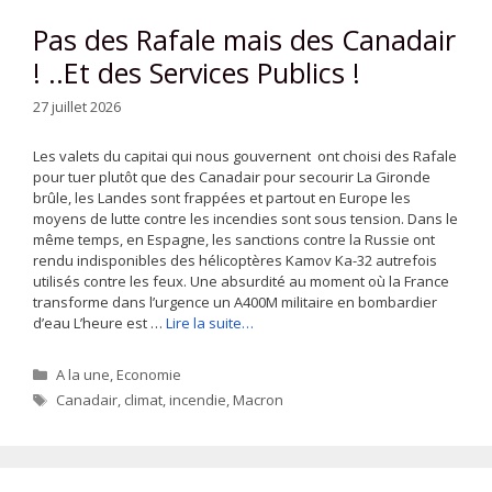
Pas des Rafale mais des Canadair
! ..Et des Services Publics !
27 juillet 2026
Les valets du capitai qui nous gouvernent ont choisi des Rafale
pour tuer plutôt que des Canadair pour secourir La Gironde
brûle, les Landes sont frappées et partout en Europe les
moyens de lutte contre les incendies sont sous tension. Dans le
même temps, en Espagne, les sanctions contre la Russie ont
rendu indisponibles des hélicoptères Kamov Ka-32 autrefois
utilisés contre les feux. Une absurdité au moment où la France
transforme dans l’urgence un A400M militaire en bombardier
d’eau L’heure est …
Lire la suite…
Catégories
A la une
,
Economie
Étiquettes
Canadair
,
climat
,
incendie
,
Macron