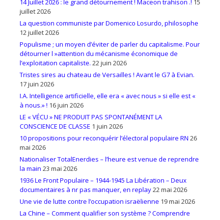
14 Juillet 2026 : le grand détournement ! Maceon trahison .!
15
juillet 2026
La question communiste par Domenico Losurdo, philosophe
12 juillet 2026
Populisme ; un moyen d’éviter de parler du capitalisme. Pour
détourner l »attention du mécanisme économique de
l’exploitation capitaliste.
22 juin 2026
Tristes sires au chateau de Versailles ! Avant le G7 à Evian.
17 juin 2026
I.A. Intelligence artificielle, elle era « avec nous » si elle est «
à nous.» !
16 juin 2026
LE « VÉCU » NE PRODUIT PAS SPONTANÉMENT LA
CONSCIENCE DE CLASSE
1 juin 2026
10 propositions pour reconquérir l’électoral populaire RN
26
mai 2026
Nationaliser TotalEnerdies – l’heure est venue de reprendre
la main
23 mai 2026
1936 Le Front Populaire – 1944-1945 La Libération – Deux
documentaires à nr pas manquer, en replay
22 mai 2026
Une vie de lutte contre l’occupation israëlienne
19 mai 2026
La Chine – Comment qualifier son système ? Comprendre