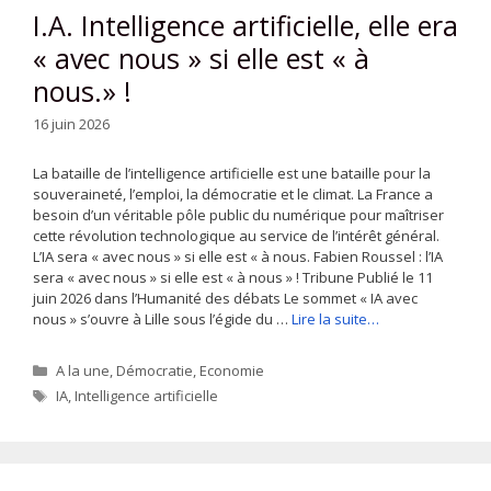
I.A. Intelligence artificielle, elle era
« avec nous » si elle est « à
nous.» !
16 juin 2026
La bataille de l’intelligence artificielle est une bataille pour la
souveraineté, l’emploi, la démocratie et le climat. La France a
besoin d’un véritable pôle public du numérique pour maîtriser
cette révolution technologique au service de l’intérêt général.
L’IA sera « avec nous » si elle est « à nous. Fabien Roussel : l’IA
sera « avec nous » si elle est « à nous » ! Tribune Publié le 11
juin 2026 dans l’Humanité des débats Le sommet « IA avec
nous » s’ouvre à Lille sous l’égide du …
Lire la suite…
Catégories
A la une
,
Démocratie
,
Economie
Étiquettes
IA
,
Intelligence artificielle