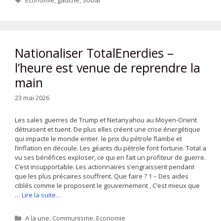
Economie
,
gauche
,
Social
Nationaliser TotalEnerdies –
l’heure est venue de reprendre la
main
23 mai 2026
Les sales guerres de Trump et Netanyahou au Moyen-Orient
détruisent et tuent. De plus elles créent une crise énergétique
qui impacte le monde entier. le prix du pétrole flambe et
l’inflation en découle. Les géants du pétrole font fortune. Total a
vu ses bénéfices exploser, ce qui en fait un profiteur de guerre.
C’est insupportable. Les actionnaires s’engraissent pendant
que les plus précaires souffrent. Que faire ? 1 – Des aides
ciblés comme le proposent le gouvernement , C’est mieux que
…
Lire la suite…
Catégories
A la une
,
Communisme
,
Economie