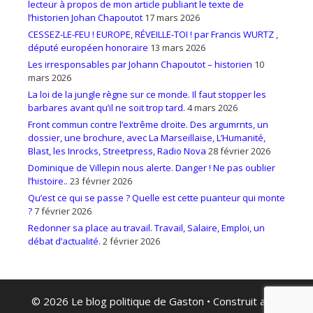
lecteur à propos de mon article publiant le texte de
l’historien Johan Chapoutot
17 mars 2026
CESSEZ-LE-FEU ! EUROPE, RÉVEILLE-TOI ! par Francis WURTZ ,
député européen honoraire
13 mars 2026
Les irresponsables par Johann Chapoutot – historien
10
mars 2026
La loi de la jungle règne sur ce monde. Il faut stopper les
barbares avant qu’il ne soit trop tard.
4 mars 2026
Front commun contre l’extrême droite. Des argumrnts, un
dossier, une brochure, avec La Marseillaise, L’Humanité,
Blast, les Inrocks, Streetpress, Radio Nova
28 février 2026
Dominique de Villepin nous alerte. Danger ! Ne pas oublier
l’histoire..
23 février 2026
Qu’est ce qui se passe ? Quelle est cette puanteur qui monte
?
7 février 2026
Redonner sa place au travail. Travail, Salaire, Emploi, un
débat d’actualité.
2 février 2026
© 2026 Le blog politique de Gaston
• Construit avec